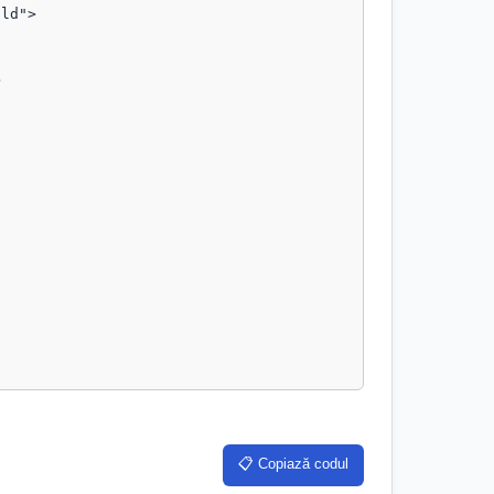
📋 Copiază codul