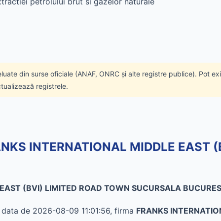
tractiei petrolului brut si gazelor naturale
eluate din surse oficiale (ANAF, ONRC și alte registre publice). Pot ex
ctualizează registrele.
 FRANKS INTERNATIONAL MIDDLE EAST 
EAST (BVI) LIMITED ROAD TOWN SUCURSALA BUCURESTI 
în data de 2026-08-09 11:01:56, firma
FRANKS INTERNATION