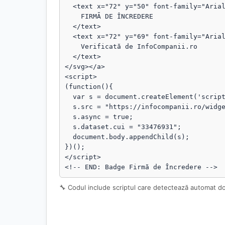
  <text x="72" y="50" font-family="Arial, sans-serif" font-size="18" fill="#fff" font-weight="bold">

    FIRMĂ DE ÎNCREDERE

  </text>

  <text x="72" y="69" font-family="Arial, sans-serif" font-size="13" fill="#fff" opacity="0.95">

    Verificată de InfoCompanii.ro

  </text>

</svg></a>

<script>

(function(){

  var s = document.createElement('script');

  s.src = "https://infocompanii.ro/widget-ping.js?v=" + Date.now();

  s.async = true;

  s.dataset.cui = "33476931";

  document.body.appendChild(s);

})();

</script>

<!-- END: Badge Firmă de Încredere -->
🔧 Codul include scriptul care detectează automat d