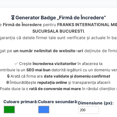
🎖️ Generator Badge „Firmă de Încredere”
de
Firmă de Încredere
pentru
FRANKS INTERNATIONAL MID
SUCURSALA BUCURESTI
.
garanția că datele firmei tale sunt verificate și actuale în 
ugat pe
un număr nelimitat de website-uri
deținute de firmă
✅ Crește
încrederea vizitatorilor
în afacerea ta
ontribuie la un
SEO mai bun
datorită legăturii cu un domeniu ver
🔒 Arată că firma are
date validate și domeniu confirmat
🌐 Îmbunătățește
reputația online
și transparența afacerii
 Poate duce la o
rată de conversie mai mare
în rândul clienților
Culoare primară:
Culoare secundară:
Dimensiune (px):