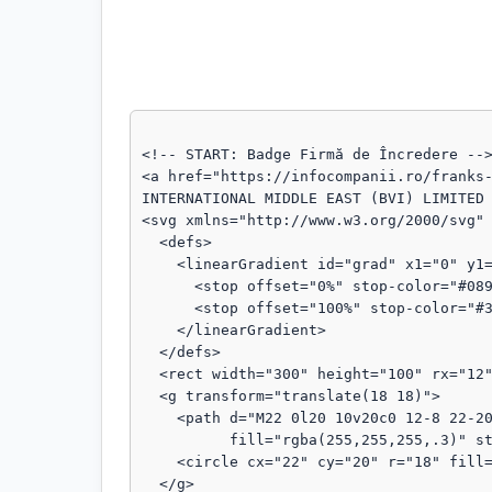
<!-- START: Badge Firmă de Încredere -->
<a href="https://infocompanii.ro/franks-
INTERNATIONAL MIDDLE EAST (BVI) LIMITED 
<svg xmlns="http://www.w3.org/2000/svg" 
  <defs>

    <linearGradient id="grad" x1="0" y1="0" x2="1" y2="1">

      <stop offset="0%" stop-color="#089111"/>

      <stop offset="100%" stop-color="#3b82f6"/>

    </linearGradient>

  </defs>

  <rect width="300" height="100" rx="12" fill="url(#grad)"/>

  <g transform="translate(18 18)">

    <path d="M22 0l20 10v20c0 12-8 22-20 28C10 52 2 42 2 30V10L22 0z"

          fill="rgba(255,255,255,.3)" stroke="rgba(255,255,255,.8)" stroke-width="1.5"/>

    <circle cx="22" cy="20" r="18" fill="rgba(255,255,255,.1)"/>

  </g>
