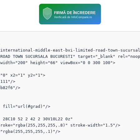
FIRMĂ DE ÎNCREDERE
Verificată de InfoCompanii.ro


international-middle-east-bvi-limited-road-town-sucursal
ROAD TOWN SUCURSALA BUCURESTI" target="_blank" rel="noop
width="200" height="66" viewBox="0 0 300 100">
