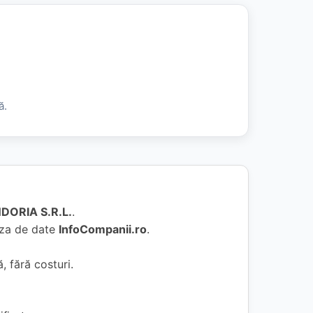
ă.
DORIA S.R.L.
.
baza de date
InfoCompanii.ro
.
, fără costuri.