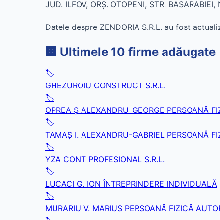
JUD. ILFOV, ORŞ. OTOPENI, STR. BASARABIEI, 
Datele despre ZENDORIA S.R.L. au fost actualiz
🏢 Ultimele 10 firme adăugate
🏷️
GHEZUROIU CONSTRUCT S.R.L.
🏷️
OPREA Ş ALEXANDRU-GEORGE PERSOANĂ FI
🏷️
TAMAŞ I. ALEXANDRU-GABRIEL PERSOANĂ FI
🏷️
YZA CONT PROFESIONAL S.R.L.
🏷️
LUCACI G. ION ÎNTREPRINDERE INDIVIDUALĂ
🏷️
MURARIU V. MARIUS PERSOANĂ FIZICĂ AUTO