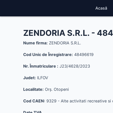
Acasă
ZENDORIA S.R.L. - 48
Nume firma:
ZENDORIA S.R.L.
Cod Unic de Înregistrare:
48496619
Nr. Înmatriculare :
J23/4628/2023
Judet:
ILFOV
Localitate:
Orş. Otopeni
Cod CAEN:
9329 - Alte activitati recreative si 
Date TVA