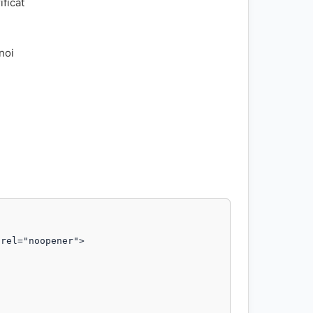
ificat
 noi
rel="noopener">
