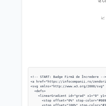
🚀 C
📈
<!-- START: Badge Firmă de Încredere -->
<a href="https://infocompanii.ro/zendori
<svg xmlns="http://www.w3.org/2000/svg" 
  <defs>

    <linearGradient id="grad" x1="0" y1="0" x2="1" y2="1">

      <stop offset="0%" stop-color="#089111"/>

      <stop offset="100%" stop-color="#3b82f6"/>
