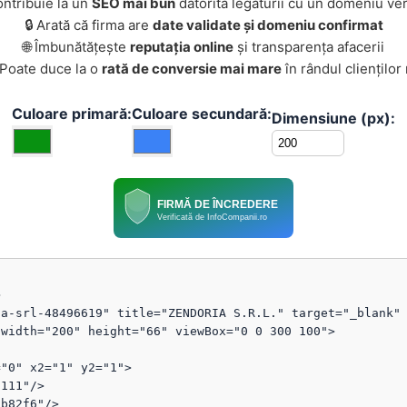
ontribuie la un
SEO mai bun
datorită legăturii cu un domeniu ver
🔒 Arată că firma are
date validate și domeniu confirmat
🌐 Îmbunătățește
reputația online
și transparența afacerii
 Poate duce la o
rată de conversie mai mare
în rândul clienților
Culoare primară:
Culoare secundară:
Dimensiune (px):
FIRMĂ DE ÎNCREDERE
Verificată de InfoCompanii.ro


a-srl-48496619" title="ZENDORIA S.R.L." target="_blank" 
width="200" height="66" viewBox="0 0 300 100">
