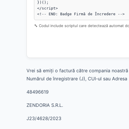
})();

</script>

<!-- END: Badge Firmă de Încredere -->
🔧 Codul include scriptul care detectează automat d
Vrei să emiți o factură către compania noastră 
Numărul de înregistrare (J), CUI-ul sau Adresa s
48496619
ZENDORIA S.R.L.
J23/4628/2023