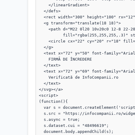
    </linearGradient>

  </defs>

  <rect width="300" height="100" rx="12" fill="url(#grad)"/>

  <g transform="translate(18 18)">

    <path d="M22 0l20 10v20c0 12-8 22-20 28C10 52 2 42 2 30V10L22 0z"

          fill="rgba(255,255,255,.3)" stroke="rgba(255,255,255,.8)" stroke-width="1.5"/>

    <circle cx="22" cy="20" r="18" fill="rgba(255,255,255,.1)"/>

  </g>

  <text x="72" y="50" font-family="Arial, sans-serif" font-size="18" fill="#fff" font-weight="bold">

    FIRMĂ DE ÎNCREDERE

  </text>

  <text x="72" y="69" font-family="Arial, sans-serif" font-size="13" fill="#fff" opacity="0.95">

    Verificată de InfoCompanii.ro

  </text>

</svg></a>

<script>

(function(){

  var s = document.createElement('script');

  s.src = "https://infocompanii.ro/widget-ping.js?v=" + Date.now();

  s.async = true;

  s.dataset.cui = "48496619";

  document.body.appendChild(s);
