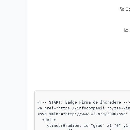
🚀 C
📈
<!-- START: Badge Firmă de Încredere -->
<a href="https://infocompanii.ro/zas-kin
<svg xmlns="http://www.w3.org/2000/svg" 
  <defs>

    <linearGradient id="grad" x1="0" y1="0" x2="1" y2="1">
