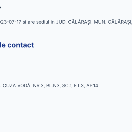
?
2023-07-17 si are sediul in JUD. CĂLĂRAŞI, MUN. CĂLĂRAŞI,
de contact
CUZA VODĂ, NR.3, BL.N3, SC.1, ET.3, AP.14