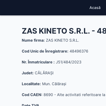
Acasă
ZAS KINETO S.R.L. - 
Nume firma:
ZAS KINETO S.R.L.
Cod Unic de Înregistrare:
48496376
Nr. Înmatriculare :
J51/484/2023
Judet:
CĂLĂRAŞI
Localitate:
Mun. Călăraşi
Cod CAEN:
8690 - Alte activitati referitoare 
Date TVA