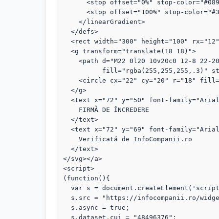
      <stop offset="0%" stop-color="#089111"/>

      <stop offset="100%" stop-color="#3b82f6"/>

    </linearGradient>

  </defs>

  <rect width="300" height="100" rx="12" fill="url(#grad)"/>

  <g transform="translate(18 18)">

    <path d="M22 0l20 10v20c0 12-8 22-20 28C10 52 2 42 2 30V10L22 0z"

          fill="rgba(255,255,255,.3)" stroke="rgba(255,255,255,.8)" stroke-width="1.5"/>

    <circle cx="22" cy="20" r="18" fill="rgba(255,255,255,.1)"/>

  </g>

  <text x="72" y="50" font-family="Arial, sans-serif" font-size="18" fill="#fff" font-weight="bold">

    FIRMĂ DE ÎNCREDERE

  </text>

  <text x="72" y="69" font-family="Arial, sans-serif" font-size="13" fill="#fff" opacity="0.95">

    Verificată de InfoCompanii.ro

  </text>

</svg></a>

<script>

(function(){

  var s = document.createElement('script');

  s.src = "https://infocompanii.ro/widget-ping.js?v=" + Date.now();

  s.async = true;

  s.dataset.cui = "48496376";
