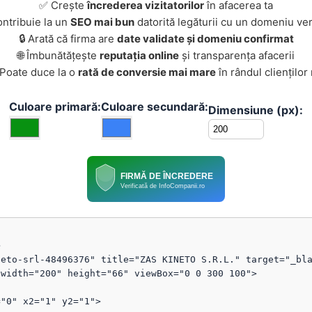
✅ Crește
încrederea vizitatorilor
în afacerea ta
ontribuie la un
SEO mai bun
datorită legăturii cu un domeniu ver
🔒 Arată că firma are
date validate și domeniu confirmat
🌐 Îmbunătățește
reputația online
și transparența afacerii
 Poate duce la o
rată de conversie mai mare
în rândul clienților
Culoare primară:
Culoare secundară:
Dimensiune (px):
FIRMĂ DE ÎNCREDERE
Verificată de InfoCompanii.ro


eto-srl-48496376" title="ZAS KINETO S.R.L." target="_bla
width="200" height="66" viewBox="0 0 300 100">
