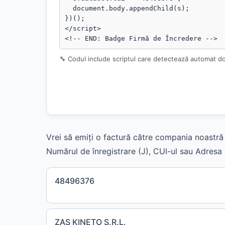
  document.body.appendChild(s);

})();

</script>

<!-- END: Badge Firmă de Încredere -->
🔧 Codul include scriptul care detectează automat d
Vrei să emiți o factură către compania noastră 
Numărul de înregistrare (J), CUI-ul sau Adresa s
48496376
ZAS KINETO S.R.L.