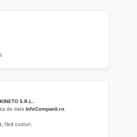
ă.
KINETO S.R.L.
.
baza de date
InfoCompanii.ro
.
, fără costuri.