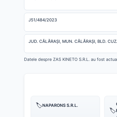
J51/484/2023
JUD. CĂLĂRAŞI, MUN. CĂLĂRAŞI, BLD. CUZA 
Datele despre ZAS KINETO S.R.L. au fost actual
🏷️
NAPARONS S.R.L.
🏷️