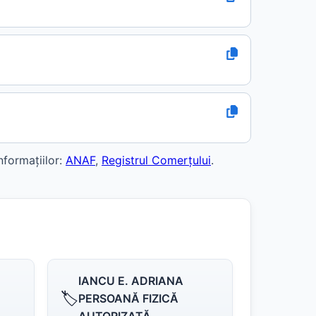
nformațiilor:
ANAF
,
Registrul Comerțului
.
IANCU E. ADRIANA
🏷️
PERSOANĂ FIZICĂ