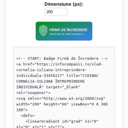
Dimensiune (px):
FIRMĂ DE ÎNCREDERE
Verificată de InfoCompanii.ro
<!-- START: Badge Firmă de Încredere -->

<a href="https://infocompanii.ro/vlad-
cornelia-iuliana-intreprindere-
individuala-33456217" title="CIOINAC 
CORNELIA-IULIANA ÎNTREPRINDERE 
INDIVIDUALĂ" target="_blank" 
rel="noopener">

<svg xmlns="http://www.w3.org/2000/svg" 
width="200" height="66" viewBox="0 0 300 
100">

  <defs>

    <linearGradient id="grad" x1="0" 
y1="0" x2="1" y2="1">
