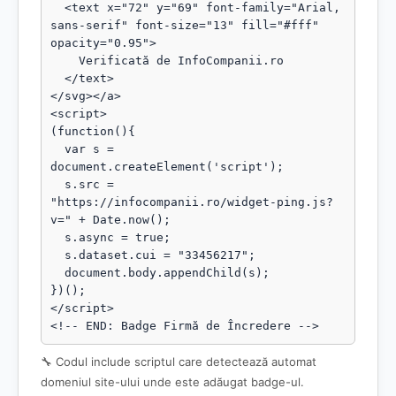
  <text x="72" y="69" font-family="Arial, 
sans-serif" font-size="13" fill="#fff" 
opacity="0.95">

    Verificată de InfoCompanii.ro

  </text>

</svg></a>

<script>

(function(){

  var s = 
document.createElement('script');

  s.src = 
"https://infocompanii.ro/widget-ping.js?
v=" + Date.now();

  s.async = true;

  s.dataset.cui = "33456217";

  document.body.appendChild(s);

})();

</script>

<!-- END: Badge Firmă de Încredere -->
🔧 Codul include scriptul care detectează automat
domeniul site-ului unde este adăugat badge-ul.