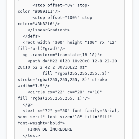
      <stop offset="0%" stop-
color="#089111"/>

      <stop offset="100%" stop-
color="#3b82f6"/>

    </linearGradient>

  </defs>

  <rect width="300" height="100" rx="12" 
fill="url(#grad)"/>

  <g transform="translate(18 18)">

    <path d="M22 0l20 10v20c0 12-8 22-20 
28C10 52 2 42 2 30V10L22 0z"

          fill="rgba(255,255,255,.3)" 
stroke="rgba(255,255,255,.8)" stroke-
width="1.5"/>

    <circle cx="22" cy="20" r="18" 
fill="rgba(255,255,255,.1)"/>

  </g>

  <text x="72" y="50" font-family="Arial, 
sans-serif" font-size="18" fill="#fff" 
font-weight="bold">

    FIRMĂ DE ÎNCREDERE

  </text>
