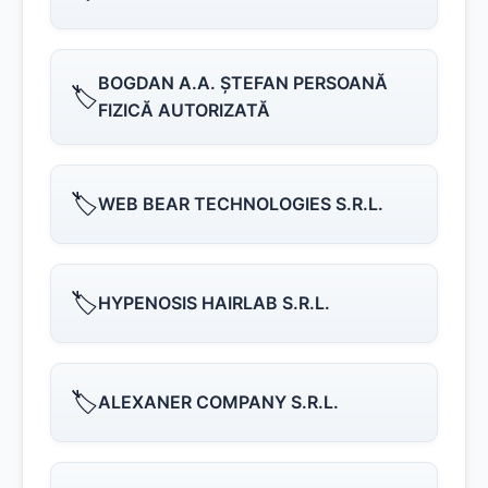
BOGDAN A.A. ŞTEFAN PERSOANĂ
🏷️
FIZICĂ AUTORIZATĂ
🏷️
WEB BEAR TECHNOLOGIES S.R.L.
🏷️
HYPENOSIS HAIRLAB S.R.L.
🏷️
ALEXANER COMPANY S.R.L.