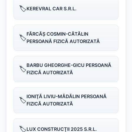
🏷️
KEREVRAL CAR S.R.L.
FĂRCĂŞ COSMIN-CĂTĂLIN
🏷️
PERSOANĂ FIZICĂ AUTORIZATĂ
BARBU GHEORGHE-GICU PERSOANĂ
🏷️
FIZICĂ AUTORIZATĂ
IONIŢĂ LIVIU-MĂDĂLIN PERSOANĂ
🏷️
FIZICĂ AUTORIZATĂ
🏷️
LUX CONSTRUCŢII 2025 S.R.L.