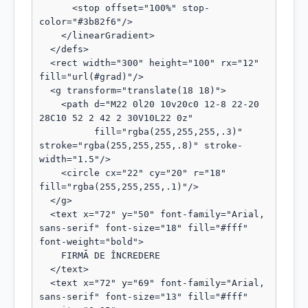
      <stop offset="100%" stop-
color="#3b82f6"/>

    </linearGradient>

  </defs>

  <rect width="300" height="100" rx="12" 
fill="url(#grad)"/>

  <g transform="translate(18 18)">

    <path d="M22 0l20 10v20c0 12-8 22-20 
28C10 52 2 42 2 30V10L22 0z"

          fill="rgba(255,255,255,.3)" 
stroke="rgba(255,255,255,.8)" stroke-
width="1.5"/>

    <circle cx="22" cy="20" r="18" 
fill="rgba(255,255,255,.1)"/>

  </g>

  <text x="72" y="50" font-family="Arial, 
sans-serif" font-size="18" fill="#fff" 
font-weight="bold">

    FIRMĂ DE ÎNCREDERE

  </text>

  <text x="72" y="69" font-family="Arial, 
sans-serif" font-size="13" fill="#fff" 