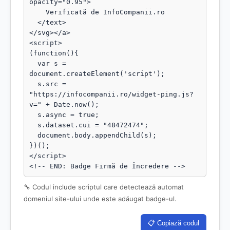
opacity="0.95">

    Verificată de InfoCompanii.ro

  </text>

</svg></a>

<script>

(function(){

  var s = 
document.createElement('script');

  s.src = 
"https://infocompanii.ro/widget-ping.js?
v=" + Date.now();

  s.async = true;

  s.dataset.cui = "48472474";

  document.body.appendChild(s);

})();

</script>

<!-- END: Badge Firmă de Încredere -->
🔧 Codul include scriptul care detectează automat
domeniul site-ului unde este adăugat badge-ul.
📋 Copiază codul