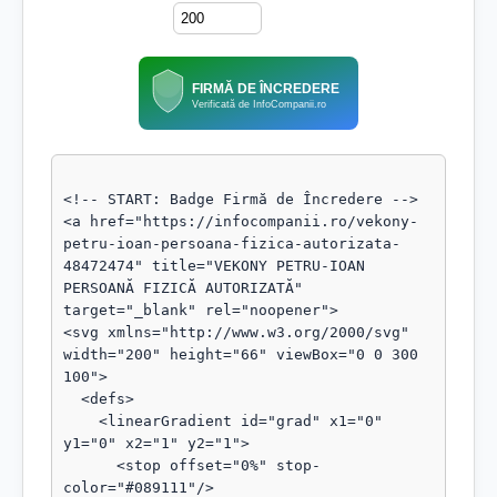
FIRMĂ DE ÎNCREDERE
Verificată de InfoCompanii.ro
<!-- START: Badge Firmă de Încredere -->

<a href="https://infocompanii.ro/vekony-
petru-ioan-persoana-fizica-autorizata-
48472474" title="VEKONY PETRU-IOAN 
PERSOANĂ FIZICĂ AUTORIZATĂ" 
target="_blank" rel="noopener">

<svg xmlns="http://www.w3.org/2000/svg" 
width="200" height="66" viewBox="0 0 300 
100">

  <defs>

    <linearGradient id="grad" x1="0" 
y1="0" x2="1" y2="1">

      <stop offset="0%" stop-
color="#089111"/>
