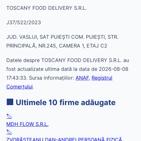
TOSCANY FOOD DELIVERY S.R.L.
J37/522/2023
JUD. VASLUI, SAT PUIEŞTI COM. PUIEŞTI, STR.
PRINCIPALĂ, NR.245, CAMERA 1, ETAJ C2
Datele despre TOSCANY FOOD DELIVERY S.R.L. au
fost actualizate ultima dată la data de 2026-08-08
17:43:33. Sursa informațiilor:
ANAF
,
Registrul
Comerțului
.
🏢 Ultimele 10 firme adăugate
🏷️
MDH FLOW S.R.L.
🏷️
ZVORĂŞTEANU DAN-ANDREI PERSOANĂ FIZICĂ