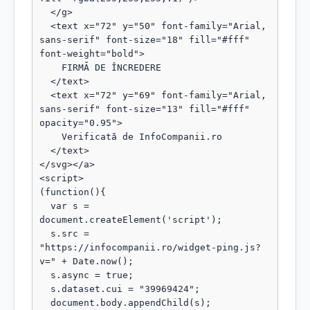
  </g>

  <text x="72" y="50" font-family="Arial, 
sans-serif" font-size="18" fill="#fff" 
font-weight="bold">

    FIRMĂ DE ÎNCREDERE

  </text>

  <text x="72" y="69" font-family="Arial, 
sans-serif" font-size="13" fill="#fff" 
opacity="0.95">

    Verificată de InfoCompanii.ro

  </text>

</svg></a>

<script>

(function(){

  var s = 
document.createElement('script');

  s.src = 
"https://infocompanii.ro/widget-ping.js?
v=" + Date.now();

  s.async = true;

  s.dataset.cui = "39969424";

  document.body.appendChild(s);
