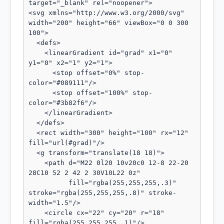
target="_blank" rel="noopener">

<svg xmlns="http://www.w3.org/2000/svg" 
width="200" height="66" viewBox="0 0 300 
100">

  <defs>

    <linearGradient id="grad" x1="0" 
y1="0" x2="1" y2="1">

      <stop offset="0%" stop-
color="#089111"/>

      <stop offset="100%" stop-
color="#3b82f6"/>

    </linearGradient>

  </defs>

  <rect width="300" height="100" rx="12" 
fill="url(#grad)"/>

  <g transform="translate(18 18)">

    <path d="M22 0l20 10v20c0 12-8 22-20 
28C10 52 2 42 2 30V10L22 0z"

          fill="rgba(255,255,255,.3)" 
stroke="rgba(255,255,255,.8)" stroke-
width="1.5"/>

    <circle cx="22" cy="20" r="18" 
fill="rgba(255,255,255,.1)"/>
