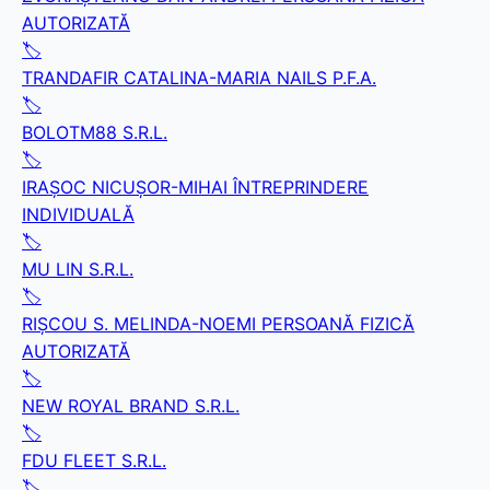
AUTORIZATĂ
🏷️
TRANDAFIR CATALINA-MARIA NAILS P.F.A.
🏷️
BOLOTM88 S.R.L.
🏷️
IRAŞOC NICUŞOR-MIHAI ÎNTREPRINDERE
INDIVIDUALĂ
🏷️
MU LIN S.R.L.
🏷️
RIŞCOU S. MELINDA-NOEMI PERSOANĂ FIZICĂ
AUTORIZATĂ
🏷️
NEW ROYAL BRAND S.R.L.
🏷️
FDU FLEET S.R.L.
🏷️