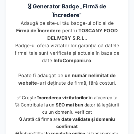
🎖️ Generator Badge „Firmă de
Încredere”
Adaugă pe site-ul tău badge-ul oficial de
Firmă de Încredere
pentru
TOSCANY FOOD
DELIVERY S.R.L.
.
Badge-ul oferă vizitatorilor garanția că datele
firmei tale sunt verificate și actuale în baza de
date
InfoCompanii.ro
.
Poate fi adăugat pe
un număr nelimitat de
website-uri
deținute de firmă, fără costuri.
✅ Crește
încrederea vizitatorilor
în afacerea ta
🚀 Contribuie la un
SEO mai bun
datorită legăturii
cu un domeniu verificat
🔒 Arată că firma are
date validate și domeniu
confirmat
🌐 Îmbunătățește
reputația online
și transparența