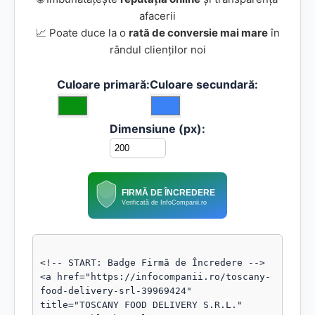
afacerii
📈 Poate duce la o
rată de conversie mai mare
în
rândul clienților noi
Culoare primară:
Culoare secundară:
Dimensiune (px):
FIRMĂ DE ÎNCREDERE
Verificată de InfoCompanii.ro
<!-- START: Badge Firmă de Încredere -->

<a href="https://infocompanii.ro/toscany-
food-delivery-srl-39969424" 
title="TOSCANY FOOD DELIVERY S.R.L." 