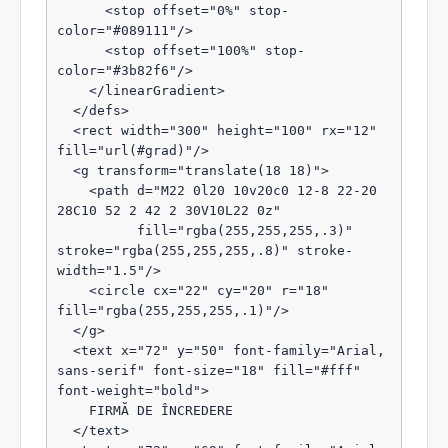
      <stop offset="0%" stop-
color="#089111"/>

      <stop offset="100%" stop-
color="#3b82f6"/>

    </linearGradient>

  </defs>

  <rect width="300" height="100" rx="12" 
fill="url(#grad)"/>

  <g transform="translate(18 18)">

    <path d="M22 0l20 10v20c0 12-8 22-20 
28C10 52 2 42 2 30V10L22 0z"

          fill="rgba(255,255,255,.3)" 
stroke="rgba(255,255,255,.8)" stroke-
width="1.5"/>

    <circle cx="22" cy="20" r="18" 
fill="rgba(255,255,255,.1)"/>

  </g>

  <text x="72" y="50" font-family="Arial, 
sans-serif" font-size="18" fill="#fff" 
font-weight="bold">

    FIRMĂ DE ÎNCREDERE

  </text>
