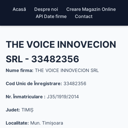
Acasă
Despre noi
Creare Magazin Online
API Date firme
Contact
THE VOICE INNOVECION
SRL - 33482356
Nume firma:
THE VOICE INNOVECION SRL
Cod Unic de Înregistrare:
33482356
Nr. Înmatriculare :
J35/1919/2014
Judet:
TIMIŞ
Localitate:
Mun. Timişoara