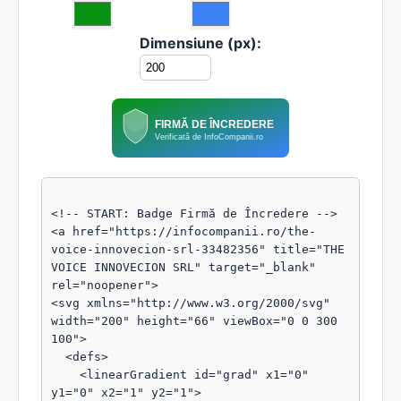
Dimensiune (px):
FIRMĂ DE ÎNCREDERE
Verificată de InfoCompanii.ro
<!-- START: Badge Firmă de Încredere -->

<a href="https://infocompanii.ro/the-
voice-innovecion-srl-33482356" title="THE 
VOICE INNOVECION SRL" target="_blank" 
rel="noopener">

<svg xmlns="http://www.w3.org/2000/svg" 
width="200" height="66" viewBox="0 0 300 
100">

  <defs>

    <linearGradient id="grad" x1="0" 
y1="0" x2="1" y2="1">
