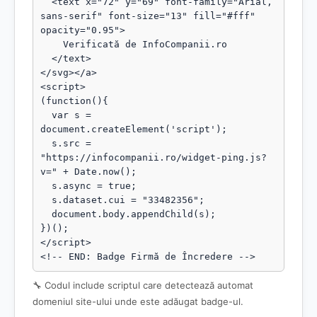
  <text x="72" y="69" font-family="Arial, 
sans-serif" font-size="13" fill="#fff" 
opacity="0.95">

    Verificată de InfoCompanii.ro

  </text>

</svg></a>

<script>

(function(){

  var s = 
document.createElement('script');

  s.src = 
"https://infocompanii.ro/widget-ping.js?
v=" + Date.now();

  s.async = true;

  s.dataset.cui = "33482356";

  document.body.appendChild(s);

})();

</script>

<!-- END: Badge Firmă de Încredere -->
🔧 Codul include scriptul care detectează automat
domeniul site-ului unde este adăugat badge-ul.