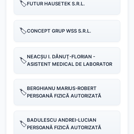
🏷️
FUTUR HAUSETEK S.R.L.
🏷️
CONCEPT GRUP WSS S.R.L.
NEACŞU I. DĂNUŢ-FLORIAN -
🏷️
ASISTENT MEDICAL DE LABORATOR
BERGHIANU MARIUS-ROBERT
🏷️
PERSOANĂ FIZICĂ AUTORIZATĂ
BADULESCU ANDREI-LUCIAN
🏷️
PERSOANĂ FIZICĂ AUTORIZATĂ