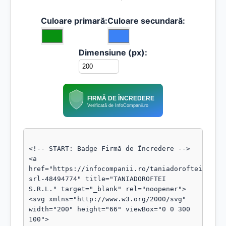
Culoare primară:
Culoare secundară:
Dimensiune (px):
FIRMĂ DE ÎNCREDERE
Verificată de InfoCompanii.ro
<!-- START: Badge Firmă de Încredere -->

<a 
href="https://infocompanii.ro/taniadoroftei-
srl-48494774" title="TANIADOROFTEI 
S.R.L." target="_blank" rel="noopener">

<svg xmlns="http://www.w3.org/2000/svg" 
width="200" height="66" viewBox="0 0 300 
100">
