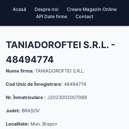
Acasă
Despre noi
Creare Magazin Online
API Date firme
Contact
TANIADOROFTEI S.R.L. -
48494774
Nume firma:
TANIADOROFTEI S.R.L.
Cod Unic de Înregistrare:
48494774
Nr. Înmatriculare :
J2023002007088
Judet:
BRAŞOV
Localitate:
Mun. Braşov