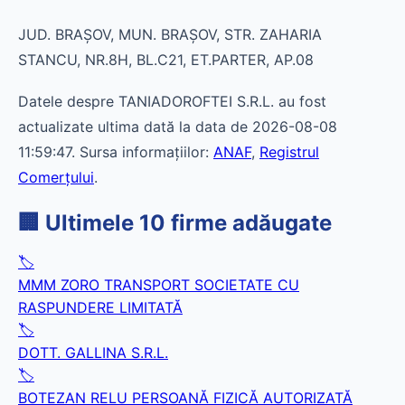
JUD. BRAŞOV, MUN. BRAŞOV, STR. ZAHARIA
STANCU, NR.8H, BL.C21, ET.PARTER, AP.08
Datele despre TANIADOROFTEI S.R.L. au fost
actualizate ultima dată la data de 2026-08-08
11:59:47. Sursa informațiilor:
ANAF
,
Registrul
Comerțului
.
🏢 Ultimele 10 firme adăugate
🏷️
MMM ZORO TRANSPORT SOCIETATE CU
RASPUNDERE LIMITATĂ
🏷️
DOTT. GALLINA S.R.L.
🏷️
BOTEZAN RELU PERSOANĂ FIZICĂ AUTORIZATĂ