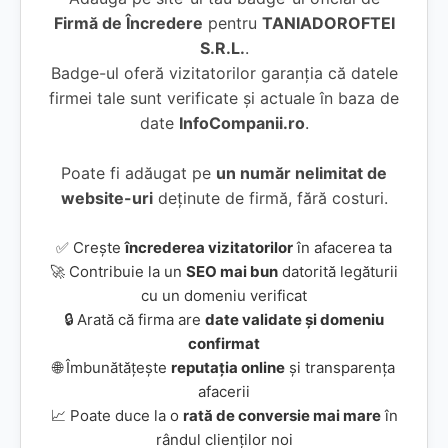
Firmă de Încredere
pentru
TANIADOROFTEI
S.R.L.
.
Badge-ul oferă vizitatorilor garanția că datele
firmei tale sunt verificate și actuale în baza de
date
InfoCompanii.ro
.
Poate fi adăugat pe
un număr nelimitat de
website-uri
deținute de firmă, fără costuri.
✅ Crește
încrederea vizitatorilor
în afacerea ta
🚀 Contribuie la un
SEO mai bun
datorită legăturii
cu un domeniu verificat
🔒 Arată că firma are
date validate și domeniu
confirmat
🌐 Îmbunătățește
reputația online
și transparența
afacerii
📈 Poate duce la o
rată de conversie mai mare
în
rândul clienților noi