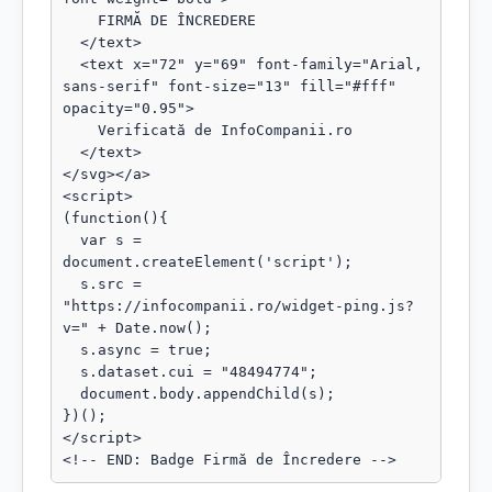
    FIRMĂ DE ÎNCREDERE

  </text>

  <text x="72" y="69" font-family="Arial, 
sans-serif" font-size="13" fill="#fff" 
opacity="0.95">

    Verificată de InfoCompanii.ro

  </text>

</svg></a>

<script>

(function(){

  var s = 
document.createElement('script');

  s.src = 
"https://infocompanii.ro/widget-ping.js?
v=" + Date.now();

  s.async = true;

  s.dataset.cui = "48494774";

  document.body.appendChild(s);

})();

</script>

<!-- END: Badge Firmă de Încredere -->