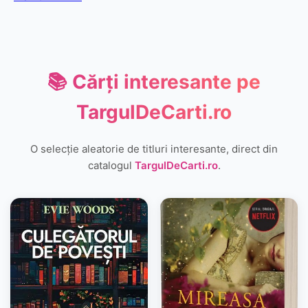
📚 Cărți interesante pe
TargulDeCarti.ro
O selecție aleatorie de titluri interesante, direct din
catalogul
TargulDeCarti.ro
.