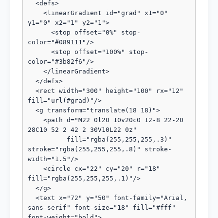
  <defs>

    <linearGradient id="grad" x1="0" 
y1="0" x2="1" y2="1">

      <stop offset="0%" stop-
color="#089111"/>

      <stop offset="100%" stop-
color="#3b82f6"/>

    </linearGradient>

  </defs>

  <rect width="300" height="100" rx="12" 
fill="url(#grad)"/>

  <g transform="translate(18 18)">

    <path d="M22 0l20 10v20c0 12-8 22-20 
28C10 52 2 42 2 30V10L22 0z"

          fill="rgba(255,255,255,.3)" 
stroke="rgba(255,255,255,.8)" stroke-
width="1.5"/>

    <circle cx="22" cy="20" r="18" 
fill="rgba(255,255,255,.1)"/>

  </g>

  <text x="72" y="50" font-family="Arial, 
sans-serif" font-size="18" fill="#fff" 
font-weight="bold">
