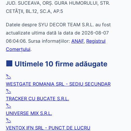
JUD. SUCEAVA, ORŞ. GURA HUMORULUI, STR.
CETĂŢII, BL.12, SC.A, AP.5
Datele despre SYU DECOR TEAM S.R.L. au fost
actualizate ultima dată la data de 2026-08-07
06:04:06. Sursa informațiilor:
ANAF
,
Registrul
Comerțului
.
🏢 Ultimele 10 firme adăugate
🏷️
WESTGATE ROMANIA SRL - SEDIU SECUNDAR
🏷️
TRACKER CU BUCATE S.R.L.
🏷️
UNIVERSE MIX S.R.L.
🏷️
VENTOX IFN SRL - PUNCT DE LUCRU