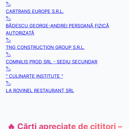
🏷️
CARTRANS EUROPE S.R.L.
🏷️
BĂDESCU GEORGE-ANDREI PERSOANĂ FIZICĂ
AUTORIZATĂ
🏷️
TNG CONSTRUCTION GROUP S.R.L.
🏷️
COMNILIS PROD SRL - SEDIU SECUNDAR
🏷️
" CULINARTE INSTITUTE "
🏷️
LA ROVINEL RESTAURANT SRL
🔥 Cărți apreciate de cititori –