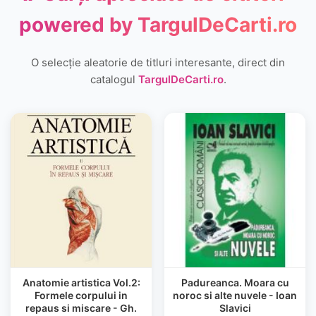
powered by
TargulDeCarti.ro
O selecție aleatorie de titluri interesante, direct din
catalogul
TargulDeCarti.ro
.
Anatomie artistica Vol.2:
Padureanca. Moara cu
Formele corpului in
noroc si alte nuvele - Ioan
repaus si miscare - Gh.
Slavici