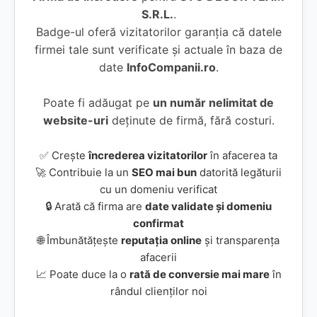
S.R.L.
.
Badge-ul oferă vizitatorilor garanția că datele
firmei tale sunt verificate și actuale în baza de
date
InfoCompanii.ro
.
Poate fi adăugat pe
un număr nelimitat de
website-uri
deținute de firmă, fără costuri.
✅ Crește
încrederea vizitatorilor
în afacerea ta
🚀 Contribuie la un
SEO mai bun
datorită legăturii
cu un domeniu verificat
🔒 Arată că firma are
date validate și domeniu
confirmat
🌐 Îmbunătățește
reputația online
și transparența
afacerii
📈 Poate duce la o
rată de conversie mai mare
în
rândul clienților noi