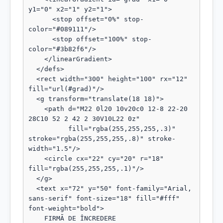
y1="0" x2="1" y2="1">

      <stop offset="0%" stop-
color="#089111"/>

      <stop offset="100%" stop-
color="#3b82f6"/>

    </linearGradient>

  </defs>

  <rect width="300" height="100" rx="12" 
fill="url(#grad)"/>

  <g transform="translate(18 18)">

    <path d="M22 0l20 10v20c0 12-8 22-20 
28C10 52 2 42 2 30V10L22 0z"

          fill="rgba(255,255,255,.3)" 
stroke="rgba(255,255,255,.8)" stroke-
width="1.5"/>

    <circle cx="22" cy="20" r="18" 
fill="rgba(255,255,255,.1)"/>

  </g>

  <text x="72" y="50" font-family="Arial, 
sans-serif" font-size="18" fill="#fff" 
font-weight="bold">

    FIRMĂ DE ÎNCREDERE
