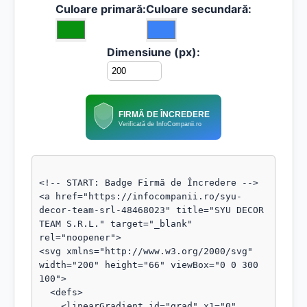
Culoare primară:
Culoare secundară:
Dimensiune (px):
FIRMĂ DE ÎNCREDERE
Verificată de InfoCompanii.ro
<!-- START: Badge Firmă de Încredere -->

<a href="https://infocompanii.ro/syu-
decor-team-srl-48468023" title="SYU DECOR 
TEAM S.R.L." target="_blank" 
rel="noopener">

<svg xmlns="http://www.w3.org/2000/svg" 
width="200" height="66" viewBox="0 0 300 
100">

  <defs>

    <linearGradient id="grad" x1="0" 