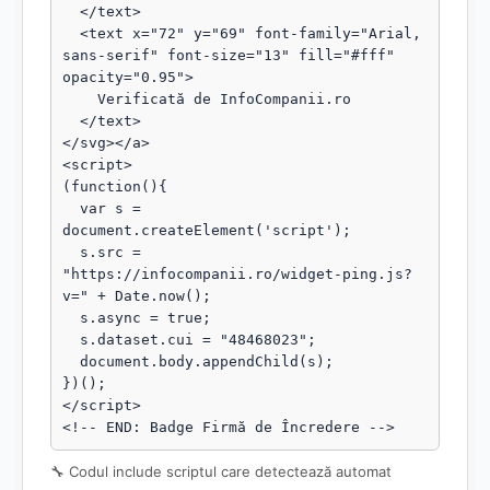
  </text>

  <text x="72" y="69" font-family="Arial, 
sans-serif" font-size="13" fill="#fff" 
opacity="0.95">

    Verificată de InfoCompanii.ro

  </text>

</svg></a>

<script>

(function(){

  var s = 
document.createElement('script');

  s.src = 
"https://infocompanii.ro/widget-ping.js?
v=" + Date.now();

  s.async = true;

  s.dataset.cui = "48468023";

  document.body.appendChild(s);

})();

</script>

<!-- END: Badge Firmă de Încredere -->
🔧 Codul include scriptul care detectează automat