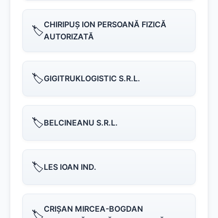
CHIRIPUŞ ION PERSOANĂ FIZICĂ
🏷️
AUTORIZATĂ
🏷️
GIGITRUKLOGISTIC S.R.L.
🏷️
BELCINEANU S.R.L.
🏷️
LES IOAN IND.
CRIŞAN MIRCEA-BOGDAN
🏷️