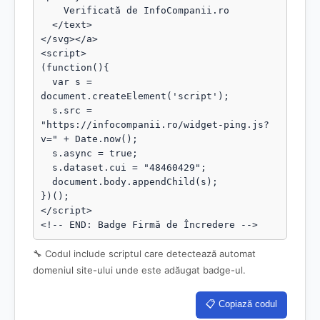
    Verificată de InfoCompanii.ro

  </text>

</svg></a>

<script>

(function(){

  var s = 
document.createElement('script');

  s.src = 
"https://infocompanii.ro/widget-ping.js?
v=" + Date.now();

  s.async = true;

  s.dataset.cui = "48460429";

  document.body.appendChild(s);

})();

</script>

<!-- END: Badge Firmă de Încredere -->
🔧 Codul include scriptul care detectează automat
domeniul site-ului unde este adăugat badge-ul.
📋 Copiază codul