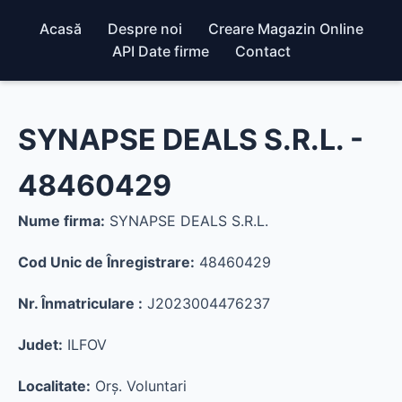
Acasă
Despre noi
Creare Magazin Online
API Date firme
Contact
SYNAPSE DEALS S.R.L. -
48460429
Nume firma:
SYNAPSE DEALS S.R.L.
Cod Unic de Înregistrare:
48460429
Nr. Înmatriculare :
J2023004476237
Judet:
ILFOV
Localitate:
Orş. Voluntari