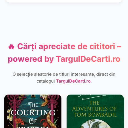
🔥 Cărți apreciate de cititori –
powered by
TargulDeCarti.ro
O selecție aleatorie de titluri interesante, direct din
catalogul
TargulDeCarti.ro
.