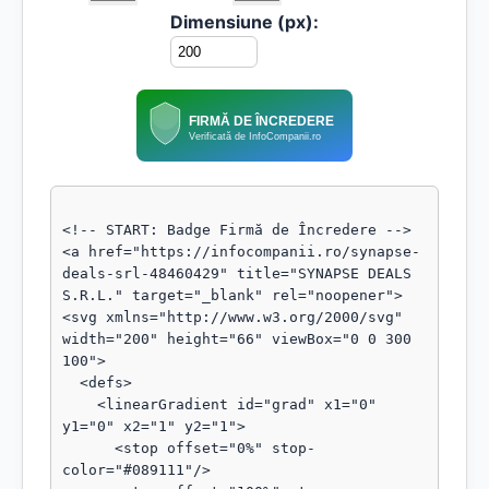
Dimensiune (px):
FIRMĂ DE ÎNCREDERE
Verificată de InfoCompanii.ro
<!-- START: Badge Firmă de Încredere -->

<a href="https://infocompanii.ro/synapse-
deals-srl-48460429" title="SYNAPSE DEALS 
S.R.L." target="_blank" rel="noopener">

<svg xmlns="http://www.w3.org/2000/svg" 
width="200" height="66" viewBox="0 0 300 
100">

  <defs>

    <linearGradient id="grad" x1="0" 
y1="0" x2="1" y2="1">

      <stop offset="0%" stop-
color="#089111"/>
