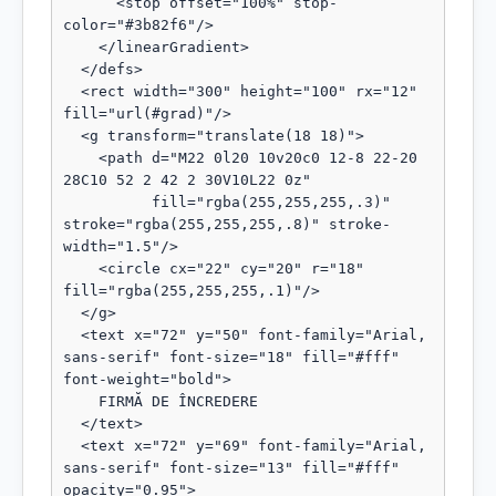
      <stop offset="100%" stop-
color="#3b82f6"/>

    </linearGradient>

  </defs>

  <rect width="300" height="100" rx="12" 
fill="url(#grad)"/>

  <g transform="translate(18 18)">

    <path d="M22 0l20 10v20c0 12-8 22-20 
28C10 52 2 42 2 30V10L22 0z"

          fill="rgba(255,255,255,.3)" 
stroke="rgba(255,255,255,.8)" stroke-
width="1.5"/>

    <circle cx="22" cy="20" r="18" 
fill="rgba(255,255,255,.1)"/>

  </g>

  <text x="72" y="50" font-family="Arial, 
sans-serif" font-size="18" fill="#fff" 
font-weight="bold">

    FIRMĂ DE ÎNCREDERE

  </text>

  <text x="72" y="69" font-family="Arial, 
sans-serif" font-size="13" fill="#fff" 
opacity="0.95">
