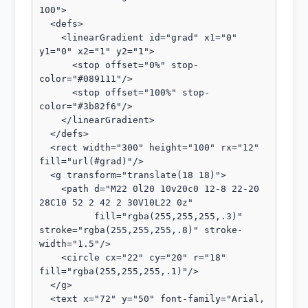
100">

  <defs>

    <linearGradient id="grad" x1="0" 
y1="0" x2="1" y2="1">

      <stop offset="0%" stop-
color="#089111"/>

      <stop offset="100%" stop-
color="#3b82f6"/>

    </linearGradient>

  </defs>

  <rect width="300" height="100" rx="12" 
fill="url(#grad)"/>

  <g transform="translate(18 18)">

    <path d="M22 0l20 10v20c0 12-8 22-20 
28C10 52 2 42 2 30V10L22 0z"

          fill="rgba(255,255,255,.3)" 
stroke="rgba(255,255,255,.8)" stroke-
width="1.5"/>

    <circle cx="22" cy="20" r="18" 
fill="rgba(255,255,255,.1)"/>

  </g>

  <text x="72" y="50" font-family="Arial, 