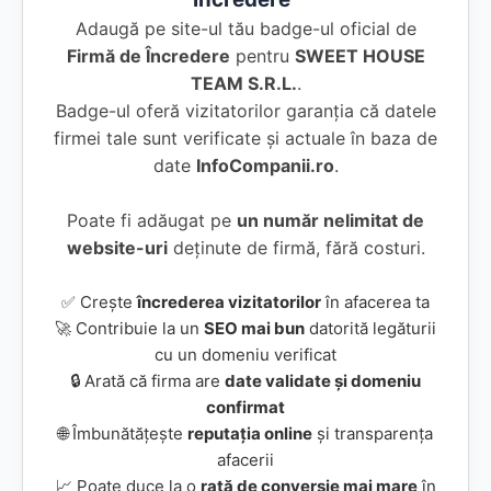
Adaugă pe site-ul tău badge-ul oficial de
Firmă de Încredere
pentru
SWEET HOUSE
TEAM S.R.L.
.
Badge-ul oferă vizitatorilor garanția că datele
firmei tale sunt verificate și actuale în baza de
date
InfoCompanii.ro
.
Poate fi adăugat pe
un număr nelimitat de
website-uri
deținute de firmă, fără costuri.
✅ Crește
încrederea vizitatorilor
în afacerea ta
🚀 Contribuie la un
SEO mai bun
datorită legăturii
cu un domeniu verificat
🔒 Arată că firma are
date validate și domeniu
confirmat
🌐 Îmbunătățește
reputația online
și transparența
afacerii
📈 Poate duce la o
rată de conversie mai mare
în