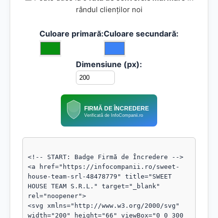
rândul clienților noi
Culoare primară:
Culoare secundară:
Dimensiune (px):
FIRMĂ DE ÎNCREDERE
Verificată de InfoCompanii.ro
<!-- START: Badge Firmă de Încredere -->

<a href="https://infocompanii.ro/sweet-
house-team-srl-48478779" title="SWEET 
HOUSE TEAM S.R.L." target="_blank" 
rel="noopener">

<svg xmlns="http://www.w3.org/2000/svg" 
width="200" height="66" viewBox="0 0 300 