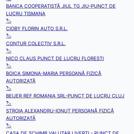
BANCA COOPERATISTĂ JIUL TG JIU-PUNCT DE
LUCRU TISMANA
🏷️
CIOBY FLORIN AUTO S.R.L.
🏷️
CONTUR COLECTIV S.R.L.
🏷️
NICO CLAUS PUNCT DE LUCRU FLORESTI
🏷️
BOICA SIMONA-MARIA PERSOANĂ FIZICĂ
AUTORIZATĂ
🏷️
BEIJER REF ROMANIA SRL-PUNCT DE LUCRU CLUJ
🏷️
STROIA ALEXANDRU-IONUŢ PERSOANĂ FIZICĂ
AUTORIZATĂ
🏷️
CASA DE SCHIMB VALUTAR LIVERTI - PUNCT DE