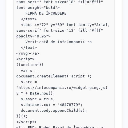
sans-serif" font-size="18" fill="#fff" 
font-weight="bold">

    FIRMĂ DE ÎNCREDERE

  </text>

  <text x="72" y="69" font-family="Arial, 
sans-serif" font-size="13" fill="#fff" 
opacity="0.95">

    Verificată de InfoCompanii.ro

  </text>

</svg></a>

<script>

(function(){

  var s = 
document.createElement('script');

  s.src = 
"https://infocompanii.ro/widget-ping.js?
v=" + Date.now();

  s.async = true;

  s.dataset.cui = "48478779";

  document.body.appendChild(s);

})();

</script>

<!-- END: Badge Firmă de Încredere -->