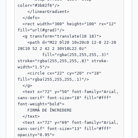
color="#3b82f6"/>

    </linearGradient>

  </defs>

  <rect width="300" height="100" rx="12" 
fill="url(#grad)"/>

  <g transform="translate(18 18)">

    <path d="M22 0l20 10v20c0 12-8 22-20 
28C10 52 2 42 2 30V10L22 0z"

          fill="rgba(255,255,255,.3)" 
stroke="rgba(255,255,255,.8)" stroke-
width="1.5"/>

    <circle cx="22" cy="20" r="18" 
fill="rgba(255,255,255,.1)"/>

  </g>

  <text x="72" y="50" font-family="Arial, 
sans-serif" font-size="18" fill="#fff" 
font-weight="bold">

    FIRMĂ DE ÎNCREDERE

  </text>

  <text x="72" y="69" font-family="Arial, 
sans-serif" font-size="13" fill="#fff" 
opacity="0.95">
