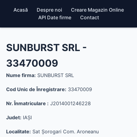
Acasă
Despre noi
Creare Magazin Online
API Date firme
Contact
SUNBURST SRL -
33470009
Nume firma:
SUNBURST SRL
Cod Unic de Înregistrare:
33470009
Nr. Înmatriculare :
J2014001246228
Judet:
IAŞI
Localitate:
Sat Şorogari Com. Aroneanu