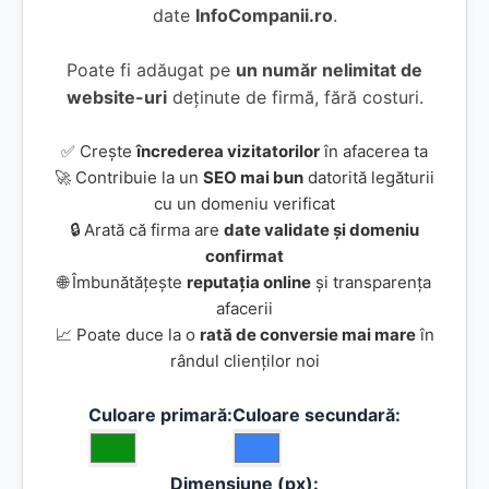
date
InfoCompanii.ro
.
Poate fi adăugat pe
un număr nelimitat de
website-uri
deținute de firmă, fără costuri.
✅ Crește
încrederea vizitatorilor
în afacerea ta
🚀 Contribuie la un
SEO mai bun
datorită legăturii
cu un domeniu verificat
🔒 Arată că firma are
date validate și domeniu
confirmat
🌐 Îmbunătățește
reputația online
și transparența
afacerii
📈 Poate duce la o
rată de conversie mai mare
în
rândul clienților noi
Culoare primară:
Culoare secundară:
Dimensiune (px):