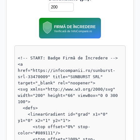
FIRMĂ DE ÎNCREDERE
Verificată de InfoCompanii.ro
<!-- START: Badge Firmă de Încredere -->

<a 
href="https://infocompanii.ro/sunburst-
srl-33470009" title="SUNBURST SRL" 
target="_blank" rel="noopener">

<svg xmlns="http://www.w3.org/2000/svg" 
width="200" height="66" viewBox="0 0 300 
100">

  <defs>

    <linearGradient id="grad" x1="0" 
y1="0" x2="1" y2="1">

      <stop offset="0%" stop-
color="#089111"/>

      <stop offset="100%" stop-