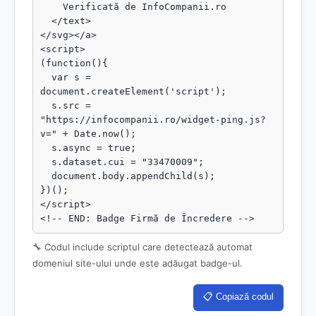
    Verificată de InfoCompanii.ro

  </text>

</svg></a>

<script>

(function(){

  var s = 
document.createElement('script');

  s.src = 
"https://infocompanii.ro/widget-ping.js?
v=" + Date.now();

  s.async = true;

  s.dataset.cui = "33470009";

  document.body.appendChild(s);

})();

</script>

<!-- END: Badge Firmă de Încredere -->
🔧 Codul include scriptul care detectează automat
domeniul site-ului unde este adăugat badge-ul.
📋 Copiază codul