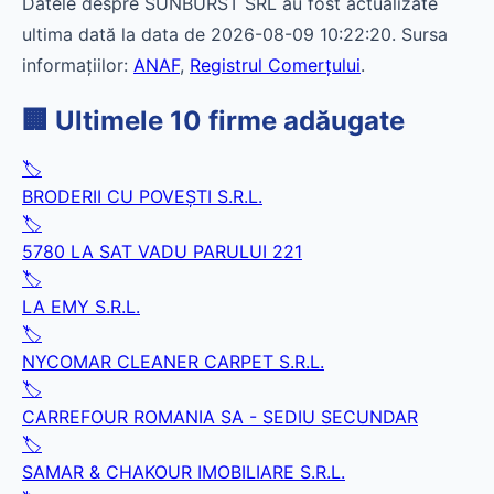
Datele despre SUNBURST SRL au fost actualizate
ultima dată la data de 2026-08-09 10:22:20. Sursa
informațiilor:
ANAF
,
Registrul Comerțului
.
🏢 Ultimele 10 firme adăugate
🏷️
BRODERII CU POVEŞTI S.R.L.
🏷️
5780 LA SAT VADU PARULUI 221
🏷️
LA EMY S.R.L.
🏷️
NYCOMAR CLEANER CARPET S.R.L.
🏷️
CARREFOUR ROMANIA SA - SEDIU SECUNDAR
🏷️
SAMAR & CHAKOUR IMOBILIARE S.R.L.