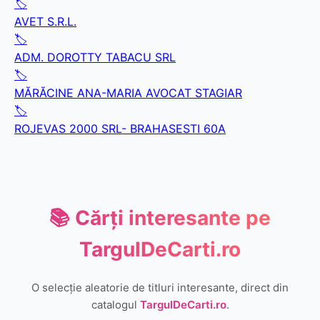
🏷️
AVET S.R.L.
🏷️
ADM. DOROTTY TABACU SRL
🏷️
MĂRĂCINE ANA-MARIA AVOCAT STAGIAR
🏷️
ROJEVAS 2000 SRL- BRAHASESTI 60A
📚 Cărți interesante pe
TargulDeCarti.ro
O selecție aleatorie de titluri interesante, direct din
catalogul
TargulDeCarti.ro
.