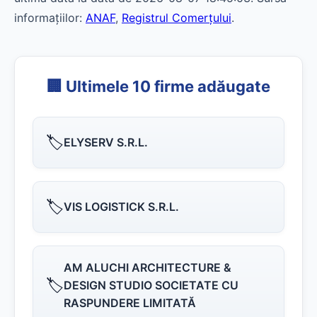
informațiilor:
ANAF
,
Registrul Comerțului
.
🏢 Ultimele 10 firme adăugate
🏷️
ELYSERV S.R.L.
🏷️
VIS LOGISTICK S.R.L.
AM ALUCHI ARCHITECTURE &
🏷️
DESIGN STUDIO SOCIETATE CU
RASPUNDERE LIMITATĂ