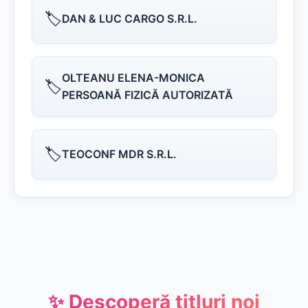
🏷️
DAN & LUC CARGO S.R.L.
OLTEANU ELENA-MONICA
🏷️
PERSOANĂ FIZICĂ AUTORIZATĂ
🏷️
TEOCONF MDR S.R.L.
✨ Descoperă titluri noi