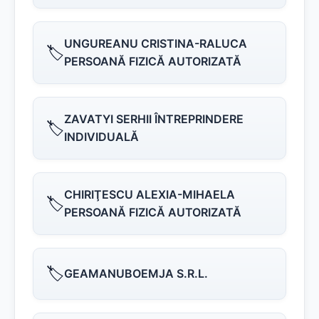
UNGUREANU CRISTINA-RALUCA
🏷️
PERSOANĂ FIZICĂ AUTORIZATĂ
ZAVATYI SERHII ÎNTREPRINDERE
🏷️
INDIVIDUALĂ
CHIRIŢESCU ALEXIA-MIHAELA
🏷️
PERSOANĂ FIZICĂ AUTORIZATĂ
🏷️
GEAMANUBOEMJA S.R.L.