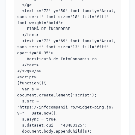
  </g>

  <text x="72" y="50" font-family="Arial, 
sans-serif" font-size="18" fill="#fff" 
font-weight="bold">

    FIRMĂ DE ÎNCREDERE

  </text>

  <text x="72" y="69" font-family="Arial, 
sans-serif" font-size="13" fill="#fff" 
opacity="0.95">

    Verificată de InfoCompanii.ro

  </text>

</svg></a>

<script>

(function(){

  var s = 
document.createElement('script');

  s.src = 
"https://infocompanii.ro/widget-ping.js?
v=" + Date.now();

  s.async = true;

  s.dataset.cui = "48483325";

  document.body.appendChild(s);
