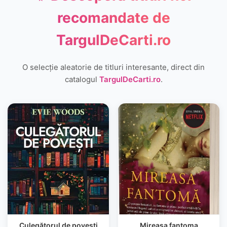
recomandate de
TargulDeCarti.ro
O selecție aleatorie de titluri interesante, direct din
catalogul
TargulDeCarti.ro
.
Culegătorul de povești
Mireasa fantoma