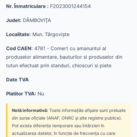
Nr. Înmatriculare :
F2023001244154
Judet:
DÂMBOVIŢA
Localitate:
Mun. Târgovişte
Cod CAEN:
4781 - Comert cu amanuntul al
produselor alimentare, bauturilor si produselor din
tutun efectuat prin standuri, chioscuri si piete
Date TVA
Platitor TVA:
Nu
Notă informativă:
Toate informațiile afișate sunt preluate
din surse oficiale (ANAF, ONRC și alte registre publice).
Pot exista diferențe temporare sau întârzieri în
actualizarea datelor, în funcție de frecvența cu care