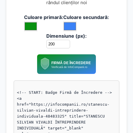
rândul clienților noi
Culoare primară:
Culoare secundară:
Dimensiune (px):
FIRMĂ DE ÎNCREDERE
Verificată de InfoCompanii.ro
<!-- START: Badge Firmă de Încredere -->

<a 
href="https://infocompanii.ro/stanescu-
silvian-vivaldi-intreprindere-
individuala-48483325" title="STANESCU 
SILVIAN VIVALDI ÎNTREPRINDERE 
INDIVIDUALĂ" target="_blank" 