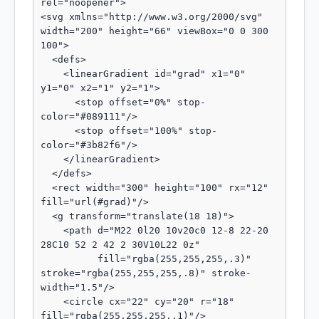
rel="noopener">

<svg xmlns="http://www.w3.org/2000/svg" 
width="200" height="66" viewBox="0 0 300 
100">

  <defs>

    <linearGradient id="grad" x1="0" 
y1="0" x2="1" y2="1">

      <stop offset="0%" stop-
color="#089111"/>

      <stop offset="100%" stop-
color="#3b82f6"/>

    </linearGradient>

  </defs>

  <rect width="300" height="100" rx="12" 
fill="url(#grad)"/>

  <g transform="translate(18 18)">

    <path d="M22 0l20 10v20c0 12-8 22-20 
28C10 52 2 42 2 30V10L22 0z"

          fill="rgba(255,255,255,.3)" 
stroke="rgba(255,255,255,.8)" stroke-
width="1.5"/>

    <circle cx="22" cy="20" r="18" 
fill="rgba(255,255,255,.1)"/>
