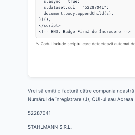
  s.async = true;

  s.dataset.cui = "52287041";

  document.body.appendChild(s);

})();

</script>

<!-- END: Badge Firmă de Încredere -->
🔧 Codul include scriptul care detectează automat d
Vrei să emiți o factură către compania noastră 
Numărul de înregistrare (J), CUI-ul sau Adresa s
52287041
STAHLMANN S.R.L.