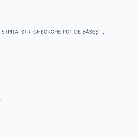
. BISTRIŢA, STR. GHEORGHE POP DE BĂSEŞTI,
2