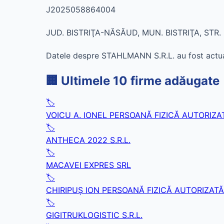
J2025058864004
JUD. BISTRIŢA-NĂSĂUD, MUN. BISTRIŢA, STR. 
Datele despre STAHLMANN S.R.L. au fost actual
🏢 Ultimele 10 firme adăugate
🏷️
VOICU A. IONEL PERSOANĂ FIZICĂ AUTORIZA
🏷️
ANTHECA 2022 S.R.L.
🏷️
MACAVEI EXPRES SRL
🏷️
CHIRIPUŞ ION PERSOANĂ FIZICĂ AUTORIZATĂ
🏷️
GIGITRUKLOGISTIC S.R.L.