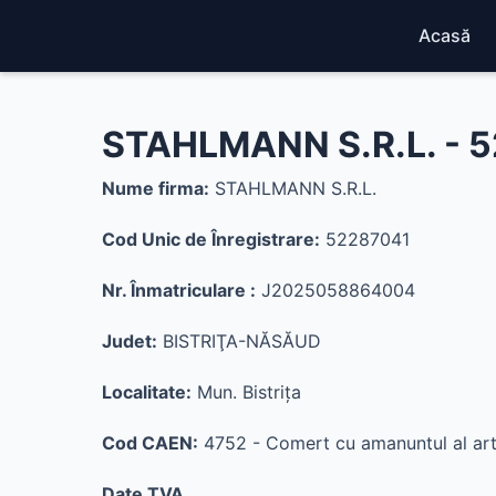
Acasă
STAHLMANN S.R.L. - 
Nume firma:
STAHLMANN S.R.L.
Cod Unic de Înregistrare:
52287041
Nr. Înmatriculare :
J2025058864004
Judet:
BISTRIŢA-NĂSĂUD
Localitate:
Mun. Bistriţa
Cod CAEN:
4752 - Comert cu amanuntul al artico
Date TVA