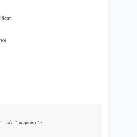
ificat
 noi
" rel="noopener">
