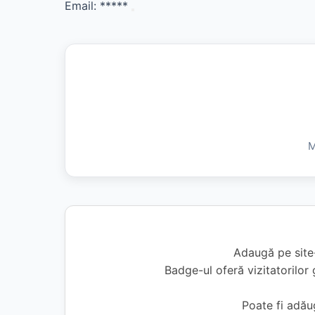
Email:
*****
M
Adaugă pe site-
Badge-ul oferă vizitatorilor 
Poate fi adă