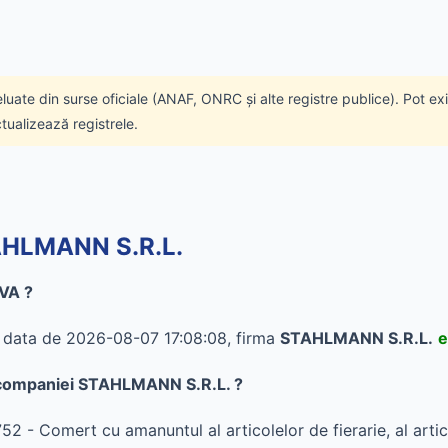
eluate din surse oficiale (ANAF, ONRC și alte registre publice). Pot ex
ctualizează registrele.
TAHLMANN S.R.L.
VA ?
în data de 2026-08-07 17:08:08, firma
STAHLMANN S.R.L.
e
al companiei STAHLMANN S.R.L. ?
- Comert cu amanuntul al articolelor de fierarie, al articol