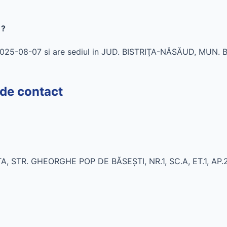
 ?
 2025-08-07 si are sediul in JUD. BISTRIŢA-NĂSĂUD, MUN
de contact
A, STR. GHEORGHE POP DE BĂSEŞTI, NR.1, SC.A, ET.1, AP.