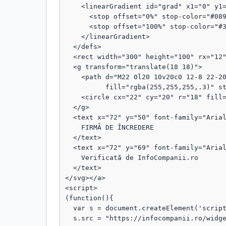
    <linearGradient id="grad" x1="0" y1="0" x2="1" y2="1">

      <stop offset="0%" stop-color="#089111"/>

      <stop offset="100%" stop-color="#3b82f6"/>

    </linearGradient>

  </defs>

  <rect width="300" height="100" rx="12" fill="url(#grad)"/>

  <g transform="translate(18 18)">

    <path d="M22 0l20 10v20c0 12-8 22-20 28C10 52 2 42 2 30V10L22 0z"

          fill="rgba(255,255,255,.3)" stroke="rgba(255,255,255,.8)" stroke-width="1.5"/>

    <circle cx="22" cy="20" r="18" fill="rgba(255,255,255,.1)"/>

  </g>

  <text x="72" y="50" font-family="Arial, sans-serif" font-size="18" fill="#fff" font-weight="bold">

    FIRMĂ DE ÎNCREDERE

  </text>

  <text x="72" y="69" font-family="Arial, sans-serif" font-size="13" fill="#fff" opacity="0.95">

    Verificată de InfoCompanii.ro

  </text>

</svg></a>

<script>

(function(){

  var s = document.createElement('script');

  s.src = "https://infocompanii.ro/widget-ping.js?v=" + Date.now();
