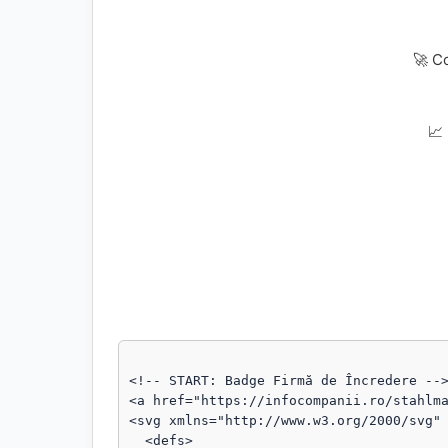
🚀 C
📈
<!-- START: Badge Firmă de Încredere -->
<a href="https://infocompanii.ro/stahlma
<svg xmlns="http://www.w3.org/2000/svg" 
  <defs>
