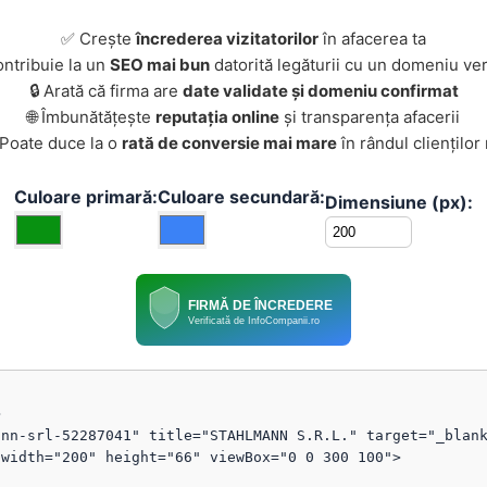
✅ Crește
încrederea vizitatorilor
în afacerea ta
ontribuie la un
SEO mai bun
datorită legăturii cu un domeniu ver
🔒 Arată că firma are
date validate și domeniu confirmat
🌐 Îmbunătățește
reputația online
și transparența afacerii
 Poate duce la o
rată de conversie mai mare
în rândul clienților
Culoare primară:
Culoare secundară:
Dimensiune (px):
FIRMĂ DE ÎNCREDERE
Verificată de InfoCompanii.ro


nn-srl-52287041" title="STAHLMANN S.R.L." target="_blank
width="200" height="66" viewBox="0 0 300 100">
