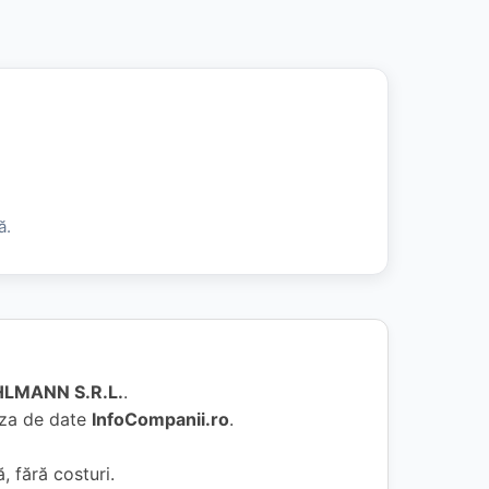
ă.
LMANN S.R.L.
.
baza de date
InfoCompanii.ro
.
, fără costuri.