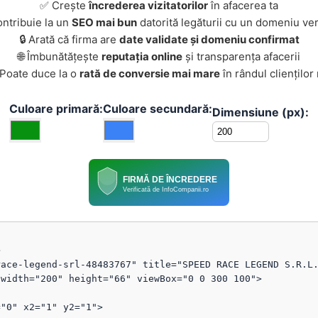
✅ Crește
încrederea vizitatorilor
în afacerea ta
ontribuie la un
SEO mai bun
datorită legăturii cu un domeniu ver
🔒 Arată că firma are
date validate și domeniu confirmat
🌐 Îmbunătățește
reputația online
și transparența afacerii
 Poate duce la o
rată de conversie mai mare
în rândul clienților
Culoare primară:
Culoare secundară:
Dimensiune (px):
FIRMĂ DE ÎNCREDERE
Verificată de InfoCompanii.ro


ace-legend-srl-48483767" title="SPEED RACE LEGEND S.R.L.
width="200" height="66" viewBox="0 0 300 100">
