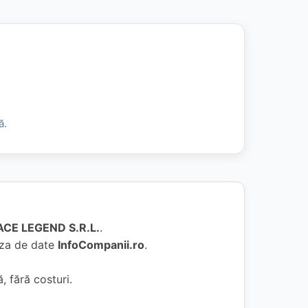
ă.
CE LEGEND S.R.L.
.
baza de date
InfoCompanii.ro
.
, fără costuri.