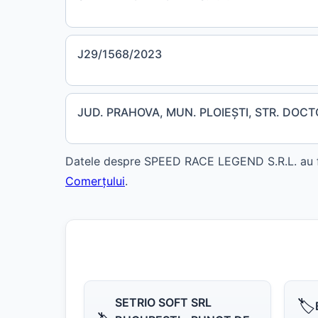
J29/1568/2023
JUD. PRAHOVA, MUN. PLOIEŞTI, STR. DOCTOR
Datele despre SPEED RACE LEGEND S.R.L. au fos
Comerțului
.
SETRIO SOFT SRL
🏷️