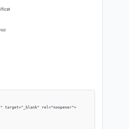
ificat
 noi
" target="_blank" rel="noopener">
