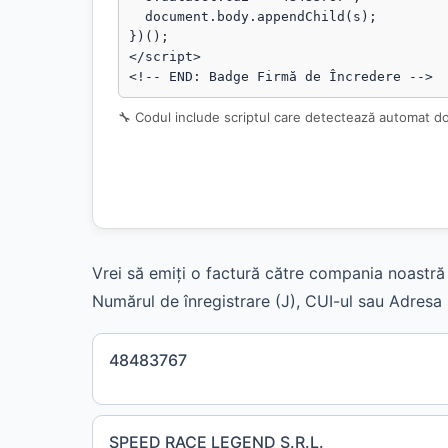
  document.body.appendChild(s);

})();

</script>

<!-- END: Badge Firmă de Încredere -->
🔧 Codul include scriptul care detectează automat d
Vrei să emiți o factură către compania noastră 
Numărul de înregistrare (J), CUI-ul sau Adresa s
48483767
SPEED RACE LEGEND S.R.L.