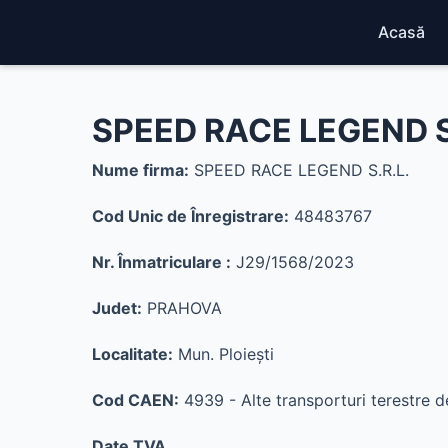
Acasă
SPEED RACE LEGEND S
Nume firma:
SPEED RACE LEGEND S.R.L.
Cod Unic de Înregistrare:
48483767
Nr. Înmatriculare :
J29/1568/2023
Judet:
PRAHOVA
Localitate:
Mun. Ploieşti
Cod CAEN:
4939 - Alte transporturi terestre de
Date TVA