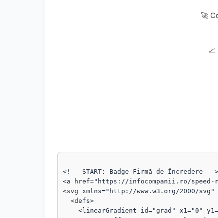
🚀 C
📈
<!-- START: Badge Firmă de Încredere -->
<a href="https://infocompanii.ro/speed-r
<svg xmlns="http://www.w3.org/2000/svg" 
  <defs>

    <linearGradient id="grad" x1="0" y1="0" x2="1" y2="1">
