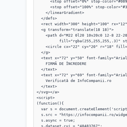
      <stop offset="0%" stop-color="#089111"/>

      <stop offset="100%" stop-color="#3b82f6"/>

    </linearGradient>

  </defs>

  <rect width="300" height="100" rx="12" fill="url(#grad)"/>

  <g transform="translate(18 18)">

    <path d="M22 0l20 10v20c0 12-8 22-20 28C10 52 2 42 2 30V10L22 0z"

          fill="rgba(255,255,255,.3)" stroke="rgba(255,255,255,.8)" stroke-width="1.5"/>

    <circle cx="22" cy="20" r="18" fill="rgba(255,255,255,.1)"/>

  </g>

  <text x="72" y="50" font-family="Arial, sans-serif" font-size="18" fill="#fff" font-weight="bold">

    FIRMĂ DE ÎNCREDERE

  </text>

  <text x="72" y="69" font-family="Arial, sans-serif" font-size="13" fill="#fff" opacity="0.95">

    Verificată de InfoCompanii.ro

  </text>

</svg></a>

<script>

(function(){

  var s = document.createElement('script');

  s.src = "https://infocompanii.ro/widget-ping.js?v=" + Date.now();

  s.async = true;

  s.dataset.cui = "48483767";
