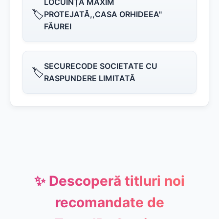
LOCUINŢA MAXIM
🏷️
PROTEJATĂ,,CASA ORHIDEEA"
FĂUREI
SECURECODE SOCIETATE CU
🏷️
RASPUNDERE LIMITATĂ
✨ Descoperă titluri noi
recomandate de