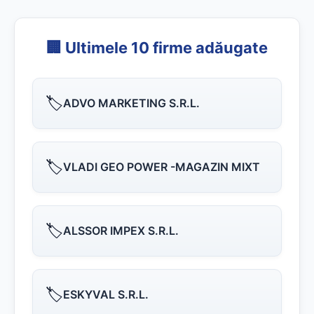
🏢 Ultimele 10 firme adăugate
🏷️
ADVO MARKETING S.R.L.
🏷️
VLADI GEO POWER -MAGAZIN MIXT
🏷️
ALSSOR IMPEX S.R.L.
🏷️
ESKYVAL S.R.L.