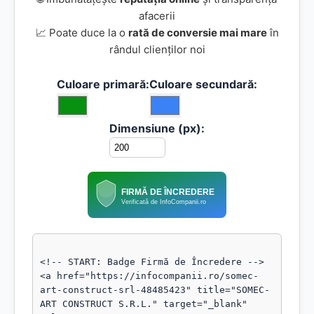
afacerii
📈 Poate duce la o
rată de conversie mai mare
în
rândul clienților noi
Culoare primară:
Culoare secundară:
Dimensiune (px):
FIRMĂ DE ÎNCREDERE
Verificată de InfoCompanii.ro
<!-- START: Badge Firmă de Încredere -->

<a href="https://infocompanii.ro/somec-
art-construct-srl-48485423" title="SOMEC-
ART CONSTRUCT S.R.L." target="_blank" 