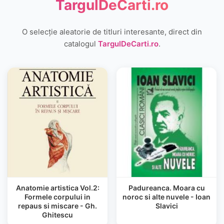
TargulDeCarti.ro
O selecție aleatorie de titluri interesante, direct din
catalogul
TargulDeCarti.ro
.
Anatomie artistica Vol.2:
Padureanca. Moara cu
Formele corpului in
noroc si alte nuvele - Ioan
repaus si miscare - Gh.
Slavici
Ghitescu