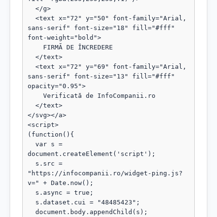
  </g>

  <text x="72" y="50" font-family="Arial, 
sans-serif" font-size="18" fill="#fff" 
font-weight="bold">

    FIRMĂ DE ÎNCREDERE

  </text>

  <text x="72" y="69" font-family="Arial, 
sans-serif" font-size="13" fill="#fff" 
opacity="0.95">

    Verificată de InfoCompanii.ro

  </text>

</svg></a>

<script>

(function(){

  var s = 
document.createElement('script');

  s.src = 
"https://infocompanii.ro/widget-ping.js?
v=" + Date.now();

  s.async = true;

  s.dataset.cui = "48485423";

  document.body.appendChild(s);
