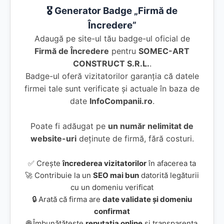
🎖️ Generator Badge „Firmă de
Încredere”
Adaugă pe site-ul tău badge-ul oficial de
Firmă de Încredere
pentru
SOMEC-ART
CONSTRUCT S.R.L.
.
Badge-ul oferă vizitatorilor garanția că datele
firmei tale sunt verificate și actuale în baza de
date
InfoCompanii.ro
.
Poate fi adăugat pe
un număr nelimitat de
website-uri
deținute de firmă, fără costuri.
✅ Crește
încrederea vizitatorilor
în afacerea ta
🚀 Contribuie la un
SEO mai bun
datorită legăturii
cu un domeniu verificat
🔒 Arată că firma are
date validate și domeniu
confirmat
🌐 Îmbunătățește
reputația online
și transparența