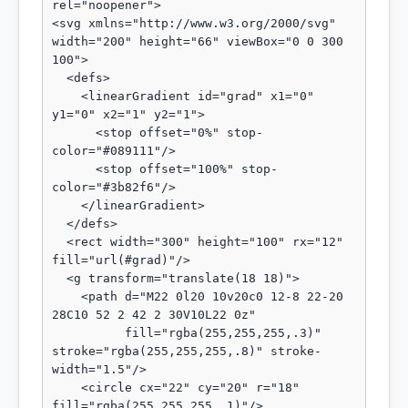
rel="noopener">

<svg xmlns="http://www.w3.org/2000/svg" 
width="200" height="66" viewBox="0 0 300 
100">

  <defs>

    <linearGradient id="grad" x1="0" 
y1="0" x2="1" y2="1">

      <stop offset="0%" stop-
color="#089111"/>

      <stop offset="100%" stop-
color="#3b82f6"/>

    </linearGradient>

  </defs>

  <rect width="300" height="100" rx="12" 
fill="url(#grad)"/>

  <g transform="translate(18 18)">

    <path d="M22 0l20 10v20c0 12-8 22-20 
28C10 52 2 42 2 30V10L22 0z"

          fill="rgba(255,255,255,.3)" 
stroke="rgba(255,255,255,.8)" stroke-
width="1.5"/>

    <circle cx="22" cy="20" r="18" 
fill="rgba(255,255,255,.1)"/>
