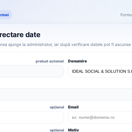
irmei
Formul
orectare date
ea ajunge la administrator, iar după verificare datele pot fi ascunse 
Denumire
preluat automat
Email
opțional
Motiv
opțional