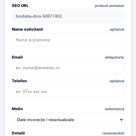
SEO URL
preluat automat
Nume solicitant
opțional
Email
obligatoriu
Telefon
opțional
Motiv
selectează
Detalii
recomandat