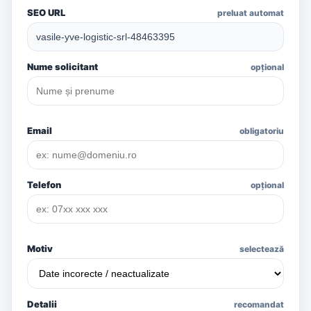
SEO URL
preluat automat
Nume solicitant
opțional
Email
obligatoriu
Telefon
opțional
Motiv
selectează
Detalii
recomandat