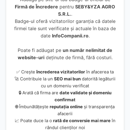
Firmă de Încredere
pentru
SEBY&YZA AGRO
S.R.L.
.
Badge-ul oferă vizitatorilor garanția că datele
firmei tale sunt verificate și actuale în baza de
date
InfoCompanii.ro
.
Poate fi adăugat pe
un număr nelimitat de
website-uri
deținute de firmă, fără costuri.
✅ Crește
încrederea vizitatorilor
în afacerea ta
🚀 Contribuie la un
SEO mai bun
datorită legăturii
cu un domeniu verificat
🔒 Arată că firma are
date validate și domeniu
confirmat
🌐 Îmbunătățește
reputația online
și transparența
afacerii
📈 Poate duce la o
rată de conversie mai mare
în
rândul clienților noi