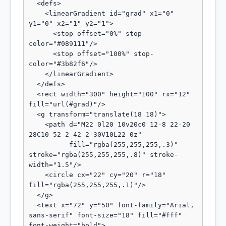
  <defs>

    <linearGradient id="grad" x1="0" 
y1="0" x2="1" y2="1">

      <stop offset="0%" stop-
color="#089111"/>

      <stop offset="100%" stop-
color="#3b82f6"/>

    </linearGradient>

  </defs>

  <rect width="300" height="100" rx="12" 
fill="url(#grad)"/>

  <g transform="translate(18 18)">

    <path d="M22 0l20 10v20c0 12-8 22-20 
28C10 52 2 42 2 30V10L22 0z"

          fill="rgba(255,255,255,.3)" 
stroke="rgba(255,255,255,.8)" stroke-
width="1.5"/>

    <circle cx="22" cy="20" r="18" 
fill="rgba(255,255,255,.1)"/>

  </g>

  <text x="72" y="50" font-family="Arial, 
sans-serif" font-size="18" fill="#fff" 
font-weight="bold">
