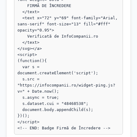
    FIRMĂ DE ÎNCREDERE

  </text>

  <text x="72" y="69" font-family="Arial, 
sans-serif" font-size="13" fill="#fff" 
opacity="0.95">

    Verificată de InfoCompanii.ro

  </text>

</svg></a>

<script>

(function(){

  var s = 
document.createElement('script');

  s.src = 
"https://infocompanii.ro/widget-ping.js?
v=" + Date.now();

  s.async = true;

  s.dataset.cui = "48468538";

  document.body.appendChild(s);

})();

</script>

<!-- END: Badge Firmă de Încredere -->