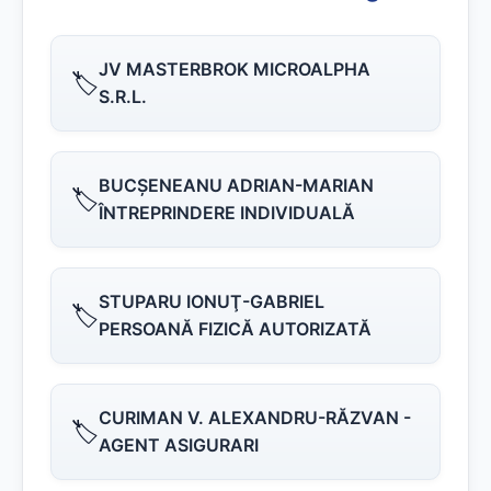
JV MASTERBROK MICROALPHA
🏷️
S.R.L.
BUCŞENEANU ADRIAN-MARIAN
🏷️
ÎNTREPRINDERE INDIVIDUALĂ
STUPARU IONUŢ-GABRIEL
🏷️
PERSOANĂ FIZICĂ AUTORIZATĂ
CURIMAN V. ALEXANDRU-RĂZVAN -
🏷️
AGENT ASIGURARI