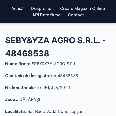
Acasă
Despre noi
Creare Magazin Online
API Date firme
Contact
SEBY&YZA AGRO S.R.L. -
48468538
Nume firma:
SEBY&YZA AGRO S.R.L.
Cod Unic de Înregistrare:
48468538
Nr. Înmatriculare :
J51/475/2023
Judet:
CĂLĂRAŞI
Localitate:
Sat Radu Vodă Com. Lupşanu