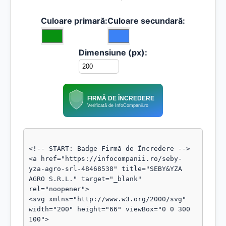
Culoare primară:
Culoare secundară:
Dimensiune (px):
FIRMĂ DE ÎNCREDERE
Verificată de InfoCompanii.ro
<!-- START: Badge Firmă de Încredere -->

<a href="https://infocompanii.ro/seby-
yza-agro-srl-48468538" title="SEBY&YZA 
AGRO S.R.L." target="_blank" 
rel="noopener">

<svg xmlns="http://www.w3.org/2000/svg" 
width="200" height="66" viewBox="0 0 300 
100">
