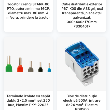
Tocator crengi STARK-80
Cutie distribuție exterior
PTO, putere minima 16CP,
IP67 IK08 din ABS gri, ușă
diametru max. 80 mm, 4
transparentă, placă oțel
m³/ora, prindere la tractor
galvanizat,
300x400x170mm
PS304017
Terminale izolate cu capăt
Bloc de distribuție
dublu 2×2,5 mm², set 250
electrică 500A, intrare
buc, Plastim PKY-22025
8×24 mm², Plastim
PDB500