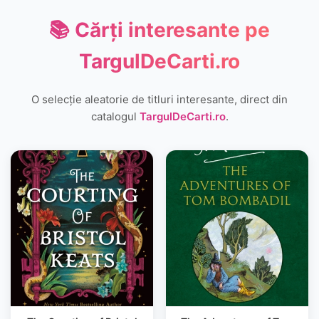
📚 Cărți interesante pe
TargulDeCarti.ro
O selecție aleatorie de titluri interesante, direct din
catalogul
TargulDeCarti.ro
.