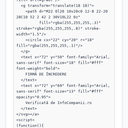
  <g transform="translate(18 18)">

    <path d="M22 0l20 10v20c0 12-8 22-20 
28C10 52 2 42 2 30V10L22 0z"

          fill="rgba(255,255,255,.3)" 
stroke="rgba(255,255,255,.8)" stroke-
width="1.5"/>

    <circle cx="22" cy="20" r="18" 
fill="rgba(255,255,255,.1)"/>

  </g>

  <text x="72" y="50" font-family="Arial, 
sans-serif" font-size="18" fill="#fff" 
font-weight="bold">

    FIRMĂ DE ÎNCREDERE

  </text>

  <text x="72" y="69" font-family="Arial, 
sans-serif" font-size="13" fill="#fff" 
opacity="0.95">

    Verificată de InfoCompanii.ro

  </text>

</svg></a>

<script>

(function(){
