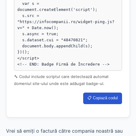
  var s = 
document.createElement('script');

  s.src = 
"https://infocompanii.ro/widget-ping.js?
v=" + Date.now();

  s.async = true;

  s.dataset.cui = "48470821";

  document.body.appendChild(s);

})();

</script>

<!-- END: Badge Firmă de Încredere -->
🔧 Codul include scriptul care detectează automat
domeniul site-ului unde este adăugat badge-ul.
📋 Copiază codul
Vrei să emiți o factură către compania noastră sau