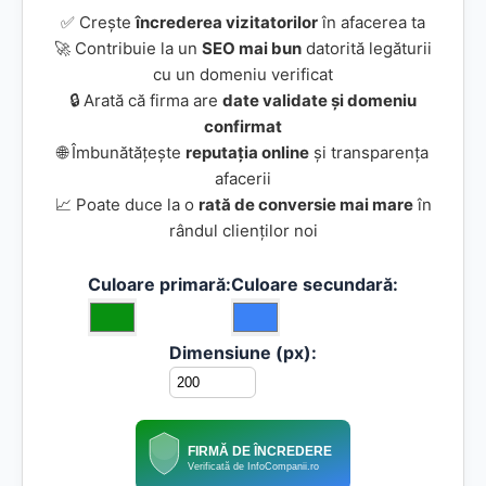
✅ Crește
încrederea vizitatorilor
în afacerea ta
🚀 Contribuie la un
SEO mai bun
datorită legăturii
cu un domeniu verificat
🔒 Arată că firma are
date validate și domeniu
confirmat
🌐 Îmbunătățește
reputația online
și transparența
afacerii
📈 Poate duce la o
rată de conversie mai mare
în
rândul clienților noi
Culoare primară:
Culoare secundară:
Dimensiune (px):
FIRMĂ DE ÎNCREDERE
Verificată de InfoCompanii.ro