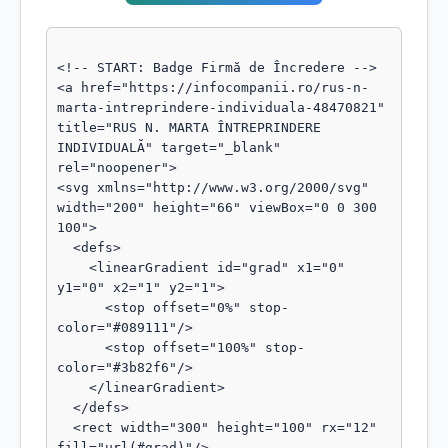
<!-- START: Badge Firmă de Încredere -->

<a href="https://infocompanii.ro/rus-n-
marta-intreprindere-individuala-48470821" 
title="RUS N. MARTA ÎNTREPRINDERE 
INDIVIDUALĂ" target="_blank" 
rel="noopener">

<svg xmlns="http://www.w3.org/2000/svg" 
width="200" height="66" viewBox="0 0 300 
100">

  <defs>

    <linearGradient id="grad" x1="0" 
y1="0" x2="1" y2="1">

      <stop offset="0%" stop-
color="#089111"/>

      <stop offset="100%" stop-
color="#3b82f6"/>

    </linearGradient>

  </defs>

  <rect width="300" height="100" rx="12" 
fill="url(#grad)"/>
