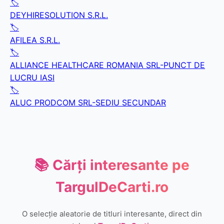
🏷️
DEYHIRESOLUTION S.R.L.
🏷️
AFILEA S.R.L.
🏷️
ALLIANCE HEALTHCARE ROMANIA SRL-PUNCT DE
LUCRU IASI
🏷️
ALUC PRODCOM SRL-SEDIU SECUNDAR
📚 Cărți interesante pe
TargulDeCarti.ro
O selecție aleatorie de titluri interesante, direct din