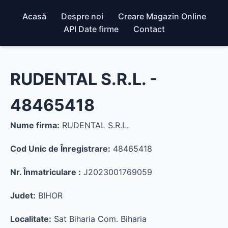
Acasă
Despre noi
Creare Magazin Online
API Date firme
Contact
RUDENTAL S.R.L. -
48465418
Nume firma:
RUDENTAL S.R.L.
Cod Unic de Înregistrare:
48465418
Nr. Înmatriculare :
J2023001769059
Judet:
BIHOR
Localitate:
Sat Biharia Com. Biharia