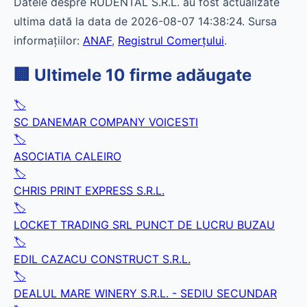
Datele despre RUDENTAL S.R.L. au fost actualizate
ultima dată la data de 2026-08-07 14:38:24. Sursa
informațiilor:
ANAF
,
Registrul Comerțului
.
🏢 Ultimele 10 firme adăugate
🏷️
SC DANEMAR COMPANY VOICESTI
🏷️
ASOCIATIA CALEIRO
🏷️
CHRIS PRINT EXPRESS S.R.L.
🏷️
LOCKET TRADING SRL PUNCT DE LUCRU BUZAU
🏷️
EDIL CAZACU CONSTRUCT S.R.L.
🏷️
DEALUL MARE WINERY S.R.L. - SEDIU SECUNDAR