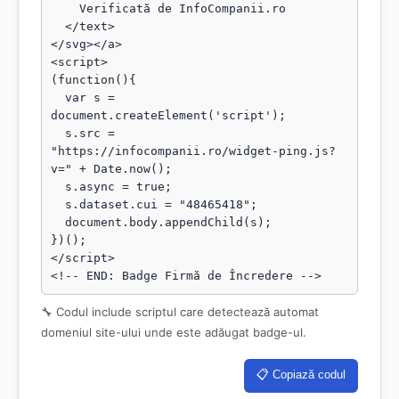
    Verificată de InfoCompanii.ro

  </text>

</svg></a>

<script>

(function(){

  var s = 
document.createElement('script');

  s.src = 
"https://infocompanii.ro/widget-ping.js?
v=" + Date.now();

  s.async = true;

  s.dataset.cui = "48465418";

  document.body.appendChild(s);

})();

</script>

<!-- END: Badge Firmă de Încredere -->
🔧 Codul include scriptul care detectează automat
domeniul site-ului unde este adăugat badge-ul.
📋 Copiază codul