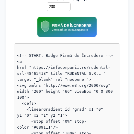
FIRMĂ DE ÎNCREDERE
Verificată de InfoCompanii.ro
<!-- START: Badge Firmă de Încredere -->

<a 
href="https://infocompanii.ro/rudental-
srl-48465418" title="RUDENTAL S.R.L." 
target="_blank" rel="noopener">

<svg xmlns="http://www.w3.org/2000/svg" 
width="200" height="66" viewBox="0 0 300 
100">

  <defs>

    <linearGradient id="grad" x1="0" 
y1="0" x2="1" y2="1">

      <stop offset="0%" stop-
color="#089111"/>

      <stop offset="100%" stop-