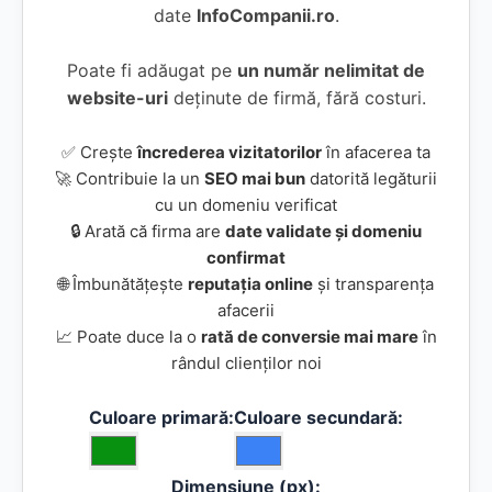
date
InfoCompanii.ro
.
Poate fi adăugat pe
un număr nelimitat de
website-uri
deținute de firmă, fără costuri.
✅ Crește
încrederea vizitatorilor
în afacerea ta
🚀 Contribuie la un
SEO mai bun
datorită legăturii
cu un domeniu verificat
🔒 Arată că firma are
date validate și domeniu
confirmat
🌐 Îmbunătățește
reputația online
și transparența
afacerii
📈 Poate duce la o
rată de conversie mai mare
în
rândul clienților noi
Culoare primară:
Culoare secundară:
Dimensiune (px):