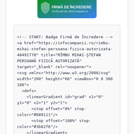
FIRMĂ DE ÎNCREDERE
Verificată de InfoCompanii.ro
<!-- START: Badge Firmă de Încredere -->

<a href="https://infocompanii.ro/rimbu-
mihai-stefan-persoana-fizica-autorizata-
48491778" title="RÎMBU MIHAI-ŞTEFAN 
PERSOANĂ FIZICĂ AUTORIZATĂ" 
target="_blank" rel="noopener">

<svg xmlns="http://www.w3.org/2000/svg" 
width="200" height="66" viewBox="0 0 300 
100">

  <defs>

    <linearGradient id="grad" x1="0" 
y1="0" x2="1" y2="1">

      <stop offset="0%" stop-
color="#089111"/>

      <stop offset="100%" stop-
color="#3b82f6"/>

    </linearGradient>
