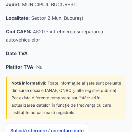
Judet:
MUNICIPIUL BUCUREŞTI
Localitate:
Sector 2 Mun. Bucureşti
Cod CAEN:
4520 - intretinerea si repararea
autovehiculelor
Date TVA
Platitor TVA:
Nu
Notă informativă:
Toate informațiile afișate sunt preluate
din surse oficiale (ANAF, ONRC și alte registre publice).
Pot exista diferențe temporare sau întârzieri în
actualizarea datelor, în funcție de frecvența cu care
instituțiile actualizează registrele.
Solicită ștergere / corectare date