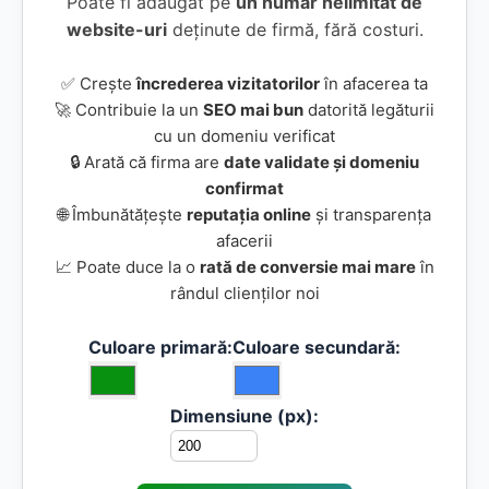
Poate fi adăugat pe
un număr nelimitat de
website-uri
deținute de firmă, fără costuri.
✅ Crește
încrederea vizitatorilor
în afacerea ta
🚀 Contribuie la un
SEO mai bun
datorită legăturii
cu un domeniu verificat
🔒 Arată că firma are
date validate și domeniu
confirmat
🌐 Îmbunătățește
reputația online
și transparența
afacerii
📈 Poate duce la o
rată de conversie mai mare
în
rândul clienților noi
Culoare primară:
Culoare secundară:
Dimensiune (px):