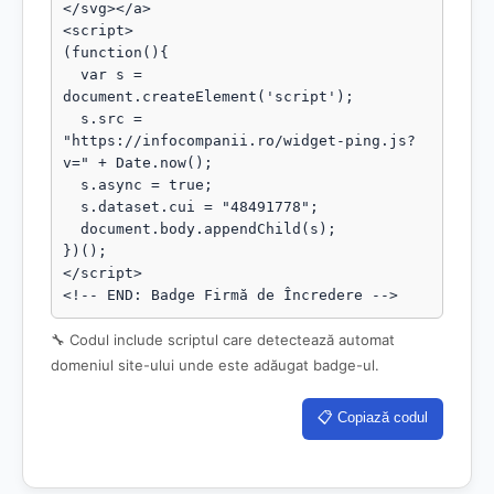
</svg></a>

<script>

(function(){

  var s = 
document.createElement('script');

  s.src = 
"https://infocompanii.ro/widget-ping.js?
v=" + Date.now();

  s.async = true;

  s.dataset.cui = "48491778";

  document.body.appendChild(s);

})();

</script>

<!-- END: Badge Firmă de Încredere -->
🔧 Codul include scriptul care detectează automat
domeniul site-ului unde este adăugat badge-ul.
📋 Copiază codul