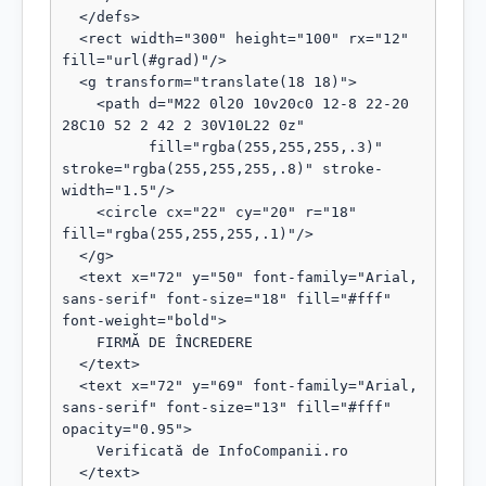
  </defs>

  <rect width="300" height="100" rx="12" 
fill="url(#grad)"/>

  <g transform="translate(18 18)">

    <path d="M22 0l20 10v20c0 12-8 22-20 
28C10 52 2 42 2 30V10L22 0z"

          fill="rgba(255,255,255,.3)" 
stroke="rgba(255,255,255,.8)" stroke-
width="1.5"/>

    <circle cx="22" cy="20" r="18" 
fill="rgba(255,255,255,.1)"/>

  </g>

  <text x="72" y="50" font-family="Arial, 
sans-serif" font-size="18" fill="#fff" 
font-weight="bold">

    FIRMĂ DE ÎNCREDERE

  </text>

  <text x="72" y="69" font-family="Arial, 
sans-serif" font-size="13" fill="#fff" 
opacity="0.95">

    Verificată de InfoCompanii.ro

  </text>
