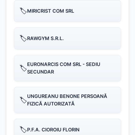
🏷️
MIRICRIST COM SRL
🏷️
RAWGYM S.R.L.
EURONARCIS COM SRL - SEDIU
🏷️
SECUNDAR
UNGUREANU BENONE PERSOANĂ
🏷️
FIZICĂ AUTORIZATĂ
🏷️
P.F.A. CIOROIU FLORIN