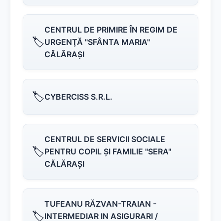
CENTRUL DE PRIMIRE ÎN REGIM DE
🏷️
URGENŢĂ "SFÂNTA MARIA"
CĂLĂRAŞI
🏷️
CYBERCISS S.R.L.
CENTRUL DE SERVICII SOCIALE
🏷️
PENTRU COPIL ŞI FAMILIE "SERA"
CĂLĂRAŞI
TUFEANU RĂZVAN-TRAIAN -
🏷️
INTERMEDIAR IN ASIGURARI /