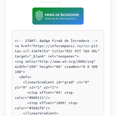
FIRMĂ DE ÎNCREDERE
Verificată de InfoCompanii.ro
<!-- START: Badge Firmă de Încredere -->

<a href="https://infocompanii.ro/ric-pit-
tax-srl-33476753" title="RIC PIT TAX SRL" 
target="_blank" rel="noopener">

<svg xmlns="http://www.w3.org/2000/svg" 
width="200" height="66" viewBox="0 0 300 
100">

  <defs>

    <linearGradient id="grad" x1="0" 
y1="0" x2="1" y2="1">

      <stop offset="0%" stop-
color="#089111"/>

      <stop offset="100%" stop-
color="#3b82f6"/>

    </linearGradient>
