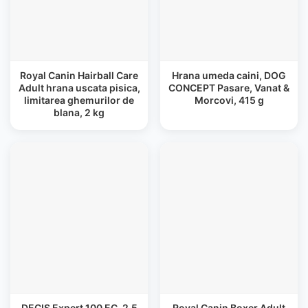
Royal Canin Hairball Care
Hrana umeda caini, DOG
Adult hrana uscata pisica,
CONCEPT Pasare, Vanat &
limitarea ghemurilor de
Morcovi, 415 g
blana, 2 kg
DECIS Expert 100 EC, 2.5
Royal Canin Boxer Adult