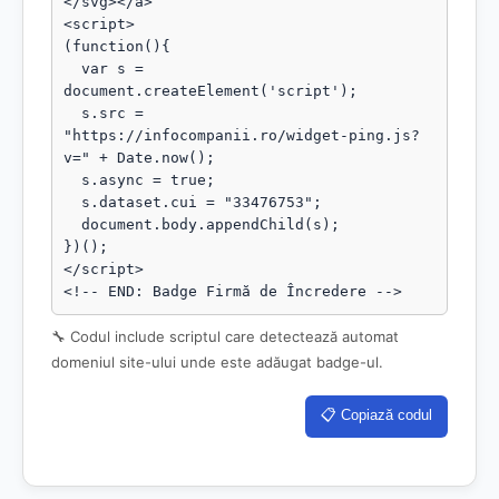
</svg></a>

<script>

(function(){

  var s = 
document.createElement('script');

  s.src = 
"https://infocompanii.ro/widget-ping.js?
v=" + Date.now();

  s.async = true;

  s.dataset.cui = "33476753";

  document.body.appendChild(s);

})();

</script>

<!-- END: Badge Firmă de Încredere -->
🔧 Codul include scriptul care detectează automat
domeniul site-ului unde este adăugat badge-ul.
📋 Copiază codul