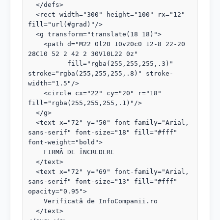
  </defs>

  <rect width="300" height="100" rx="12" 
fill="url(#grad)"/>

  <g transform="translate(18 18)">

    <path d="M22 0l20 10v20c0 12-8 22-20 
28C10 52 2 42 2 30V10L22 0z"

          fill="rgba(255,255,255,.3)" 
stroke="rgba(255,255,255,.8)" stroke-
width="1.5"/>

    <circle cx="22" cy="20" r="18" 
fill="rgba(255,255,255,.1)"/>

  </g>

  <text x="72" y="50" font-family="Arial, 
sans-serif" font-size="18" fill="#fff" 
font-weight="bold">

    FIRMĂ DE ÎNCREDERE

  </text>

  <text x="72" y="69" font-family="Arial, 
sans-serif" font-size="13" fill="#fff" 
opacity="0.95">

    Verificată de InfoCompanii.ro

  </text>
