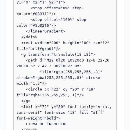
y1="0" x2="1" y2="1">

      <stop offset="0%" stop-
color="#089111"/>

      <stop offset="100%" stop-
color="#3b82f6"/>

    </linearGradient>

  </defs>

  <rect width="300" height="100" rx="12" 
fill="url(#grad)"/>

  <g transform="translate(18 18)">

    <path d="M22 0l20 10v20c0 12-8 22-20 
28C10 52 2 42 2 30V10L22 0z"

          fill="rgba(255,255,255,.3)" 
stroke="rgba(255,255,255,.8)" stroke-
width="1.5"/>

    <circle cx="22" cy="20" r="18" 
fill="rgba(255,255,255,.1)"/>

  </g>

  <text x="72" y="50" font-family="Arial, 
sans-serif" font-size="18" fill="#fff" 
font-weight="bold">

    FIRMĂ DE ÎNCREDERE

  </text>
