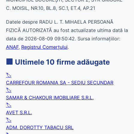
C. MOISIL, NR.10, BL.8, SC.1, ET.4, AP.21
Datele despre RADU L. T. MIHAELA PERSOANĂ
FIZICĂ AUTORIZATĂ au fost actualizate ultima dată la
data de 2026-08-09 09:50:42. Sursa informațiilor:
ANAF
,
Registrul Comerțului
.
🏢 Ultimele 10 firme adăugate
🏷️
CARREFOUR ROMANIA SA - SEDIU SECUNDAR
🏷️
SAMAR & CHAKOUR IMOBILIARE S.R.L.
🏷️
AVET S.R.L.
🏷️
ADM. DOROTTY TABACU SRL