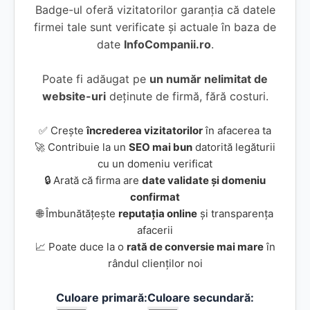
Badge-ul oferă vizitatorilor garanția că datele
firmei tale sunt verificate și actuale în baza de
date
InfoCompanii.ro
.
Poate fi adăugat pe
un număr nelimitat de
website-uri
deținute de firmă, fără costuri.
✅ Crește
încrederea vizitatorilor
în afacerea ta
🚀 Contribuie la un
SEO mai bun
datorită legăturii
cu un domeniu verificat
🔒 Arată că firma are
date validate și domeniu
confirmat
🌐 Îmbunătățește
reputația online
și transparența
afacerii
📈 Poate duce la o
rată de conversie mai mare
în
rândul clienților noi
Culoare primară:
Culoare secundară: