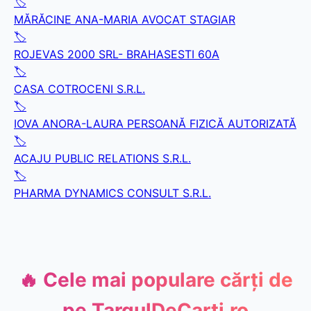
🏷️
MĂRĂCINE ANA-MARIA AVOCAT STAGIAR
🏷️
ROJEVAS 2000 SRL- BRAHASESTI 60A
🏷️
CASA COTROCENI S.R.L.
🏷️
IOVA ANORA-LAURA PERSOANĂ FIZICĂ AUTORIZATĂ
🏷️
ACAJU PUBLIC RELATIONS S.R.L.
🏷️
PHARMA DYNAMICS CONSULT S.R.L.
🔥 Cele mai populare cărți de
pe
TargulDeCarti.ro