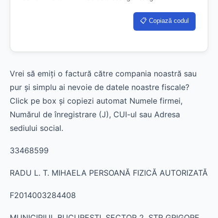
📋 Copiază codul
Vrei să emiți o factură către compania noastră sau
pur și simplu ai nevoie de datele noastre fiscale?
Click pe box și copiezi automat Numele firmei,
Numărul de înregistrare (J), CUI-ul sau Adresa
sediului social.
33468599
RADU L. T. MIHAELA PERSOANĂ FIZICĂ AUTORIZATĂ
F2014003284408
MUNICIPIUL BUCUREŞTI, SECTOR 2, STR GRIGORE