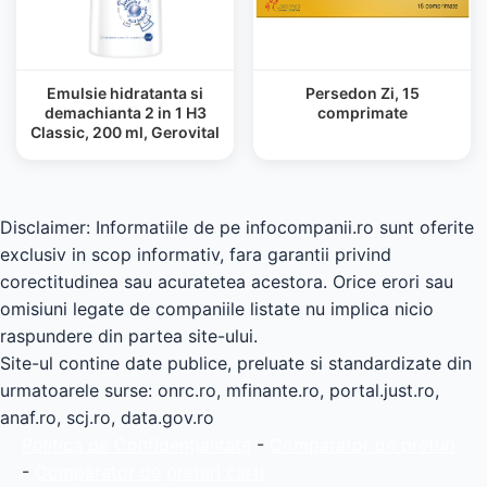
Emulsie hidratanta si
Persedon Zi, 15
demachianta 2 in 1 H3
comprimate
Classic, 200 ml, Gerovital
Disclaimer: Informatiile de pe infocompanii.ro sunt oferite
exclusiv in scop informativ, fara garantii privind
corectitudinea sau acuratetea acestora. Orice erori sau
omisiuni legate de companiile listate nu implica nicio
raspundere din partea site-ului.
Site-ul contine date publice, preluate si standardizate din
urmatoarele surse: onrc.ro, mfinante.ro, portal.just.ro,
anaf.ro, scj.ro, data.gov.ro
Politica de Confidențialitate
-
Comparator de preturi
-
Comparator de preturi carti