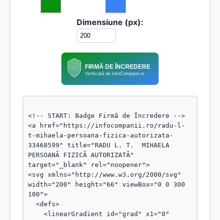
Dimensiune (px):
FIRMĂ DE ÎNCREDERE
Verificată de InfoCompanii.ro
<!-- START: Badge Firmă de Încredere -->

<a href="https://infocompanii.ro/radu-l-
t-mihaela-persoana-fizica-autorizata-
33468599" title="RADU L. T.  MIHAELA 
PERSOANĂ FIZICĂ AUTORIZATĂ" 
target="_blank" rel="noopener">

<svg xmlns="http://www.w3.org/2000/svg" 
width="200" height="66" viewBox="0 0 300 
100">

  <defs>

    <linearGradient id="grad" x1="0" 