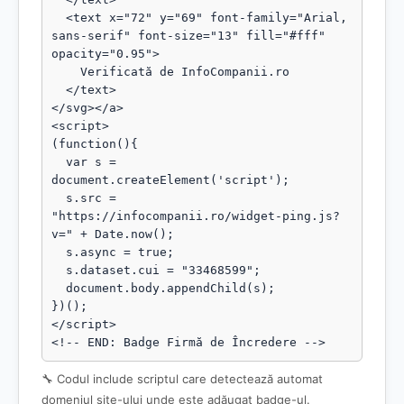
  <text x="72" y="69" font-family="Arial, 
sans-serif" font-size="13" fill="#fff" 
opacity="0.95">

    Verificată de InfoCompanii.ro

  </text>

</svg></a>

<script>

(function(){

  var s = 
document.createElement('script');

  s.src = 
"https://infocompanii.ro/widget-ping.js?
v=" + Date.now();

  s.async = true;

  s.dataset.cui = "33468599";

  document.body.appendChild(s);

})();

</script>

<!-- END: Badge Firmă de Încredere -->
🔧 Codul include scriptul care detectează automat
domeniul site-ului unde este adăugat badge-ul.