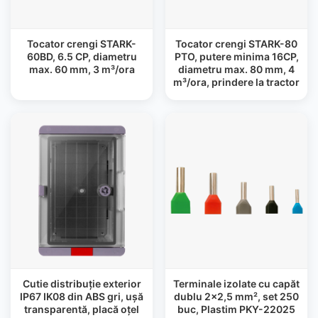
Tocator crengi STARK-
Tocator crengi STARK-80
60BD, 6.5 CP, diametru
PTO, putere minima 16CP,
max. 60 mm, 3 m³/ora
diametru max. 80 mm, 4
m³/ora, prindere la tractor
Cutie distribuție exterior
Terminale izolate cu capăt
IP67 IK08 din ABS gri, ușă
dublu 2×2,5 mm², set 250
transparentă, placă oțel
buc, Plastim PKY-22025