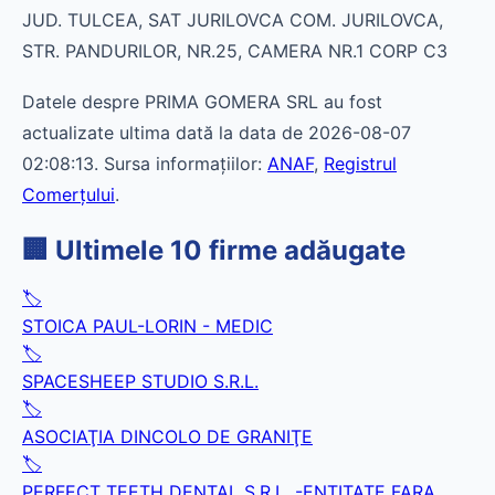
JUD. TULCEA, SAT JURILOVCA COM. JURILOVCA,
STR. PANDURILOR, NR.25, CAMERA NR.1 CORP C3
Datele despre PRIMA GOMERA SRL au fost
actualizate ultima dată la data de 2026-08-07
02:08:13. Sursa informațiilor:
ANAF
,
Registrul
Comerțului
.
🏢 Ultimele 10 firme adăugate
🏷️
STOICA PAUL-LORIN - MEDIC
🏷️
SPACESHEEP STUDIO S.R.L.
🏷️
ASOCIAŢIA DINCOLO DE GRANIŢE
🏷️
PERFECT TEETH DENTAL S.R.L. -ENTITATE FARA