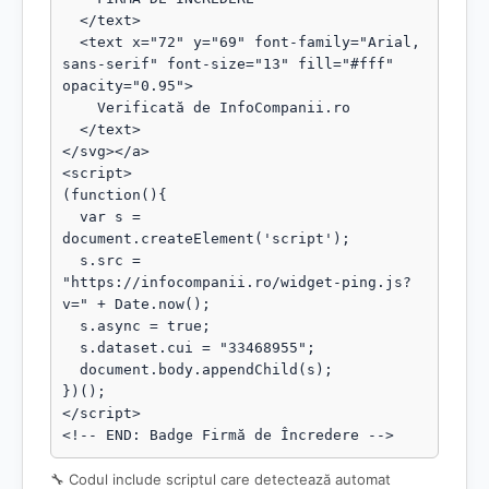
  </text>

  <text x="72" y="69" font-family="Arial, 
sans-serif" font-size="13" fill="#fff" 
opacity="0.95">

    Verificată de InfoCompanii.ro

  </text>

</svg></a>

<script>

(function(){

  var s = 
document.createElement('script');

  s.src = 
"https://infocompanii.ro/widget-ping.js?
v=" + Date.now();

  s.async = true;

  s.dataset.cui = "33468955";

  document.body.appendChild(s);

})();

</script>

<!-- END: Badge Firmă de Încredere -->
🔧 Codul include scriptul care detectează automat