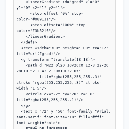
    <linearGradient id="grad" x1="0" 
y1="0" x2="1" y2="1">

      <stop offset="0%" stop-
color="#089111"/>

      <stop offset="100%" stop-
color="#3b82f6"/>

    </linearGradient>

  </defs>

  <rect width="300" height="100" rx="12" 
fill="url(#grad)"/>

  <g transform="translate(18 18)">

    <path d="M22 0l20 10v20c0 12-8 22-20 
28C10 52 2 42 2 30V10L22 0z"

          fill="rgba(255,255,255,.3)" 
stroke="rgba(255,255,255,.8)" stroke-
width="1.5"/>

    <circle cx="22" cy="20" r="18" 
fill="rgba(255,255,255,.1)"/>

  </g>

  <text x="72" y="50" font-family="Arial, 
sans-serif" font-size="18" fill="#fff" 
font-weight="bold">

    FIRMĂ DE ÎNCREDERE
