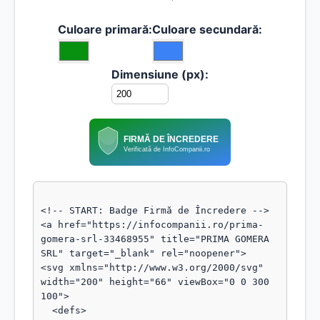
Culoare primară:
Culoare secundară:
Dimensiune (px):
FIRMĂ DE ÎNCREDERE
Verificată de InfoCompanii.ro
<!-- START: Badge Firmă de Încredere -->

<a href="https://infocompanii.ro/prima-
gomera-srl-33468955" title="PRIMA GOMERA 
SRL" target="_blank" rel="noopener">

<svg xmlns="http://www.w3.org/2000/svg" 
width="200" height="66" viewBox="0 0 300 
100">

  <defs>
