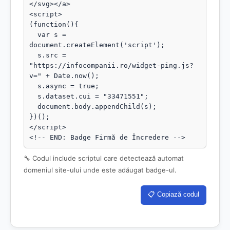
</svg></a>

<script>

(function(){

  var s = 
document.createElement('script');

  s.src = 
"https://infocompanii.ro/widget-ping.js?
v=" + Date.now();

  s.async = true;

  s.dataset.cui = "33471551";

  document.body.appendChild(s);

})();

</script>

<!-- END: Badge Firmă de Încredere -->
🔧 Codul include scriptul care detectează automat
domeniul site-ului unde este adăugat badge-ul.
📋 Copiază codul