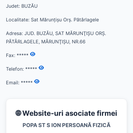
Judet: BUZĂU
Localitate: Sat Mărunţişu Orş. Pătârlagele
Adresa: JUD. BUZĂU, SAT MĂRUNŢIŞU ORŞ.
PĂTÂRLAGELE, MĂRUNŢIŞU, NR.66
Fax:
*****
Telefon:
*****
Email:
*****
🌐 Website-uri asociate firmei
POPA ST S ION PERSOANĂ FIZICĂ