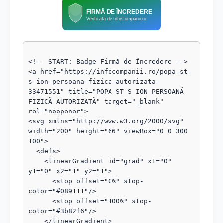
FIRMĂ DE ÎNCREDERE
Verificată de InfoCompanii.ro
<!-- START: Badge Firmă de Încredere -->

<a href="https://infocompanii.ro/popa-st-
s-ion-persoana-fizica-autorizata-
33471551" title="POPA ST S ION PERSOANĂ 
FIZICĂ AUTORIZATĂ" target="_blank" 
rel="noopener">

<svg xmlns="http://www.w3.org/2000/svg" 
width="200" height="66" viewBox="0 0 300 
100">

  <defs>

    <linearGradient id="grad" x1="0" 
y1="0" x2="1" y2="1">

      <stop offset="0%" stop-
color="#089111"/>

      <stop offset="100%" stop-
color="#3b82f6"/>

    </linearGradient>
