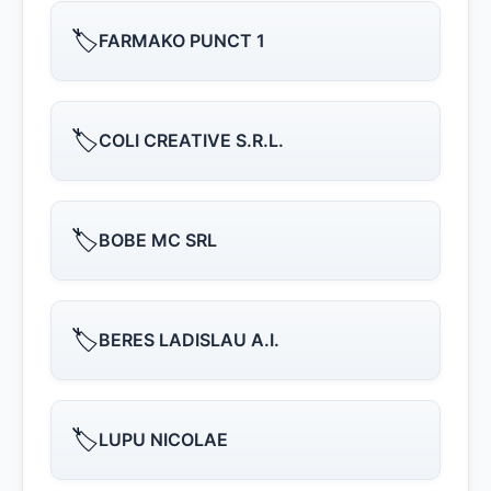
🏷️
FARMAKO PUNCT 1
🏷️
COLI CREATIVE S.R.L.
🏷️
BOBE MC SRL
🏷️
BERES LADISLAU A.I.
🏷️
LUPU NICOLAE