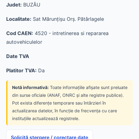
Judet:
BUZĂU
Localitate:
Sat Mărunţişu Orş. Pătârlagele
Cod CAEN:
4520 - intretinerea si repararea
autovehiculelor
Date TVA
Platitor TVA:
Da
Notă informativă:
Toate informațiile afișate sunt preluate
din surse oficiale (ANAF, ONRC și alte registre publice).
Pot exista diferențe temporare sau întârzieri în
actualizarea datelor, în funcție de frecvența cu care
instituțiile actualizează registrele.
Solicită ștergere / corectare date