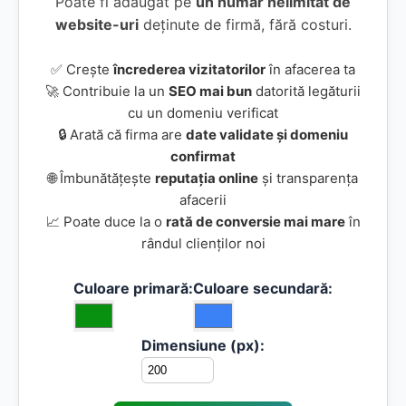
Poate fi adăugat pe
un număr nelimitat de
website-uri
deținute de firmă, fără costuri.
✅ Crește
încrederea vizitatorilor
în afacerea ta
🚀 Contribuie la un
SEO mai bun
datorită legăturii
cu un domeniu verificat
🔒 Arată că firma are
date validate și domeniu
confirmat
🌐 Îmbunătățește
reputația online
și transparența
afacerii
📈 Poate duce la o
rată de conversie mai mare
în
rândul clienților noi
Culoare primară:
Culoare secundară:
Dimensiune (px):