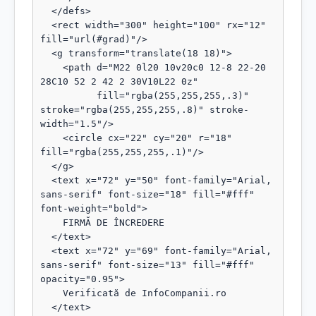
  </defs>

  <rect width="300" height="100" rx="12" 
fill="url(#grad)"/>

  <g transform="translate(18 18)">

    <path d="M22 0l20 10v20c0 12-8 22-20 
28C10 52 2 42 2 30V10L22 0z"

          fill="rgba(255,255,255,.3)" 
stroke="rgba(255,255,255,.8)" stroke-
width="1.5"/>

    <circle cx="22" cy="20" r="18" 
fill="rgba(255,255,255,.1)"/>

  </g>

  <text x="72" y="50" font-family="Arial, 
sans-serif" font-size="18" fill="#fff" 
font-weight="bold">

    FIRMĂ DE ÎNCREDERE

  </text>

  <text x="72" y="69" font-family="Arial, 
sans-serif" font-size="13" fill="#fff" 
opacity="0.95">

    Verificată de InfoCompanii.ro

  </text>
