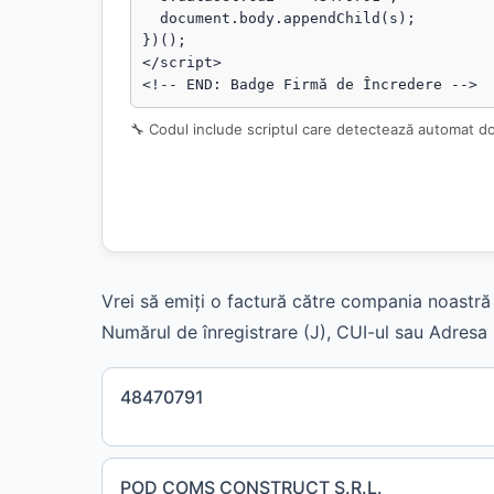
  document.body.appendChild(s);

})();

</script>

<!-- END: Badge Firmă de Încredere -->
🔧 Codul include scriptul care detectează automat d
Vrei să emiți o factură către compania noastră 
Numărul de înregistrare (J), CUI-ul sau Adresa s
48470791
POD COMS CONSTRUCT S.R.L.