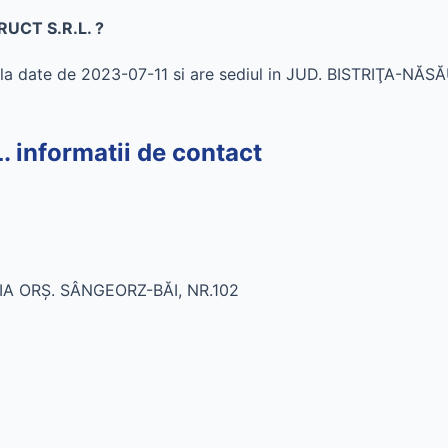
UCT S.R.L. ?
a date de 2023-07-11 si are sediul in JUD. BISTRIŢA-N
nformatii de contact
IA ORŞ. SÂNGEORZ-BĂI, NR.102