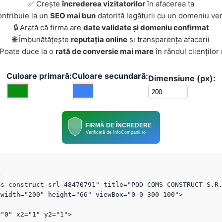
✅ Crește
încrederea vizitatorilor
în afacerea ta
ontribuie la un
SEO mai bun
datorită legăturii cu un domeniu ver
🔒 Arată că firma are
date validate și domeniu confirmat
🌐 Îmbunătățește
reputația online
și transparența afacerii
 Poate duce la o
rată de conversie mai mare
în rândul clienților
Culoare primară:
Culoare secundară:
Dimensiune (px):
FIRMĂ DE ÎNCREDERE
Verificată de InfoCompanii.ro


s-construct-srl-48470791" title="POD COMS CONSTRUCT S.R.
width="200" height="66" viewBox="0 0 300 100">
