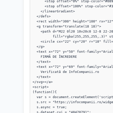
      <stop offset="0%" stop-color="#089111"/>

      <stop offset="100%" stop-color="#3b82f6"/>

    </linearGradient>

  </defs>

  <rect width="300" height="100" rx="12" fill="url(#grad)"/>

  <g transform="translate(18 18)">

    <path d="M22 0l20 10v20c0 12-8 22-20 28C10 52 2 42 2 30V10L22 0z"

          fill="rgba(255,255,255,.3)" stroke="rgba(255,255,255,.8)" stroke-width="1.5"/>

    <circle cx="22" cy="20" r="18" fill="rgba(255,255,255,.1)"/>

  </g>

  <text x="72" y="50" font-family="Arial, sans-serif" font-size="18" fill="#fff" font-weight="bold">

    FIRMĂ DE ÎNCREDERE

  </text>

  <text x="72" y="69" font-family="Arial, sans-serif" font-size="13" fill="#fff" opacity="0.95">

    Verificată de InfoCompanii.ro

  </text>

</svg></a>

<script>

(function(){

  var s = document.createElement('script');

  s.src = "https://infocompanii.ro/widget-ping.js?v=" + Date.now();

  s.async = true;

  s.dataset.cui = "48470791";
