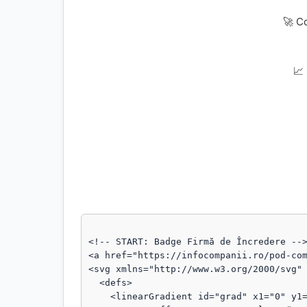
🚀 C
📈
<!-- START: Badge Firmă de Încredere -->
<a href="https://infocompanii.ro/pod-com
<svg xmlns="http://www.w3.org/2000/svg" 
  <defs>

    <linearGradient id="grad" x1="0" y1="0" x2="1" y2="1">
