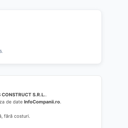
ă.
 CONSTRUCT S.R.L.
.
baza de date
InfoCompanii.ro
.
, fără costuri.