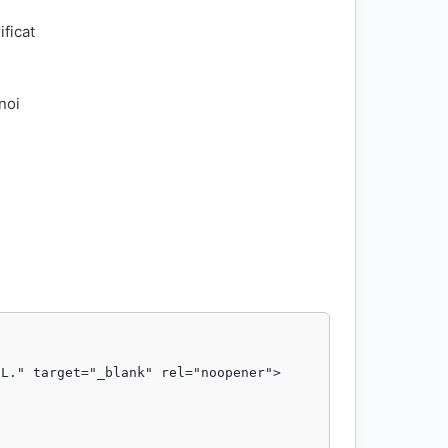
ificat
 noi
L." target="_blank" rel="noopener">
