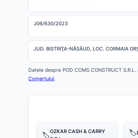
J06/630/2023
JUD. BISTRIŢA-NĂSĂUD, LOC. CORMAIA ORŞ
Datele despre POD COMS CONSTRUCT S.R.L. au f
Comerțului
.
OZKAR CASH & CARRY
🏷️
🏷️