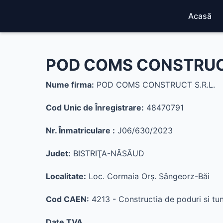
Acasă
POD COMS CONSTRUCT 
Nume firma:
POD COMS CONSTRUCT S.R.L.
Cod Unic de Înregistrare:
48470791
Nr. Înmatriculare :
J06/630/2023
Judet:
BISTRIŢA-NĂSĂUD
Localitate:
Loc. Cormaia Orş. Sângeorz-Băi
Cod CAEN:
4213 - Constructia de poduri si tun
Date TVA