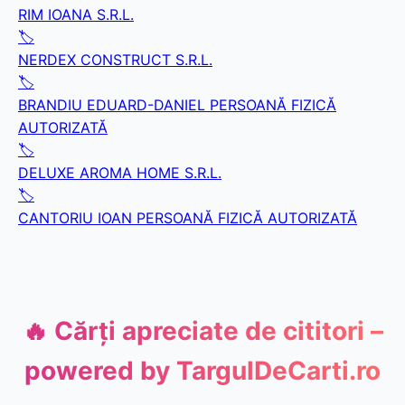
RIM IOANA S.R.L.
🏷️
NERDEX CONSTRUCT S.R.L.
🏷️
BRANDIU EDUARD-DANIEL PERSOANĂ FIZICĂ
AUTORIZATĂ
🏷️
DELUXE AROMA HOME S.R.L.
🏷️
CANTORIU IOAN PERSOANĂ FIZICĂ AUTORIZATĂ
🔥 Cărți apreciate de cititori –
powered by
TargulDeCarti.ro