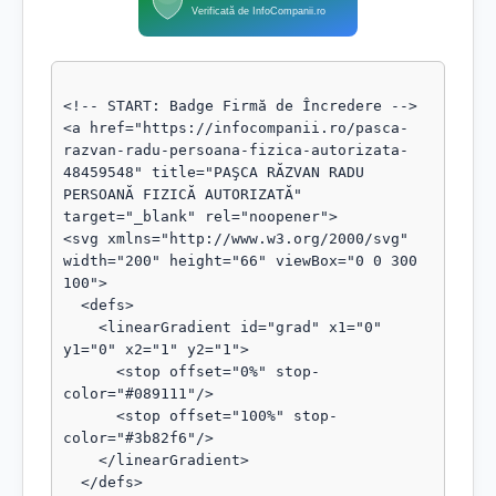
Verificată de InfoCompanii.ro
<!-- START: Badge Firmă de Încredere -->

<a href="https://infocompanii.ro/pasca-
razvan-radu-persoana-fizica-autorizata-
48459548" title="PAŞCA RĂZVAN RADU 
PERSOANĂ FIZICĂ AUTORIZATĂ" 
target="_blank" rel="noopener">

<svg xmlns="http://www.w3.org/2000/svg" 
width="200" height="66" viewBox="0 0 300 
100">

  <defs>

    <linearGradient id="grad" x1="0" 
y1="0" x2="1" y2="1">

      <stop offset="0%" stop-
color="#089111"/>

      <stop offset="100%" stop-
color="#3b82f6"/>

    </linearGradient>

  </defs>
