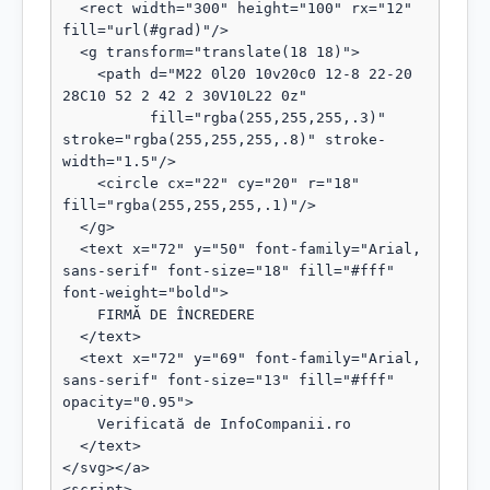
  <rect width="300" height="100" rx="12" 
fill="url(#grad)"/>

  <g transform="translate(18 18)">

    <path d="M22 0l20 10v20c0 12-8 22-20 
28C10 52 2 42 2 30V10L22 0z"

          fill="rgba(255,255,255,.3)" 
stroke="rgba(255,255,255,.8)" stroke-
width="1.5"/>

    <circle cx="22" cy="20" r="18" 
fill="rgba(255,255,255,.1)"/>

  </g>

  <text x="72" y="50" font-family="Arial, 
sans-serif" font-size="18" fill="#fff" 
font-weight="bold">

    FIRMĂ DE ÎNCREDERE

  </text>

  <text x="72" y="69" font-family="Arial, 
sans-serif" font-size="13" fill="#fff" 
opacity="0.95">

    Verificată de InfoCompanii.ro

  </text>

</svg></a>

<script>
