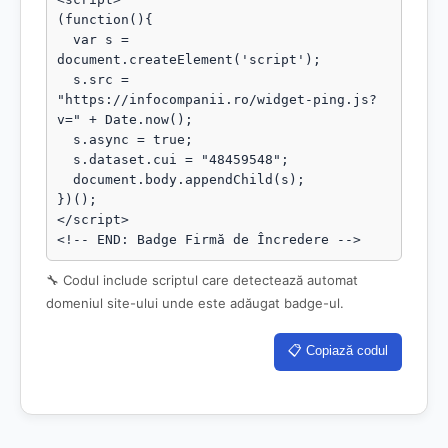
(function(){

  var s = 
document.createElement('script');

  s.src = 
"https://infocompanii.ro/widget-ping.js?
v=" + Date.now();

  s.async = true;

  s.dataset.cui = "48459548";

  document.body.appendChild(s);

})();

</script>

<!-- END: Badge Firmă de Încredere -->
🔧 Codul include scriptul care detectează automat
domeniul site-ului unde este adăugat badge-ul.
📋 Copiază codul