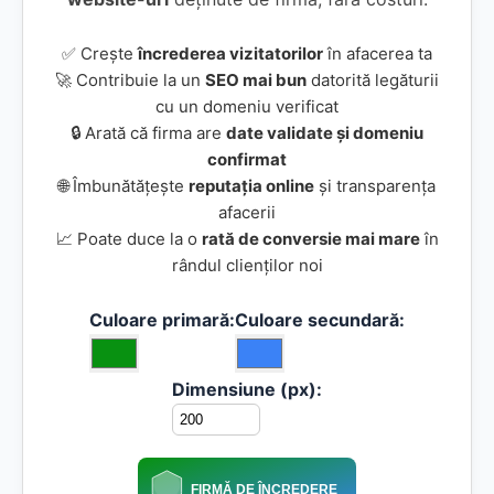
✅ Crește
încrederea vizitatorilor
în afacerea ta
🚀 Contribuie la un
SEO mai bun
datorită legăturii
cu un domeniu verificat
🔒 Arată că firma are
date validate și domeniu
confirmat
🌐 Îmbunătățește
reputația online
și transparența
afacerii
📈 Poate duce la o
rată de conversie mai mare
în
rândul clienților noi
Culoare primară:
Culoare secundară:
Dimensiune (px):
FIRMĂ DE ÎNCREDERE