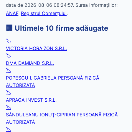
data de 2026-08-06 08:24:57. Sursa informațiilor:
ANAF
,
Registrul Comerțului
.
🏢 Ultimele 10 firme adăugate
🏷️
VICTORIA HORAIZON S.R.L.
🏷️
DMA DAMIAND S.R.L.
🏷️
POPESCU I. GABRIELA PERSOANĂ FIZICĂ
AUTORIZATĂ
🏷️
APRAGA INVEST S.R.L.
🏷️
SĂNDULEANU IONUŢ-CIPRIAN PERSOANĂ FIZICĂ
AUTORIZATĂ
🏷️