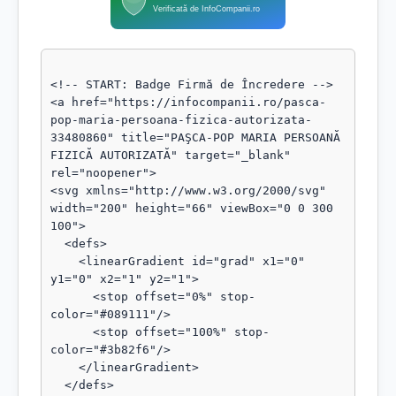
Verificată de InfoCompanii.ro
<!-- START: Badge Firmă de Încredere -->

<a href="https://infocompanii.ro/pasca-
pop-maria-persoana-fizica-autorizata-
33480860" title="PAŞCA-POP MARIA PERSOANĂ 
FIZICĂ AUTORIZATĂ" target="_blank" 
rel="noopener">

<svg xmlns="http://www.w3.org/2000/svg" 
width="200" height="66" viewBox="0 0 300 
100">

  <defs>

    <linearGradient id="grad" x1="0" 
y1="0" x2="1" y2="1">

      <stop offset="0%" stop-
color="#089111"/>

      <stop offset="100%" stop-
color="#3b82f6"/>

    </linearGradient>

  </defs>
