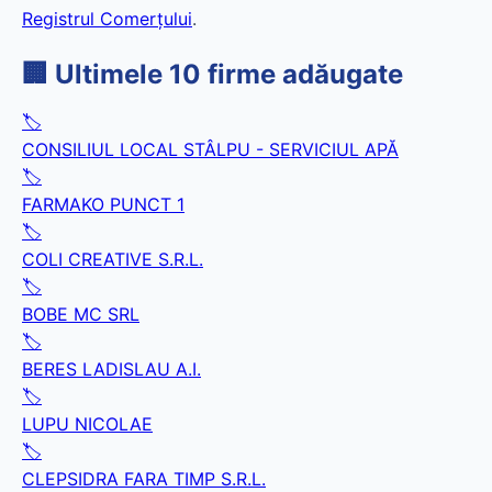
Registrul Comerțului
.
🏢 Ultimele 10 firme adăugate
🏷️
CONSILIUL LOCAL STÂLPU - SERVICIUL APĂ
🏷️
FARMAKO PUNCT 1
🏷️
COLI CREATIVE S.R.L.
🏷️
BOBE MC SRL
🏷️
BERES LADISLAU A.I.
🏷️
LUPU NICOLAE
🏷️
CLEPSIDRA FARA TIMP S.R.L.