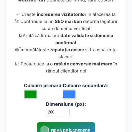
✅ Crește
încrederea vizitatorilor
în afacerea ta
🚀 Contribuie la un
SEO mai bun
datorită legăturii
cu un domeniu verificat
🔒 Arată că firma are
date validate și domeniu
confirmat
🌐 Îmbunătățește
reputația online
și transparența
afacerii
📈 Poate duce la o
rată de conversie mai mare
în
rândul clienților noi
Culoare primară:
Culoare secundară:
Dimensiune (px):
FIRMĂ DE ÎNCREDERE