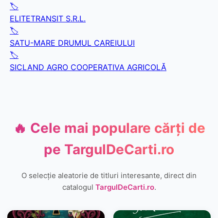
🏷️
ELITETRANSIT S.R.L.
🏷️
SATU-MARE DRUMUL CAREIULUI
🏷️
SICLAND AGRO COOPERATIVA AGRICOLĂ
🔥 Cele mai populare cărți de
pe
TargulDeCarti.ro
O selecție aleatorie de titluri interesante, direct din
catalogul
TargulDeCarti.ro
.