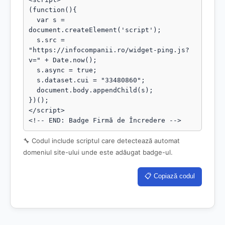
(function(){

  var s = 
document.createElement('script');

  s.src = 
"https://infocompanii.ro/widget-ping.js?
v=" + Date.now();

  s.async = true;

  s.dataset.cui = "33480860";

  document.body.appendChild(s);

})();

</script>

<!-- END: Badge Firmă de Încredere -->
🔧 Codul include scriptul care detectează automat
domeniul site-ului unde este adăugat badge-ul.
📋 Copiază codul