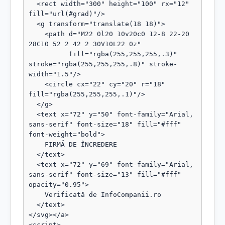
  <rect width="300" height="100" rx="12" 
fill="url(#grad)"/>

  <g transform="translate(18 18)">

    <path d="M22 0l20 10v20c0 12-8 22-20 
28C10 52 2 42 2 30V10L22 0z"

          fill="rgba(255,255,255,.3)" 
stroke="rgba(255,255,255,.8)" stroke-
width="1.5"/>

    <circle cx="22" cy="20" r="18" 
fill="rgba(255,255,255,.1)"/>

  </g>

  <text x="72" y="50" font-family="Arial, 
sans-serif" font-size="18" fill="#fff" 
font-weight="bold">

    FIRMĂ DE ÎNCREDERE

  </text>

  <text x="72" y="69" font-family="Arial, 
sans-serif" font-size="13" fill="#fff" 
opacity="0.95">

    Verificată de InfoCompanii.ro

  </text>

</svg></a>

<script>
