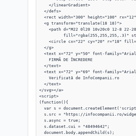
    </linearGradient>

  </defs>

  <rect width="300" height="100" rx="12" fill="url(#grad)"/>

  <g transform="translate(18 18)">

    <path d="M22 0l20 10v20c0 12-8 22-20 28C10 52 2 42 2 30V10L22 0z"

          fill="rgba(255,255,255,.3)" stroke="rgba(255,255,255,.8)" stroke-width="1.5"/>

    <circle cx="22" cy="20" r="18" fill="rgba(255,255,255,.1)"/>

  </g>

  <text x="72" y="50" font-family="Arial, sans-serif" font-size="18" fill="#fff" font-weight="bold">

    FIRMĂ DE ÎNCREDERE

  </text>

  <text x="72" y="69" font-family="Arial, sans-serif" font-size="13" fill="#fff" opacity="0.95">

    Verificată de InfoCompanii.ro

  </text>

</svg></a>

<script>

(function(){

  var s = document.createElement('script');

  s.src = "https://infocompanii.ro/widget-ping.js?v=" + Date.now();

  s.async = true;

  s.dataset.cui = "48494642";

  document.body.appendChild(s);
