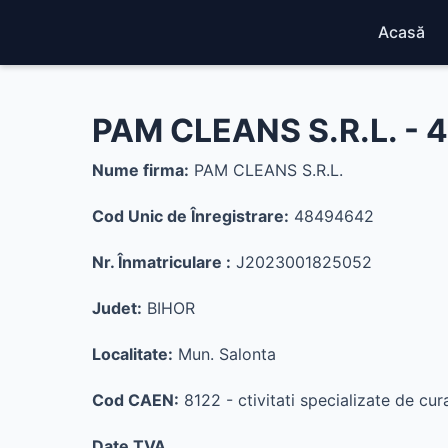
Acasă
PAM CLEANS S.R.L. -
Nume firma:
PAM CLEANS S.R.L.
Cod Unic de Înregistrare:
48494642
Nr. Înmatriculare :
J2023001825052
Judet:
BIHOR
Localitate:
Mun. Salonta
Cod CAEN:
8122 - ctivitati specializate de cura
Date TVA