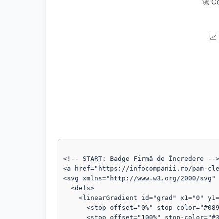
🚀 C
📈
<!-- START: Badge Firmă de Încredere -->
<a href="https://infocompanii.ro/pam-cle
<svg xmlns="http://www.w3.org/2000/svg" 
  <defs>

    <linearGradient id="grad" x1="0" y1="0" x2="1" y2="1">

      <stop offset="0%" stop-color="#089111"/>

      <stop offset="100%" stop-color="#3b82f6"/>
