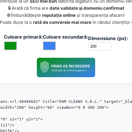
ontribuie la un
SEO mai bun
datorită legăturii cu un domeniu ver
🔒 Arată că firma are
date validate și domeniu confirmat
🌐 Îmbunătățește
reputația online
și transparența afacerii
 Poate duce la o
rată de conversie mai mare
în rândul clienților
Culoare primară:
Culoare secundară:
Dimensiune (px):
FIRMĂ DE ÎNCREDERE
Verificată de InfoCompanii.ro


ans-srl-48494642" title="PAM CLEANS S.R.L." target="_bla
width="200" height="66" viewBox="0 0 300 100">
