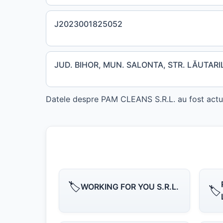
J2023001825052
JUD. BIHOR, MUN. SALONTA, STR. LĂUTARI
Datele despre PAM CLEANS S.R.L. au fost actua
🏷️
WORKING FOR YOU S.R.L.
🏷️