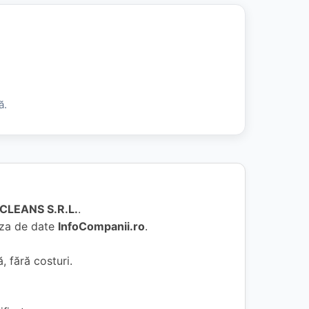
ă.
CLEANS S.R.L.
.
baza de date
InfoCompanii.ro
.
, fără costuri.