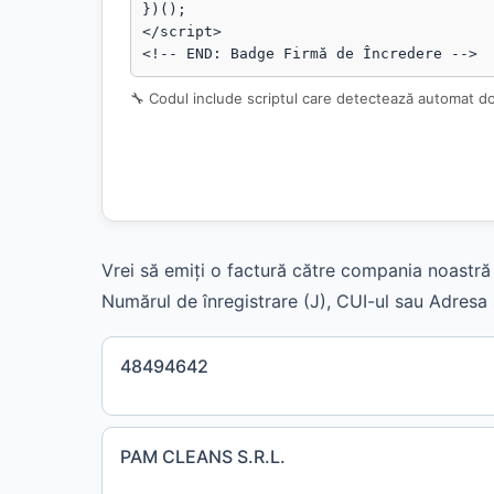
})();

</script>

<!-- END: Badge Firmă de Încredere -->
🔧 Codul include scriptul care detectează automat d
Vrei să emiți o factură către compania noastră 
Numărul de înregistrare (J), CUI-ul sau Adresa s
48494642
PAM CLEANS S.R.L.