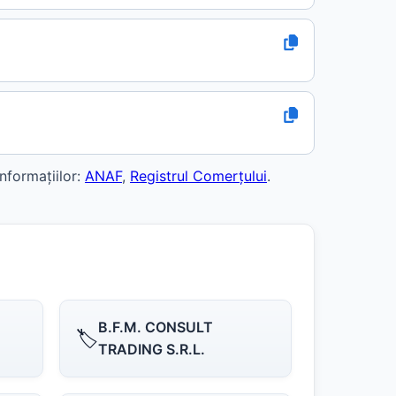
nformațiilor:
ANAF
,
Registrul Comerțului
.
B.F.M. CONSULT
🏷️
TRADING S.R.L.