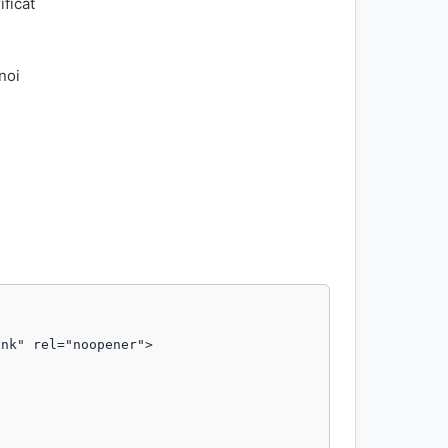
ificat
 noi
nk" rel="noopener">
