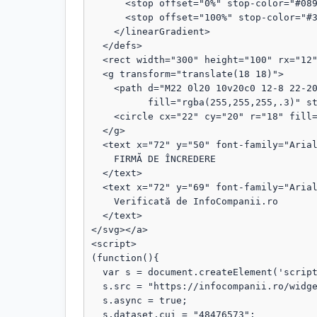
      <stop offset="0%" stop-color="#089111"/>

      <stop offset="100%" stop-color="#3b82f6"/>

    </linearGradient>

  </defs>

  <rect width="300" height="100" rx="12" fill="url(#grad)"/>

  <g transform="translate(18 18)">

    <path d="M22 0l20 10v20c0 12-8 22-20 28C10 52 2 42 2 30V10L22 0z"

          fill="rgba(255,255,255,.3)" stroke="rgba(255,255,255,.8)" stroke-width="1.5"/>

    <circle cx="22" cy="20" r="18" fill="rgba(255,255,255,.1)"/>

  </g>

  <text x="72" y="50" font-family="Arial, sans-serif" font-size="18" fill="#fff" font-weight="bold">

    FIRMĂ DE ÎNCREDERE

  </text>

  <text x="72" y="69" font-family="Arial, sans-serif" font-size="13" fill="#fff" opacity="0.95">

    Verificată de InfoCompanii.ro

  </text>

</svg></a>

<script>

(function(){

  var s = document.createElement('script');

  s.src = "https://infocompanii.ro/widget-ping.js?v=" + Date.now();

  s.async = true;

  s.dataset.cui = "48476573";
