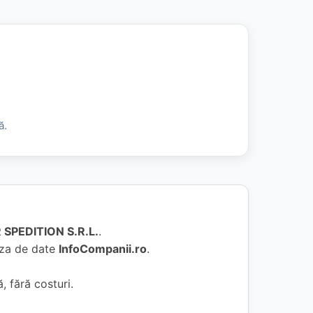
ă.
 SPEDITION S.R.L.
.
baza de date
InfoCompanii.ro
.
, fără costuri.