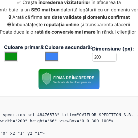
✅ Crește
încrederea vizitatorilor
în afacerea ta
ontribuie la un
SEO mai bun
datorită legăturii cu un domeniu ver
🔒 Arată că firma are
date validate și domeniu confirmat
🌐 Îmbunătățește
reputația online
și transparența afacerii
 Poate duce la o
rată de conversie mai mare
în rândul clienților
Culoare primară:
Culoare secundară:
Dimensiune (px):
FIRMĂ DE ÎNCREDERE
Verificată de InfoCompanii.ro


-spedition-srl-48476573" title="OVIFLOR SPEDITION S.R.L.
width="200" height="66" viewBox="0 0 300 100">
