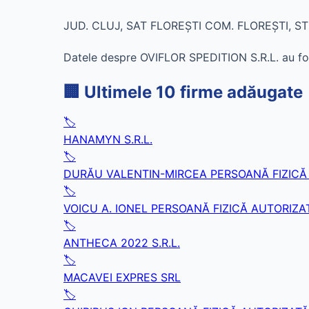
JUD. CLUJ, SAT FLOREŞTI COM. FLOREŞTI, STR
Datele despre OVIFLOR SPEDITION S.R.L. au fost
🏢 Ultimele 10 firme adăugate
🏷️
HANAMYN S.R.L.
🏷️
DURĂU VALENTIN-MIRCEA PERSOANĂ FIZICĂ
🏷️
VOICU A. IONEL PERSOANĂ FIZICĂ AUTORIZA
🏷️
ANTHECA 2022 S.R.L.
🏷️
MACAVEI EXPRES SRL
🏷️