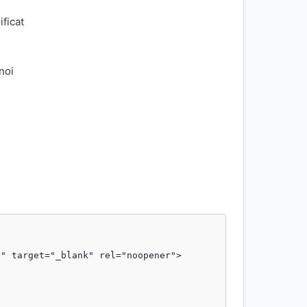
ificat
 noi
" target="_blank" rel="noopener">
