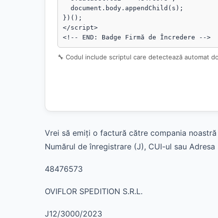
  document.body.appendChild(s);

})();

</script>

<!-- END: Badge Firmă de Încredere -->
🔧 Codul include scriptul care detectează automat d
Vrei să emiți o factură către compania noastră 
Numărul de înregistrare (J), CUI-ul sau Adresa s
48476573
OVIFLOR SPEDITION S.R.L.
J12/3000/2023