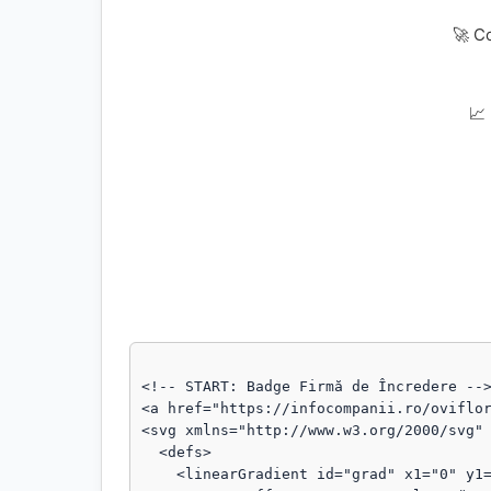
🚀 C
📈
<!-- START: Badge Firmă de Încredere -->
<a href="https://infocompanii.ro/oviflor
<svg xmlns="http://www.w3.org/2000/svg" 
  <defs>

    <linearGradient id="grad" x1="0" y1="0" x2="1" y2="1">
