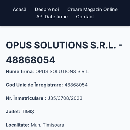
Acasă
Despre noi
Creare Magazin Online
API Date firme
Contact
OPUS SOLUTIONS S.R.L. -
48868054
Nume firma:
OPUS SOLUTIONS S.R.L.
Cod Unic de Înregistrare:
48868054
Nr. Înmatriculare :
J35/3708/2023
Judet:
TIMIŞ
Localitate:
Mun. Timişoara