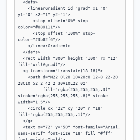
  <defs>

    <linearGradient id="grad" x1="0" 
y1="0" x2="1" y2="1">

      <stop offset="0%" stop-
color="#089111"/>

      <stop offset="100%" stop-
color="#3b82f6"/>

    </linearGradient>

  </defs>

  <rect width="300" height="100" rx="12" 
fill="url(#grad)"/>

  <g transform="translate(18 18)">

    <path d="M22 0l20 10v20c0 12-8 22-20 
28C10 52 2 42 2 30V10L22 0z"

          fill="rgba(255,255,255,.3)" 
stroke="rgba(255,255,255,.8)" stroke-
width="1.5"/>

    <circle cx="22" cy="20" r="18" 
fill="rgba(255,255,255,.1)"/>

  </g>

  <text x="72" y="50" font-family="Arial, 
sans-serif" font-size="18" fill="#fff" 
font-weight="bold">
