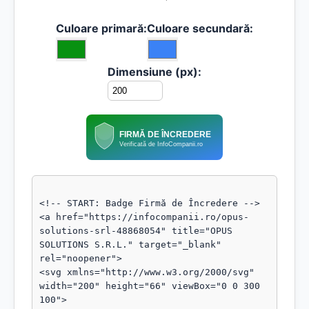
Culoare primară:
Culoare secundară:
Dimensiune (px):
FIRMĂ DE ÎNCREDERE
Verificată de InfoCompanii.ro
<!-- START: Badge Firmă de Încredere -->

<a href="https://infocompanii.ro/opus-
solutions-srl-48868054" title="OPUS 
SOLUTIONS S.R.L." target="_blank" 
rel="noopener">

<svg xmlns="http://www.w3.org/2000/svg" 
width="200" height="66" viewBox="0 0 300 
100">
