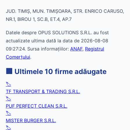
JUD. TIMIŞ, MUN. TIMIŞOARA, STR. ENRICO CARUSO,
NR.1, BIROU 1, SC.B, ET.4, AP.7
Datele despre OPUS SOLUTIONS S.R.L. au fost
actualizate ultima dată la data de 2026-08-08
09:27:24. Sursa informațiilor:
ANAF
,
Registrul
Comerțului
.
🏢 Ultimele 10 firme adăugate
🏷️
TF TRANSPORT & TRADING S.R.L.
🏷️
PUF PERFECT CLEAN S.R.L.
🏷️
MISTER BURGER S.R.L.
🏷️