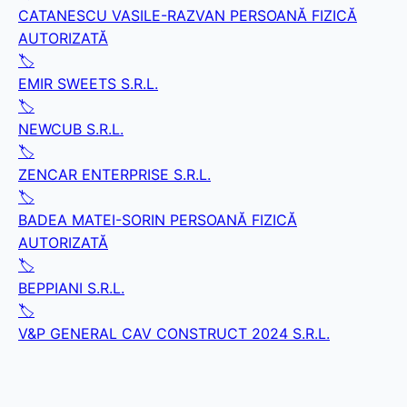
CATANESCU VASILE-RAZVAN PERSOANĂ FIZICĂ
AUTORIZATĂ
🏷️
EMIR SWEETS S.R.L.
🏷️
NEWCUB S.R.L.
🏷️
ZENCAR ENTERPRISE S.R.L.
🏷️
BADEA MATEI-SORIN PERSOANĂ FIZICĂ
AUTORIZATĂ
🏷️
BEPPIANI S.R.L.
🏷️
V&P GENERAL CAV CONSTRUCT 2024 S.R.L.