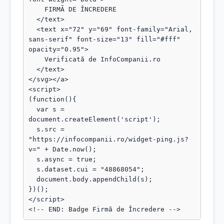
    FIRMĂ DE ÎNCREDERE

  </text>

  <text x="72" y="69" font-family="Arial, 
sans-serif" font-size="13" fill="#fff" 
opacity="0.95">

    Verificată de InfoCompanii.ro

  </text>

</svg></a>

<script>

(function(){

  var s = 
document.createElement('script');

  s.src = 
"https://infocompanii.ro/widget-ping.js?
v=" + Date.now();

  s.async = true;

  s.dataset.cui = "48868054";

  document.body.appendChild(s);

})();

</script>

<!-- END: Badge Firmă de Încredere -->