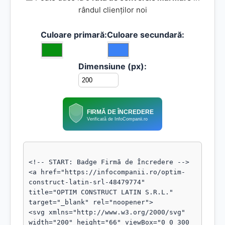
rândul clienților noi
Culoare primară:
Culoare secundară:
Dimensiune (px):
FIRMĂ DE ÎNCREDERE
Verificată de InfoCompanii.ro
<!-- START: Badge Firmă de Încredere -->

<a href="https://infocompanii.ro/optim-
construct-latin-srl-48479774" 
title="OPTIM CONSTRUCT LATIN S.R.L." 
target="_blank" rel="noopener">

<svg xmlns="http://www.w3.org/2000/svg" 
width="200" height="66" viewBox="0 0 300 