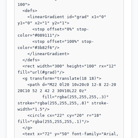
100">

  <defs>

    <linearGradient id="grad" x1="0" 
y1="0" x2="1" y2="1">

      <stop offset="0%" stop-
color="#089111"/>

      <stop offset="100%" stop-
color="#3b82f6"/>

    </linearGradient>

  </defs>

  <rect width="300" height="100" rx="12" 
fill="url(#grad)"/>

  <g transform="translate(18 18)">

    <path d="M22 0l20 10v20c0 12-8 22-20 
28C10 52 2 42 2 30V10L22 0z"

          fill="rgba(255,255,255,.3)" 
stroke="rgba(255,255,255,.8)" stroke-
width="1.5"/>

    <circle cx="22" cy="20" r="18" 
fill="rgba(255,255,255,.1)"/>

  </g>

  <text x="72" y="50" font-family="Arial, 