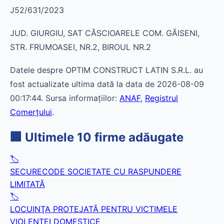
J52/631/2023
JUD. GIURGIU, SAT CĂSCIOARELE COM. GĂISENI,
STR. FRUMOASEI, NR.2, BIROUL NR.2
Datele despre OPTIM CONSTRUCT LATIN S.R.L. au
fost actualizate ultima dată la data de 2026-08-09
00:17:44. Sursa informațiilor:
ANAF
,
Registrul
Comerțului
.
🏢 Ultimele 10 firme adăugate
🏷️
SECURECODE SOCIETATE CU RASPUNDERE
LIMITATĂ
🏷️
LOCUINŢA PROTEJATĂ PENTRU VICTIMELE
VIOLENŢEI DOMESTICE