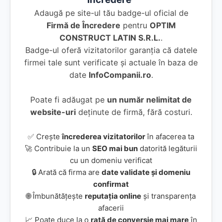
Adaugă pe site-ul tău badge-ul oficial de
Firmă de Încredere
pentru
OPTIM
CONSTRUCT LATIN S.R.L.
.
Badge-ul oferă vizitatorilor garanția că datele
firmei tale sunt verificate și actuale în baza de
date
InfoCompanii.ro
.
Poate fi adăugat pe
un număr nelimitat de
website-uri
deținute de firmă, fără costuri.
✅ Crește
încrederea vizitatorilor
în afacerea ta
🚀 Contribuie la un
SEO mai bun
datorită legăturii
cu un domeniu verificat
🔒 Arată că firma are
date validate și domeniu
confirmat
🌐 Îmbunătățește
reputația online
și transparența
afacerii
📈 Poate duce la o
rată de conversie mai mare
în