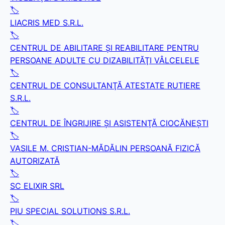
🏷️
LIACRIS MED S.R.L.
🏷️
CENTRUL DE ABILITARE ŞI REABILITARE PENTRU
PERSOANE ADULTE CU DIZABILITĂŢI VÂLCELELE
🏷️
CENTRUL DE CONSULTANŢĂ ATESTATE RUTIERE
S.R.L.
🏷️
CENTRUL DE ÎNGRIJIRE ŞI ASISTENŢĂ CIOCĂNEŞTI
🏷️
VASILE M. CRISTIAN-MĂDĂLIN PERSOANĂ FIZICĂ
AUTORIZATĂ
🏷️
SC ELIXIR SRL
🏷️
PIU SPECIAL SOLUTIONS S.R.L.
🏷️