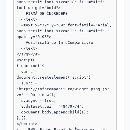
sans-serif" font-size="18" fill="#fff" 
font-weight="bold">

    FIRMĂ DE ÎNCREDERE

  </text>

  <text x="72" y="69" font-family="Arial, 
sans-serif" font-size="13" fill="#fff" 
opacity="0.95">

    Verificată de InfoCompanii.ro

  </text>

</svg></a>

<script>

(function(){

  var s = 
document.createElement('script');

  s.src = 
"https://infocompanii.ro/widget-ping.js?
v=" + Date.now();

  s.async = true;

  s.dataset.cui = "48479774";

  document.body.appendChild(s);

})();

</script>

<!-- END: Badge Firmă de Încredere -->