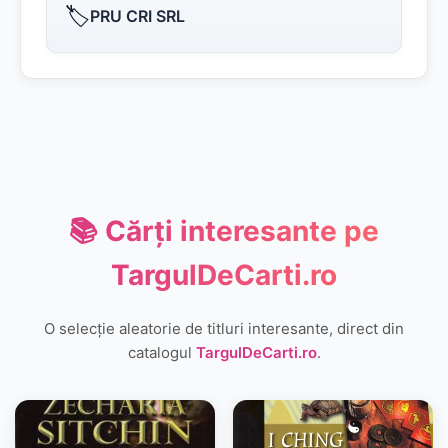
🏷️
PRU CRI SRL
📚 Cărți interesante pe
TargulDeCarti.ro
O selecție aleatorie de titluri interesante, direct din
catalogul
TargulDeCarti.ro
.