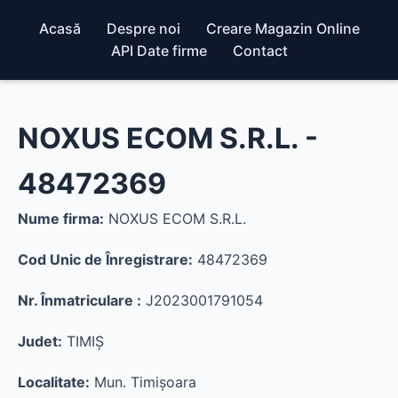
Acasă
Despre noi
Creare Magazin Online
API Date firme
Contact
NOXUS ECOM S.R.L. -
48472369
Nume firma:
NOXUS ECOM S.R.L.
Cod Unic de Înregistrare:
48472369
Nr. Înmatriculare :
J2023001791054
Judet:
TIMIŞ
Localitate:
Mun. Timişoara