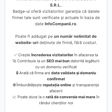
S.R.L.
.
Badge-ul oferă vizitatorilor garanția că datele
firmei tale sunt verificate și actuale în baza de
date
InfoCompanii.ro
.
Poate fi adăugat pe
un număr nelimitat de
website-uri
deținute de firmă, fără costuri.
✅ Crește
încrederea vizitatorilor
în afacerea ta
🚀 Contribuie la un
SEO mai bun
datorită legăturii
cu un domeniu verificat
🔒 Arată că firma are
date validate și domeniu
confirmat
🌐 Îmbunătățește
reputația online
și transparența
afacerii
📈 Poate duce la o
rată de conversie mai mare
în
rândul clienților noi