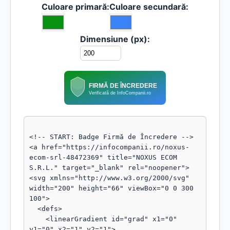
Culoare primară:
Culoare secundară:
Dimensiune (px):
FIRMĂ DE ÎNCREDERE
Verificată de InfoCompanii.ro
<!-- START: Badge Firmă de Încredere -->

<a href="https://infocompanii.ro/noxus-
ecom-srl-48472369" title="NOXUS ECOM 
S.R.L." target="_blank" rel="noopener">

<svg xmlns="http://www.w3.org/2000/svg" 
width="200" height="66" viewBox="0 0 300 
100">

  <defs>

    <linearGradient id="grad" x1="0" 
y1="0" x2="1" y2="1">
