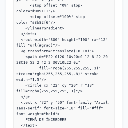
      <stop offset="0%" stop-
color="#089111"/>

      <stop offset="100%" stop-
color="#3b82f6"/>

    </linearGradient>

  </defs>

  <rect width="300" height="100" rx="12" 
fill="url(#grad)"/>

  <g transform="translate(18 18)">

    <path d="M22 0l20 10v20c0 12-8 22-20 
28C10 52 2 42 2 30V10L22 0z"

          fill="rgba(255,255,255,.3)" 
stroke="rgba(255,255,255,.8)" stroke-
width="1.5"/>

    <circle cx="22" cy="20" r="18" 
fill="rgba(255,255,255,.1)"/>

  </g>

  <text x="72" y="50" font-family="Arial, 
sans-serif" font-size="18" fill="#fff" 
font-weight="bold">

    FIRMĂ DE ÎNCREDERE

  </text>
