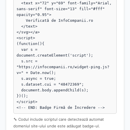
  <text x="72" y="69" font-family="Arial, 
sans-serif" font-size="13" fill="#fff" 
opacity="0.95">

    Verificată de InfoCompanii.ro

  </text>

</svg></a>

<script>

(function(){

  var s = 
document.createElement('script');

  s.src = 
"https://infocompanii.ro/widget-ping.js?
v=" + Date.now();

  s.async = true;

  s.dataset.cui = "48472369";

  document.body.appendChild(s);

})();

</script>

<!-- END: Badge Firmă de Încredere -->
🔧 Codul include scriptul care detectează automat
domeniul site-ului unde este adăugat badge-ul.