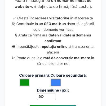
Poate fi adăugat pe
un număr nelimitat de
website-uri
deținute de firmă, fără costuri.
✅ Crește
încrederea vizitatorilor
în afacerea ta
🚀 Contribuie la un
SEO mai bun
datorită legăturii
cu un domeniu verificat
🔒 Arată că firma are
date validate și domeniu
confirmat
🌐 Îmbunătățește
reputația online
și transparența
afacerii
📈 Poate duce la o
rată de conversie mai mare
în
rândul clienților noi
Culoare primară:
Culoare secundară:
Dimensiune (px):