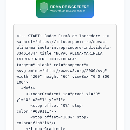
FIRMĂ DE ÎNCREDERE
Verificată de InfoCompanii.ro
<!-- START: Badge Firmă de Încredere -->

<a href="https://infocompanii.ro/novac-
alina-marinela-intreprindere-individuala-
33461434" title="NOVAC ALINA-MARINELA 
ÎNTREPRINDERE INDIVIDUALĂ" 
target="_blank" rel="noopener">

<svg xmlns="http://www.w3.org/2000/svg" 
width="200" height="66" viewBox="0 0 300 
100">

  <defs>

    <linearGradient id="grad" x1="0" 
y1="0" x2="1" y2="1">

      <stop offset="0%" stop-
color="#089111"/>

      <stop offset="100%" stop-
color="#3b82f6"/>

    </linearGradient>
