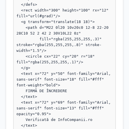
  </defs>

  <rect width="300" height="100" rx="12" 
fill="url(#grad)"/>

  <g transform="translate(18 18)">

    <path d="M22 0l20 10v20c0 12-8 22-20 
28C10 52 2 42 2 30V10L22 0z"

          fill="rgba(255,255,255,.3)" 
stroke="rgba(255,255,255,.8)" stroke-
width="1.5"/>

    <circle cx="22" cy="20" r="18" 
fill="rgba(255,255,255,.1)"/>

  </g>

  <text x="72" y="50" font-family="Arial, 
sans-serif" font-size="18" fill="#fff" 
font-weight="bold">

    FIRMĂ DE ÎNCREDERE

  </text>

  <text x="72" y="69" font-family="Arial, 
sans-serif" font-size="13" fill="#fff" 
opacity="0.95">

    Verificată de InfoCompanii.ro

  </text>
