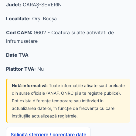
Judet:
CARAŞ-SEVERIN
Localitate:
Orş. Bocşa
Cod CAEN:
9602 - Coafura si alte activitati de
infrumusetare
Date TVA
Platitor TVA:
Nu
Notă informativă:
Toate informațiile afișate sunt preluate
din surse oficiale (ANAF, ONRC și alte registre publice).
Pot exista diferențe temporare sau întârzieri în
actualizarea datelor, în funcție de frecvența cu care
instituțiile actualizează registrele.
Solicită ștergere / corectare date