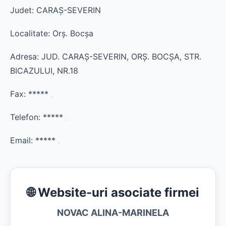
Judet: CARAŞ-SEVERIN
Localitate: Orş. Bocşa
Adresa: JUD. CARAŞ-SEVERIN, ORŞ. BOCŞA, STR.
BICAZULUI, NR.18
Fax:
*****
Telefon:
*****
Email:
*****
🌐 Website-uri asociate firmei
NOVAC ALINA-MARINELA