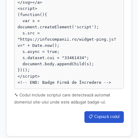
</svg></a>

<script>

(function(){

  var s = 
document.createElement('script');

  s.src = 
"https://infocompanii.ro/widget-ping.js?
v=" + Date.now();

  s.async = true;

  s.dataset.cui = "33461434";

  document.body.appendChild(s);

})();

</script>

<!-- END: Badge Firmă de Încredere -->
🔧 Codul include scriptul care detectează automat
domeniul site-ului unde este adăugat badge-ul.
📋 Copiază codul