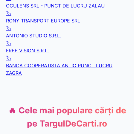
OCULENS SRL - PUNCT DE LUCRU ZALAU
🏷️
RONY TRANSPORT EUROPE SRL
🏷️
ANTONIO STUDIO S.R.L.
🏷️
FREE VISION S.R.L.
🏷️
BANCA COOPERATISTA ANTIC PUNCT LUCRU
ZAGRA
🔥 Cele mai populare cărți de
pe
TargulDeCarti.ro