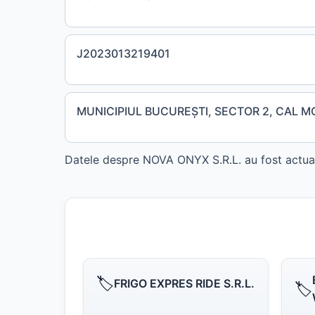
J2023013219401
MUNICIPIUL BUCUREŞTI, SECTOR 2, CAL MOŞI
Datele despre NOVA ONYX S.R.L. au fost actuali
🏷️
FRIGO EXPRES RIDE S.R.L.
🏷️