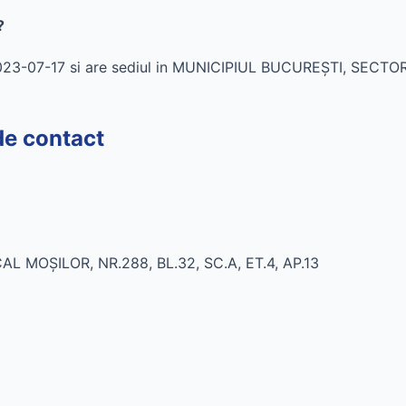
?
023-07-17 si are sediul in MUNICIPIUL BUCUREŞTI, SECTOR
de contact
L MOŞILOR, NR.288, BL.32, SC.A, ET.4, AP.13