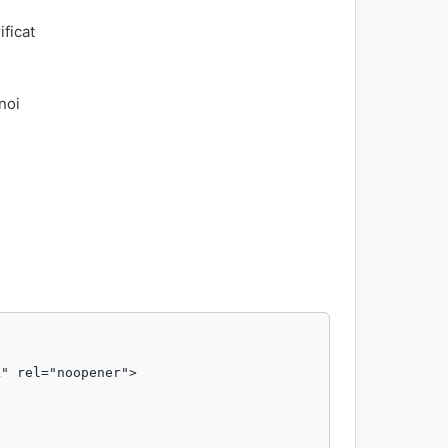
ificat
 noi
" rel="noopener">
