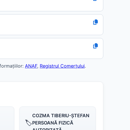
formațiilor:
ANAF
,
Registrul Comerțului
.
COZMA TIBERIU-ŞTEFAN
🏷️
PERSOANĂ FIZICĂ