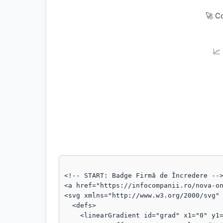
🚀 C
📈
<!-- START: Badge Firmă de Încredere -->
<a href="https://infocompanii.ro/nova-on
<svg xmlns="http://www.w3.org/2000/svg" 
  <defs>

    <linearGradient id="grad" x1="0" y1="0" x2="1" y2="1">
