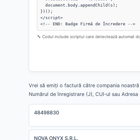
  document.body.appendChild(s);

})();

</script>

<!-- END: Badge Firmă de Încredere -->
🔧 Codul include scriptul care detectează automat d
Vrei să emiți o factură către compania noastră 
Numărul de înregistrare (J), CUI-ul sau Adresa s
48498830
NOVA ONYX S.R.L.