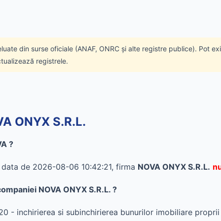
eluate din surse oficiale (ANAF, ONRC și alte registre publice). Pot ex
ctualizează registrele.
OVA ONYX S.R.L.
VA ?
în data de 2026-08-06 10:42:21, firma
NOVA ONYX S.R.L.
nu
al companiei NOVA ONYX S.R.L. ?
- inchirierea si subinchirierea bunurilor imobiliare proprii