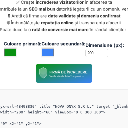
✅ Crește
încrederea vizitatorilor
în afacerea ta
ontribuie la un
SEO mai bun
datorită legăturii cu un domeniu ver
🔒 Arată că firma are
date validate și domeniu confirmat
🌐 Îmbunătățește
reputația online
și transparența afacerii
 Poate duce la o
rată de conversie mai mare
în rândul clienților
Culoare primară:
Culoare secundară:
Dimensiune (px):
FIRMĂ DE ÎNCREDERE
Verificată de InfoCompanii.ro


yx-srl-48498830" title="NOVA ONYX S.R.L." target="_blank
width="200" height="66" viewBox="0 0 300 100">
