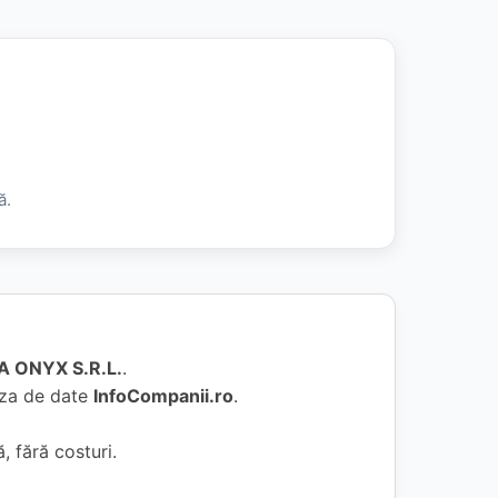
ă.
 ONYX S.R.L.
.
baza de date
InfoCompanii.ro
.
, fără costuri.