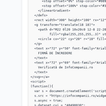
      <stop offset="0%" stop-color="#089111"/>

      <stop offset="100%" stop-color="#3b82f6"/>

    </linearGradient>

  </defs>

  <rect width="300" height="100" rx="12" fill="url(#grad)"/>

  <g transform="translate(18 18)">

    <path d="M22 0l20 10v20c0 12-8 22-20 28C10 52 2 42 2 30V10L22 0z"

          fill="rgba(255,255,255,.3)" stroke="rgba(255,255,255,.8)" stroke-width="1.5"/>

    <circle cx="22" cy="20" r="18" fill="rgba(255,255,255,.1)"/>

  </g>

  <text x="72" y="50" font-family="Arial, sans-serif" font-size="18" fill="#fff" font-weight="bold">

    FIRMĂ DE ÎNCREDERE

  </text>

  <text x="72" y="69" font-family="Arial, sans-serif" font-size="13" fill="#fff" opacity="0.95">

    Verificată de InfoCompanii.ro

  </text>

</svg></a>

<script>

(function(){

  var s = document.createElement('script');

  s.src = "https://infocompanii.ro/widget-ping.js?v=" + Date.now();

  s.async = true;

  s.dataset.cui = "48498830";
