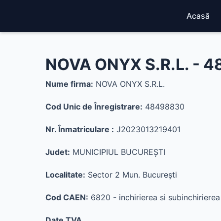
Acasă
NOVA ONYX S.R.L. - 
Nume firma:
NOVA ONYX S.R.L.
Cod Unic de Înregistrare:
48498830
Nr. Înmatriculare :
J2023013219401
Judet:
MUNICIPIUL BUCUREŞTI
Localitate:
Sector 2 Mun. Bucureşti
Cod CAEN:
6820 - inchirierea si subinchirierea 
Date TVA