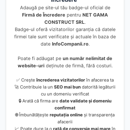
Adaugă pe site-ul tău badge-ul oficial de
Firmă de Încredere
pentru
NET GAMA
CONSTRUCT SRL
.
Badge-ul oferă vizitatorilor garanția că datele
firmei tale sunt verificate și actuale în baza de
date
InfoCompanii.ro
.
Poate fi adăugat pe
un număr nelimitat de
website-uri
deținute de firmă, fără costuri.
✅ Crește
încrederea vizitatorilor
în afacerea ta
🚀 Contribuie la un
SEO mai bun
datorită legăturii
cu un domeniu verificat
🔒 Arată că firma are
date validate și domeniu
confirmat
🌐 Îmbunătățește
reputația online
și transparența
afacerii
📈 Poate duce la o
rată de conversie mai mare
în