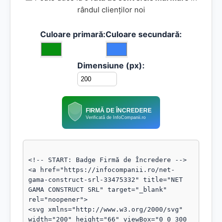
rândul clienților noi
Culoare primară:
Culoare secundară:
Dimensiune (px):
FIRMĂ DE ÎNCREDERE
Verificată de InfoCompanii.ro
<!-- START: Badge Firmă de Încredere -->

<a href="https://infocompanii.ro/net-
gama-construct-srl-33475332" title="NET 
GAMA CONSTRUCT SRL" target="_blank" 
rel="noopener">

<svg xmlns="http://www.w3.org/2000/svg" 
width="200" height="66" viewBox="0 0 300 