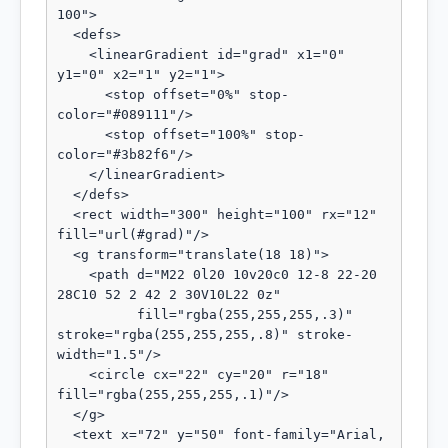
100">

  <defs>

    <linearGradient id="grad" x1="0" 
y1="0" x2="1" y2="1">

      <stop offset="0%" stop-
color="#089111"/>

      <stop offset="100%" stop-
color="#3b82f6"/>

    </linearGradient>

  </defs>

  <rect width="300" height="100" rx="12" 
fill="url(#grad)"/>

  <g transform="translate(18 18)">

    <path d="M22 0l20 10v20c0 12-8 22-20 
28C10 52 2 42 2 30V10L22 0z"

          fill="rgba(255,255,255,.3)" 
stroke="rgba(255,255,255,.8)" stroke-
width="1.5"/>

    <circle cx="22" cy="20" r="18" 
fill="rgba(255,255,255,.1)"/>

  </g>

  <text x="72" y="50" font-family="Arial, 