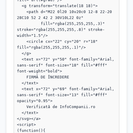
  <g transform="translate(18 18)">

    <path d="M22 0l20 10v20c0 12-8 22-20 
28C10 52 2 42 2 30V10L22 0z"

          fill="rgba(255,255,255,.3)" 
stroke="rgba(255,255,255,.8)" stroke-
width="1.5"/>

    <circle cx="22" cy="20" r="18" 
fill="rgba(255,255,255,.1)"/>

  </g>

  <text x="72" y="50" font-family="Arial, 
sans-serif" font-size="18" fill="#fff" 
font-weight="bold">

    FIRMĂ DE ÎNCREDERE

  </text>

  <text x="72" y="69" font-family="Arial, 
sans-serif" font-size="13" fill="#fff" 
opacity="0.95">

    Verificată de InfoCompanii.ro

  </text>

</svg></a>

<script>

(function(){
