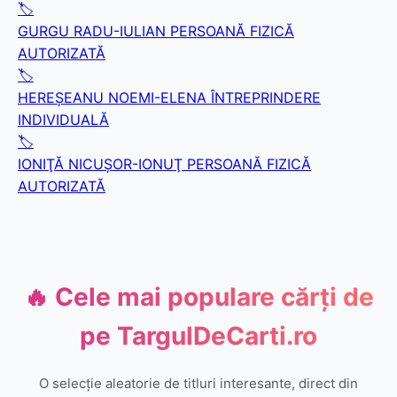
🏷️
GURGU RADU-IULIAN PERSOANĂ FIZICĂ
AUTORIZATĂ
🏷️
HEREŞEANU NOEMI-ELENA ÎNTREPRINDERE
INDIVIDUALĂ
🏷️
IONIŢĂ NICUŞOR-IONUŢ PERSOANĂ FIZICĂ
AUTORIZATĂ
🔥 Cele mai populare cărți de
pe
TargulDeCarti.ro
O selecție aleatorie de titluri interesante, direct din