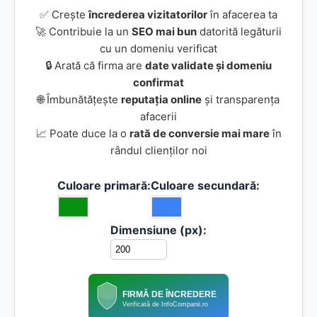
✅ Crește
încrederea vizitatorilor
în afacerea ta
🚀 Contribuie la un
SEO mai bun
datorită legăturii
cu un domeniu verificat
🔒 Arată că firma are
date validate și domeniu
confirmat
🌐 Îmbunătățește
reputația online
și transparența
afacerii
📈 Poate duce la o
rată de conversie mai mare
în
rândul clienților noi
Culoare primară:
Culoare secundară:
Dimensiune (px):
FIRMĂ DE ÎNCREDERE
Verificată de InfoCompanii.ro