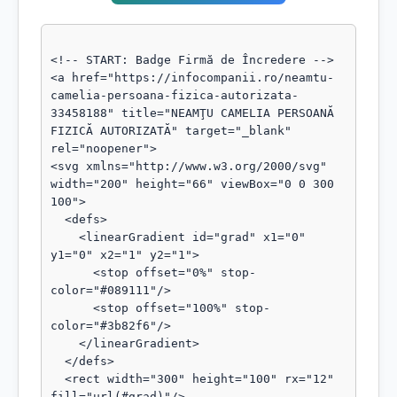
<!-- START: Badge Firmă de Încredere -->

<a href="https://infocompanii.ro/neamtu-
camelia-persoana-fizica-autorizata-
33458188" title="NEAMŢU CAMELIA PERSOANĂ 
FIZICĂ AUTORIZATĂ" target="_blank" 
rel="noopener">

<svg xmlns="http://www.w3.org/2000/svg" 
width="200" height="66" viewBox="0 0 300 
100">

  <defs>

    <linearGradient id="grad" x1="0" 
y1="0" x2="1" y2="1">

      <stop offset="0%" stop-
color="#089111"/>

      <stop offset="100%" stop-
color="#3b82f6"/>

    </linearGradient>

  </defs>

  <rect width="300" height="100" rx="12" 
fill="url(#grad)"/>
