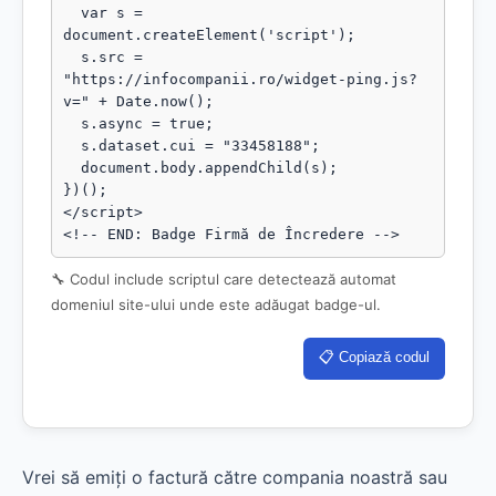
  var s = 
document.createElement('script');

  s.src = 
"https://infocompanii.ro/widget-ping.js?
v=" + Date.now();

  s.async = true;

  s.dataset.cui = "33458188";

  document.body.appendChild(s);

})();

</script>

<!-- END: Badge Firmă de Încredere -->
🔧 Codul include scriptul care detectează automat
domeniul site-ului unde este adăugat badge-ul.
📋 Copiază codul
Vrei să emiți o factură către compania noastră sau