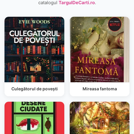
catalogul
TargulDeCarti.ro
.
Culegătorul de povești
Mireasa fantoma