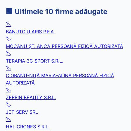
🏢 Ultimele 10 firme adăugate
🏷️
BANUTOIU ARIS P.F.A.
🏷️
MOCANU ŞT. ANCA PERSOANĂ FIZICĂ AUTORIZATĂ
🏷️
TERAPIA 3C SPORT S.R.L.
🏷️
CIOBANU-NIŢĂ MARIA-ALINA PERSOANĂ FIZICĂ
AUTORIZATĂ
🏷️
ZERRIN BEAUTY S.R.L.
🏷️
JET-SERV SRL
🏷️
HAL CRONES S.R.L.