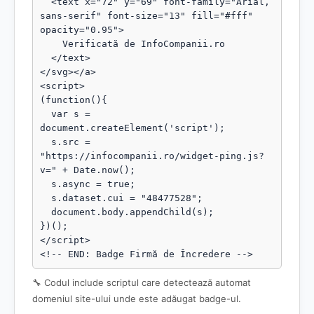
  <text x="72" y="69" font-family="Arial, 
sans-serif" font-size="13" fill="#fff" 
opacity="0.95">

    Verificată de InfoCompanii.ro

  </text>

</svg></a>

<script>

(function(){

  var s = 
document.createElement('script');

  s.src = 
"https://infocompanii.ro/widget-ping.js?
v=" + Date.now();

  s.async = true;

  s.dataset.cui = "48477528";

  document.body.appendChild(s);

})();

</script>

<!-- END: Badge Firmă de Încredere -->
🔧 Codul include scriptul care detectează automat
domeniul site-ului unde este adăugat badge-ul.