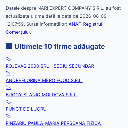
Datele despre NARI EXPERT COMPANY S.R.L. au fost
actualizate ultima dată la data de 2026-08-09
12:07:59. Sursa informațiilor:
ANAF
,
Registrul
Comerțului
.
🏢 Ultimele 10 firme adăugate
🏷️
ROJEVAS 2000 SRL - SEDIU SECUNDAR
🏷️
ANDREFLORINA MERO FOOD S.R.L.
🏷️
BUGGY SLANIC MOLDOVA S.R.L.
🏷️
PUNCT DE LUCRU
🏷️
PÎNZARIU PAULA-MARIA PERSOANĂ FIZICĂ