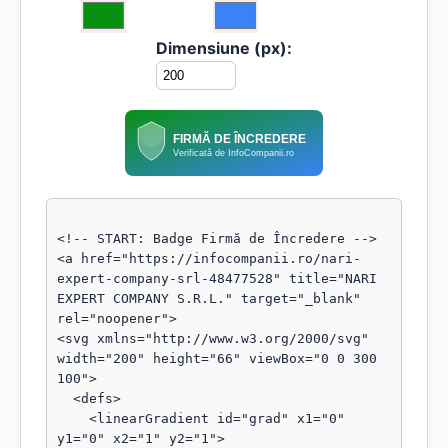
Dimensiune (px):
FIRMĂ DE ÎNCREDERE
Verificată de InfoCompanii.ro
<!-- START: Badge Firmă de Încredere -->

<a href="https://infocompanii.ro/nari-
expert-company-srl-48477528" title="NARI 
EXPERT COMPANY S.R.L." target="_blank" 
rel="noopener">

<svg xmlns="http://www.w3.org/2000/svg" 
width="200" height="66" viewBox="0 0 300 
100">

  <defs>

    <linearGradient id="grad" x1="0" 
y1="0" x2="1" y2="1">
