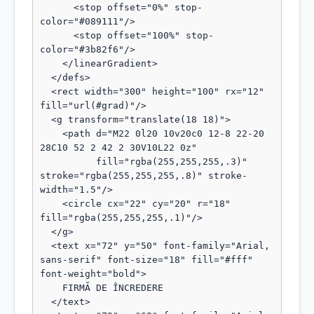
      <stop offset="0%" stop-
color="#089111"/>

      <stop offset="100%" stop-
color="#3b82f6"/>

    </linearGradient>

  </defs>

  <rect width="300" height="100" rx="12" 
fill="url(#grad)"/>

  <g transform="translate(18 18)">

    <path d="M22 0l20 10v20c0 12-8 22-20 
28C10 52 2 42 2 30V10L22 0z"

          fill="rgba(255,255,255,.3)" 
stroke="rgba(255,255,255,.8)" stroke-
width="1.5"/>

    <circle cx="22" cy="20" r="18" 
fill="rgba(255,255,255,.1)"/>

  </g>

  <text x="72" y="50" font-family="Arial, 
sans-serif" font-size="18" fill="#fff" 
font-weight="bold">

    FIRMĂ DE ÎNCREDERE

  </text>
