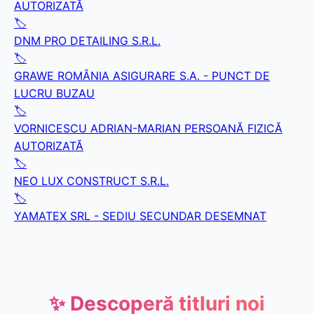
AUTORIZATĂ
🏷️
DNM PRO DETAILING S.R.L.
🏷️
GRAWE ROMÂNIA ASIGURARE S.A. - PUNCT DE
LUCRU BUZAU
🏷️
VORNICESCU ADRIAN-MARIAN PERSOANĂ FIZICĂ
AUTORIZATĂ
🏷️
NEO LUX CONSTRUCT S.R.L.
🏷️
YAMATEX SRL - SEDIU SECUNDAR DESEMNAT
✨ Descoperă titluri noi