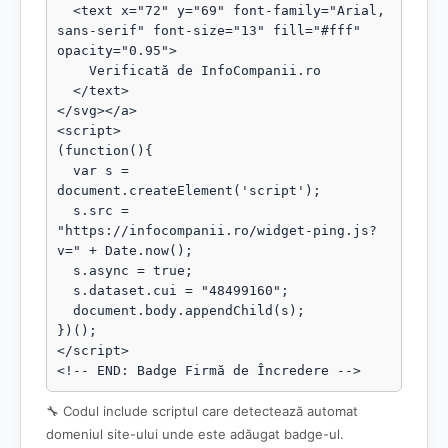
  <text x="72" y="69" font-family="Arial, 
sans-serif" font-size="13" fill="#fff" 
opacity="0.95">

    Verificată de InfoCompanii.ro

  </text>

</svg></a>

<script>

(function(){

  var s = 
document.createElement('script');

  s.src = 
"https://infocompanii.ro/widget-ping.js?
v=" + Date.now();

  s.async = true;

  s.dataset.cui = "48499160";

  document.body.appendChild(s);

})();

</script>

<!-- END: Badge Firmă de Încredere -->
🔧 Codul include scriptul care detectează automat
domeniul site-ului unde este adăugat badge-ul.