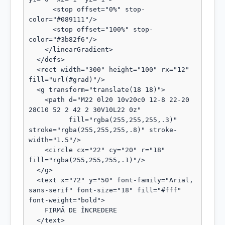
      <stop offset="0%" stop-
color="#089111"/>

      <stop offset="100%" stop-
color="#3b82f6"/>

    </linearGradient>

  </defs>

  <rect width="300" height="100" rx="12" 
fill="url(#grad)"/>

  <g transform="translate(18 18)">

    <path d="M22 0l20 10v20c0 12-8 22-20 
28C10 52 2 42 2 30V10L22 0z"

          fill="rgba(255,255,255,.3)" 
stroke="rgba(255,255,255,.8)" stroke-
width="1.5"/>

    <circle cx="22" cy="20" r="18" 
fill="rgba(255,255,255,.1)"/>

  </g>

  <text x="72" y="50" font-family="Arial, 
sans-serif" font-size="18" fill="#fff" 
font-weight="bold">

    FIRMĂ DE ÎNCREDERE

  </text>
