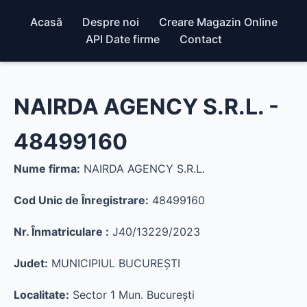
Acasă
Despre noi
Creare Magazin Online
API Date firme
Contact
NAIRDA AGENCY S.R.L. -
48499160
Nume firma:
NAIRDA AGENCY S.R.L.
Cod Unic de Înregistrare:
48499160
Nr. Înmatriculare :
J40/13229/2023
Judet:
MUNICIPIUL BUCUREŞTI
Localitate:
Sector 1 Mun. Bucureşti