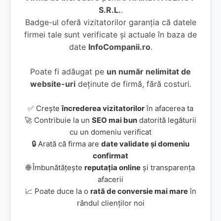
S.R.L.
.
Badge-ul oferă vizitatorilor garanția că datele
firmei tale sunt verificate și actuale în baza de
date
InfoCompanii.ro
.
Poate fi adăugat pe
un număr nelimitat de
website-uri
deținute de firmă, fără costuri.
✅ Crește
încrederea vizitatorilor
în afacerea ta
🚀 Contribuie la un
SEO mai bun
datorită legăturii
cu un domeniu verificat
🔒 Arată că firma are
date validate și domeniu
confirmat
🌐 Îmbunătățește
reputația online
și transparența
afacerii
📈 Poate duce la o
rată de conversie mai mare
în
rândul clienților noi