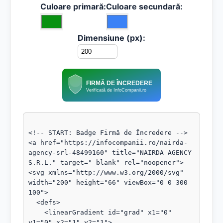
Culoare primară:
Culoare secundară:
Dimensiune (px):
FIRMĂ DE ÎNCREDERE
Verificată de InfoCompanii.ro
<!-- START: Badge Firmă de Încredere -->

<a href="https://infocompanii.ro/nairda-
agency-srl-48499160" title="NAIRDA AGENCY 
S.R.L." target="_blank" rel="noopener">

<svg xmlns="http://www.w3.org/2000/svg" 
width="200" height="66" viewBox="0 0 300 
100">

  <defs>

    <linearGradient id="grad" x1="0" 
y1="0" x2="1" y2="1">
