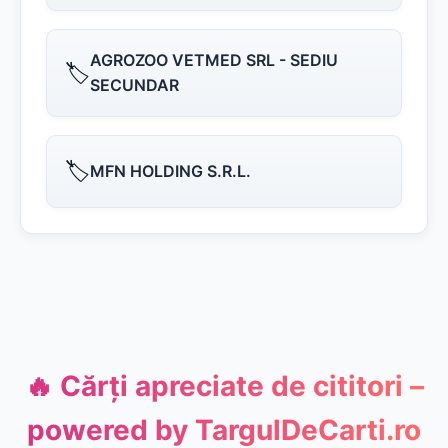
AGROZOO VETMED SRL - SEDIU
🏷️
SECUNDAR
🏷️
MFN HOLDING S.R.L.
🔥 Cărți apreciate de cititori –
powered by
TargulDeCarti.ro