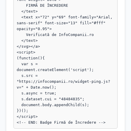
    FIRMĂ DE ÎNCREDERE

  </text>

  <text x="72" y="69" font-family="Arial, 
sans-serif" font-size="13" fill="#fff" 
opacity="0.95">

    Verificată de InfoCompanii.ro

  </text>

</svg></a>

<script>

(function(){

  var s = 
document.createElement('script');

  s.src = 
"https://infocompanii.ro/widget-ping.js?
v=" + Date.now();

  s.async = true;

  s.dataset.cui = "48484835";

  document.body.appendChild(s);

})();

</script>

<!-- END: Badge Firmă de Încredere -->