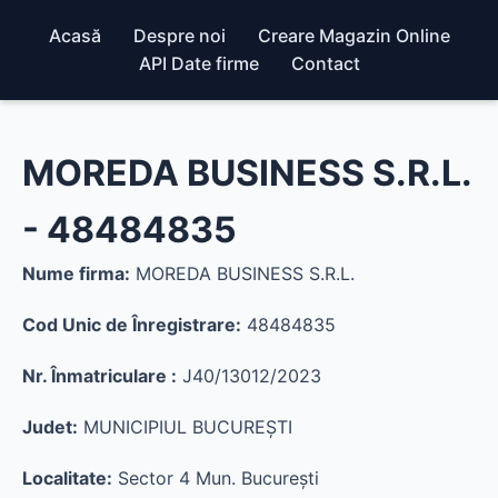
Acasă
Despre noi
Creare Magazin Online
API Date firme
Contact
MOREDA BUSINESS S.R.L.
- 48484835
Nume firma:
MOREDA BUSINESS S.R.L.
Cod Unic de Înregistrare:
48484835
Nr. Înmatriculare :
J40/13012/2023
Judet:
MUNICIPIUL BUCUREŞTI
Localitate:
Sector 4 Mun. Bucureşti