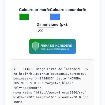
Culoare primară:
Culoare secundară:
Dimensiune (px):
FIRMĂ DE ÎNCREDERE
Verificată de InfoCompanii.ro
<!-- START: Badge Firmă de Încredere -->

<a href="https://infocompanii.ro/moreda-
business-srl-48484835" title="MOREDA 
BUSINESS S.R.L." target="_blank" 
rel="noopener">

<svg xmlns="http://www.w3.org/2000/svg" 
width="200" height="66" viewBox="0 0 300 
100">
