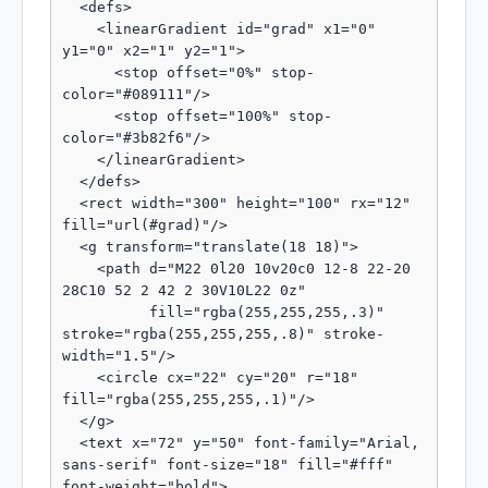
  <defs>

    <linearGradient id="grad" x1="0" 
y1="0" x2="1" y2="1">

      <stop offset="0%" stop-
color="#089111"/>

      <stop offset="100%" stop-
color="#3b82f6"/>

    </linearGradient>

  </defs>

  <rect width="300" height="100" rx="12" 
fill="url(#grad)"/>

  <g transform="translate(18 18)">

    <path d="M22 0l20 10v20c0 12-8 22-20 
28C10 52 2 42 2 30V10L22 0z"

          fill="rgba(255,255,255,.3)" 
stroke="rgba(255,255,255,.8)" stroke-
width="1.5"/>

    <circle cx="22" cy="20" r="18" 
fill="rgba(255,255,255,.1)"/>

  </g>

  <text x="72" y="50" font-family="Arial, 
sans-serif" font-size="18" fill="#fff" 
font-weight="bold">
