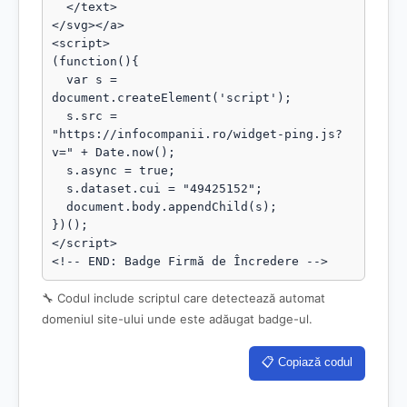
  </text>

</svg></a>

<script>

(function(){

  var s = 
document.createElement('script');

  s.src = 
"https://infocompanii.ro/widget-ping.js?
v=" + Date.now();

  s.async = true;

  s.dataset.cui = "49425152";

  document.body.appendChild(s);

})();

</script>

<!-- END: Badge Firmă de Încredere -->
🔧 Codul include scriptul care detectează automat
domeniul site-ului unde este adăugat badge-ul.
📋 Copiază codul