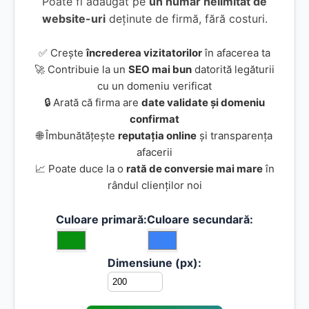
Poate fi adăugat pe
un număr nelimitat de
website-uri
deținute de firmă, fără costuri.
✅ Crește
încrederea vizitatorilor
în afacerea ta
🚀 Contribuie la un
SEO mai bun
datorită legăturii
cu un domeniu verificat
🔒 Arată că firma are
date validate și domeniu
confirmat
🌐 Îmbunătățește
reputația online
și transparența
afacerii
📈 Poate duce la o
rată de conversie mai mare
în
rândul clienților noi
Culoare primară:
Culoare secundară:
Dimensiune (px):