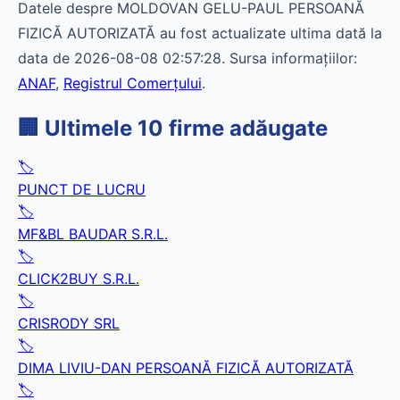
Datele despre MOLDOVAN GELU-PAUL PERSOANĂ
FIZICĂ AUTORIZATĂ au fost actualizate ultima dată la
data de 2026-08-08 02:57:28. Sursa informațiilor:
ANAF
,
Registrul Comerțului
.
🏢 Ultimele 10 firme adăugate
🏷️
PUNCT DE LUCRU
🏷️
MF&BL BAUDAR S.R.L.
🏷️
CLICK2BUY S.R.L.
🏷️
CRISRODY SRL
🏷️
DIMA LIVIU-DAN PERSOANĂ FIZICĂ AUTORIZATĂ
🏷️