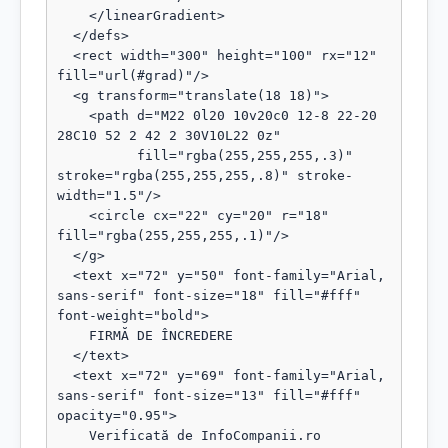
    </linearGradient>

  </defs>

  <rect width="300" height="100" rx="12" 
fill="url(#grad)"/>

  <g transform="translate(18 18)">

    <path d="M22 0l20 10v20c0 12-8 22-20 
28C10 52 2 42 2 30V10L22 0z"

          fill="rgba(255,255,255,.3)" 
stroke="rgba(255,255,255,.8)" stroke-
width="1.5"/>

    <circle cx="22" cy="20" r="18" 
fill="rgba(255,255,255,.1)"/>

  </g>

  <text x="72" y="50" font-family="Arial, 
sans-serif" font-size="18" fill="#fff" 
font-weight="bold">

    FIRMĂ DE ÎNCREDERE

  </text>

  <text x="72" y="69" font-family="Arial, 
sans-serif" font-size="13" fill="#fff" 
opacity="0.95">

    Verificată de InfoCompanii.ro
