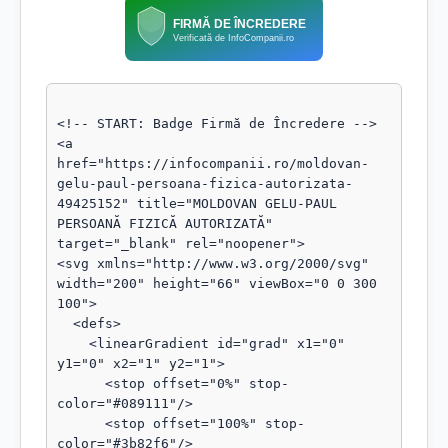
FIRMĂ DE ÎNCREDERE
Verificată de InfoCompanii.ro
<!-- START: Badge Firmă de Încredere -->

<a 
href="https://infocompanii.ro/moldovan-
gelu-paul-persoana-fizica-autorizata-
49425152" title="MOLDOVAN GELU-PAUL 
PERSOANĂ FIZICĂ AUTORIZATĂ" 
target="_blank" rel="noopener">

<svg xmlns="http://www.w3.org/2000/svg" 
width="200" height="66" viewBox="0 0 300 
100">

  <defs>

    <linearGradient id="grad" x1="0" 
y1="0" x2="1" y2="1">

      <stop offset="0%" stop-
color="#089111"/>

      <stop offset="100%" stop-
color="#3b82f6"/>
