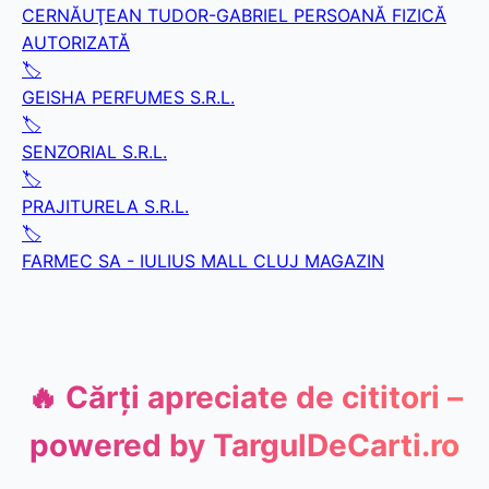
CERNĂUŢEAN TUDOR-GABRIEL PERSOANĂ FIZICĂ
AUTORIZATĂ
🏷️
GEISHA PERFUMES S.R.L.
🏷️
SENZORIAL S.R.L.
🏷️
PRAJITURELA S.R.L.
🏷️
FARMEC SA - IULIUS MALL CLUJ MAGAZIN
🔥 Cărți apreciate de cititori –
powered by
TargulDeCarti.ro