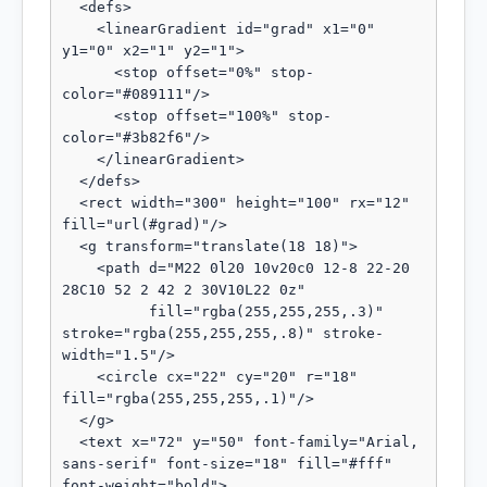
  <defs>

    <linearGradient id="grad" x1="0" 
y1="0" x2="1" y2="1">

      <stop offset="0%" stop-
color="#089111"/>

      <stop offset="100%" stop-
color="#3b82f6"/>

    </linearGradient>

  </defs>

  <rect width="300" height="100" rx="12" 
fill="url(#grad)"/>

  <g transform="translate(18 18)">

    <path d="M22 0l20 10v20c0 12-8 22-20 
28C10 52 2 42 2 30V10L22 0z"

          fill="rgba(255,255,255,.3)" 
stroke="rgba(255,255,255,.8)" stroke-
width="1.5"/>

    <circle cx="22" cy="20" r="18" 
fill="rgba(255,255,255,.1)"/>

  </g>

  <text x="72" y="50" font-family="Arial, 
sans-serif" font-size="18" fill="#fff" 
font-weight="bold">
