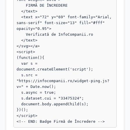
    FIRMĂ DE ÎNCREDERE

  </text>

  <text x="72" y="69" font-family="Arial, 
sans-serif" font-size="13" fill="#fff" 
opacity="0.95">

    Verificată de InfoCompanii.ro

  </text>

</svg></a>

<script>

(function(){

  var s = 
document.createElement('script');

  s.src = 
"https://infocompanii.ro/widget-ping.js?
v=" + Date.now();

  s.async = true;

  s.dataset.cui = "33475324";

  document.body.appendChild(s);

})();

</script>

<!-- END: Badge Firmă de Încredere -->