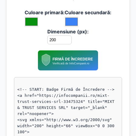
Culoare primară:
Culoare secundară:
Dimensiune (px):
FIRMĂ DE ÎNCREDERE
Verificată de InfoCompanii.ro
<!-- START: Badge Firmă de Încredere -->

<a href="https://infocompanii.ro/mixt-
trust-services-srl-33475324" title="MIXT 
& TRUST SERVICES SRL" target="_blank" 
rel="noopener">

<svg xmlns="http://www.w3.org/2000/svg" 
width="200" height="66" viewBox="0 0 300 
100">
