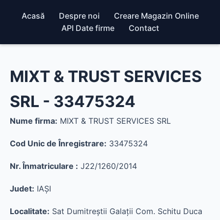
Acasă
Despre noi
Creare Magazin Online
API Date firme
Contact
MIXT & TRUST SERVICES
SRL - 33475324
Nume firma:
MIXT & TRUST SERVICES SRL
Cod Unic de Înregistrare:
33475324
Nr. Înmatriculare :
J22/1260/2014
Judet:
IAŞI
Localitate:
Sat Dumitreştii Galaţii Com. Schitu Duca