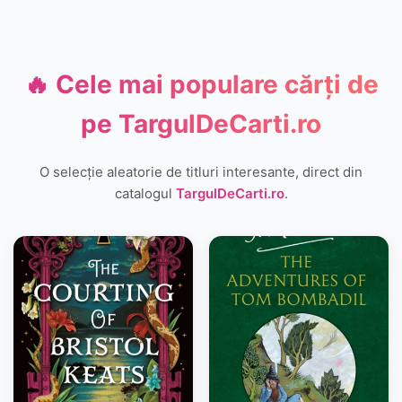
🔥 Cele mai populare cărți de
pe
TargulDeCarti.ro
O selecție aleatorie de titluri interesante, direct din
catalogul
TargulDeCarti.ro
.