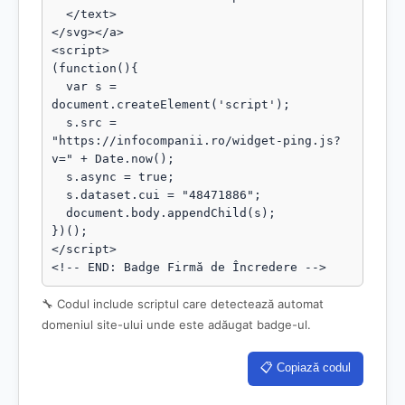
  </text>

</svg></a>

<script>

(function(){

  var s = 
document.createElement('script');

  s.src = 
"https://infocompanii.ro/widget-ping.js?
v=" + Date.now();

  s.async = true;

  s.dataset.cui = "48471886";

  document.body.appendChild(s);

})();

</script>

<!-- END: Badge Firmă de Încredere -->
🔧 Codul include scriptul care detectează automat
domeniul site-ului unde este adăugat badge-ul.
📋 Copiază codul