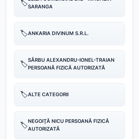
🏷️
SARANGA
🏷️
ANKARIA DIVINUM S.R.L.
SÂRBU ALEXANDRU-IONEL-TRAIAN
🏷️
PERSOANĂ FIZICĂ AUTORIZATĂ
🏷️
ALTE CATEGORII
NEGOIŢĂ NICU PERSOANĂ FIZICĂ
🏷️
AUTORIZATĂ