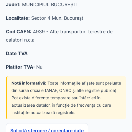
Judet:
MUNICIPIUL BUCUREŞTI
Localitate:
Sector 4 Mun. Bucureşti
Cod CAEN:
4939 - Alte transporturi terestre de
calatori n.c.a
Date TVA
Platitor TVA:
Nu
Notă informativă:
Toate informațiile afișate sunt preluate
din surse oficiale (ANAF, ONRC și alte registre publice).
Pot exista diferențe temporare sau întârzieri în
actualizarea datelor, în funcție de frecvența cu care
instituțiile actualizează registrele.
Solicită ștergere / corectare date