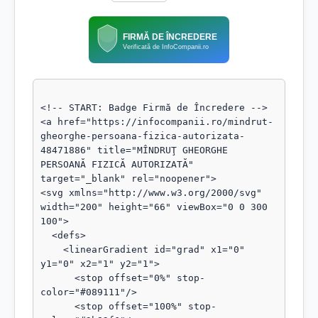
FIRMĂ DE ÎNCREDERE
Verificată de InfoCompanii.ro
<!-- START: Badge Firmă de Încredere -->

<a href="https://infocompanii.ro/mindrut-
gheorghe-persoana-fizica-autorizata-
48471886" title="MÎNDRUŢ GHEORGHE 
PERSOANĂ FIZICĂ AUTORIZATĂ" 
target="_blank" rel="noopener">

<svg xmlns="http://www.w3.org/2000/svg" 
width="200" height="66" viewBox="0 0 300 
100">

  <defs>

    <linearGradient id="grad" x1="0" 
y1="0" x2="1" y2="1">

      <stop offset="0%" stop-
color="#089111"/>

      <stop offset="100%" stop-