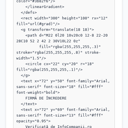
color="#3b82f6"/>

    </linearGradient>

  </defs>

  <rect width="300" height="100" rx="12" 
fill="url(#grad)"/>

  <g transform="translate(18 18)">

    <path d="M22 0l20 10v20c0 12-8 22-20 
28C10 52 2 42 2 30V10L22 0z"

          fill="rgba(255,255,255,.3)" 
stroke="rgba(255,255,255,.8)" stroke-
width="1.5"/>

    <circle cx="22" cy="20" r="18" 
fill="rgba(255,255,255,.1)"/>

  </g>

  <text x="72" y="50" font-family="Arial, 
sans-serif" font-size="18" fill="#fff" 
font-weight="bold">

    FIRMĂ DE ÎNCREDERE

  </text>

  <text x="72" y="69" font-family="Arial, 
sans-serif" font-size="13" fill="#fff" 
opacity="0.95">

    Verificată de InfoCompanii.ro
