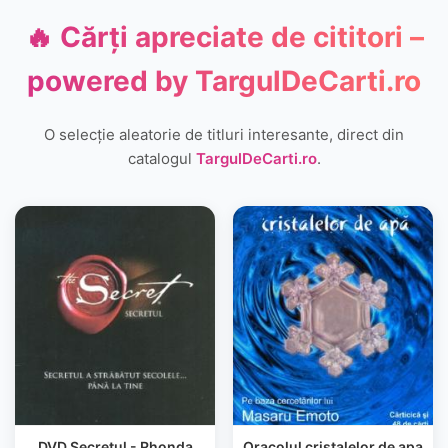
🔥 Cărți apreciate de cititori –
powered by
TargulDeCarti.ro
O selecție aleatorie de titluri interesante, direct din
catalogul
TargulDeCarti.ro
.
DVD Secretul - Rhonda
Oracolul cristalelor de apa