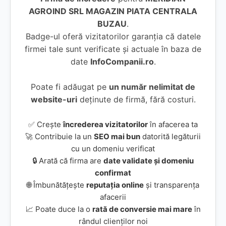
AGROIND SRL MAGAZIN PIATA CENTRALA
BUZAU
.
Badge-ul oferă vizitatorilor garanția că datele
firmei tale sunt verificate și actuale în baza de
date
InfoCompanii.ro
.
Poate fi adăugat pe
un număr nelimitat de
website-uri
deținute de firmă, fără costuri.
✅ Crește
încrederea vizitatorilor
în afacerea ta
🚀 Contribuie la un
SEO mai bun
datorită legăturii
cu un domeniu verificat
🔒 Arată că firma are
date validate și domeniu
confirmat
🌐 Îmbunătățește
reputația online
și transparența
afacerii
📈 Poate duce la o
rată de conversie mai mare
în
rândul clienților noi