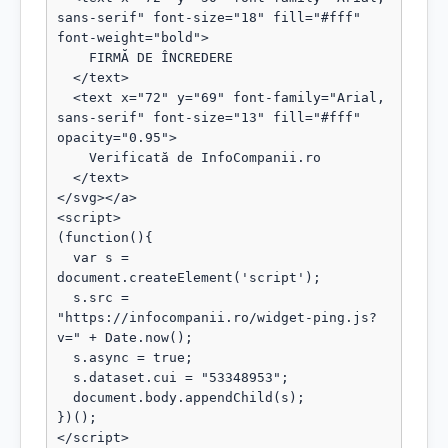
sans-serif" font-size="18" fill="#fff" 
font-weight="bold">

    FIRMĂ DE ÎNCREDERE

  </text>

  <text x="72" y="69" font-family="Arial, 
sans-serif" font-size="13" fill="#fff" 
opacity="0.95">

    Verificată de InfoCompanii.ro

  </text>

</svg></a>

<script>

(function(){

  var s = 
document.createElement('script');

  s.src = 
"https://infocompanii.ro/widget-ping.js?
v=" + Date.now();

  s.async = true;

  s.dataset.cui = "53348953";

  document.body.appendChild(s);

})();

</script>
