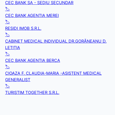
CEC BANK SA - SEDIU SECUNDAR
🏷️
CEC BANK AGENTIA MEREI
🏷️
RESIDI IMOB S.R.L.
🏷️
CABINET MEDICAL INDIVIDUAL DR.GORĂNEANU D.
LETIŢIA
🏷️
CEC BANK AGENTIA BERCA
🏷️
CIOAZA F. CLAUDIA-MARIA -ASISTENT MEDICAL
GENERALIST
🏷️
TURISTIM TOGETHER S.R.L.