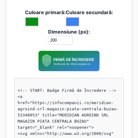
Culoare primară:
Culoare secundară:
Dimensiune (px):
FIRMĂ DE ÎNCREDERE
Verificată de InfoCompanii.ro
<!-- START: Badge Firmă de Încredere -->

<a 
href="https://infocompanii.ro/meridian-
agroind-srl-magazin-piata-centrala-buzau-
53348953" title="MERIDIAN AGROIND SRL 
MAGAZIN PIATA CENTRALA BUZAU" 
target="_blank" rel="noopener">

<svg xmlns="http://www.w3.org/2000/svg" 