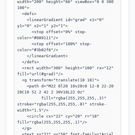
width="200" height="66" viewBox="0 0 300 
100">

  <defs>

    <linearGradient id="grad" x1="0" 
y1="0" x2="1" y2="1">

      <stop offset="0%" stop-
color="#089111"/>

      <stop offset="100%" stop-
color="#3b82f6"/>

    </linearGradient>

  </defs>

  <rect width="300" height="100" rx="12" 
fill="url(#grad)"/>

  <g transform="translate(18 18)">

    <path d="M22 0l20 10v20c0 12-8 22-20 
28C10 52 2 42 2 30V10L22 0z"

          fill="rgba(255,255,255,.3)" 
stroke="rgba(255,255,255,.8)" stroke-
width="1.5"/>

    <circle cx="22" cy="20" r="18" 
fill="rgba(255,255,255,.1)"/>

  </g>

  <text x="72" y="50" font-family="Arial, 