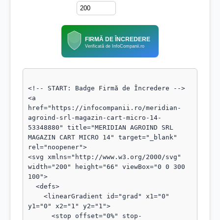
FIRMĂ DE ÎNCREDERE
Verificată de InfoCompanii.ro
<!-- START: Badge Firmă de Încredere -->

<a 
href="https://infocompanii.ro/meridian-
agroind-srl-magazin-cart-micro-14-
53348880" title="MERIDIAN AGROIND SRL 
MAGAZIN CART MICRO 14" target="_blank" 
rel="noopener">

<svg xmlns="http://www.w3.org/2000/svg" 
width="200" height="66" viewBox="0 0 300 
100">

  <defs>

    <linearGradient id="grad" x1="0" 
y1="0" x2="1" y2="1">

      <stop offset="0%" stop-