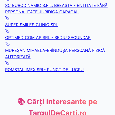
SC EURODINAMIC S.R.L. BREASTA - ENTITATE FĂRĂ
PERSONALITATE JURIDICĂ CARACAL
🏷️
SUPER SMILES CLINIC SRL
🏷️
OPTIMED COM AP SRL - SEDIU SECUNDAR
🏷️
MUREŞAN MIHAELA-BRÎNDUŞA PERSOANĂ FIZICĂ
AUTORIZATĂ
🏷️
ROMSTAL IMEX SRL- PUNCT DE LUCRU
📚 Cărți interesante pe
TargulDeCarti.ro