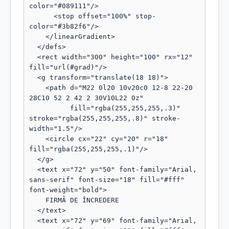
color="#089111"/>

      <stop offset="100%" stop-
color="#3b82f6"/>

    </linearGradient>

  </defs>

  <rect width="300" height="100" rx="12" 
fill="url(#grad)"/>

  <g transform="translate(18 18)">

    <path d="M22 0l20 10v20c0 12-8 22-20 
28C10 52 2 42 2 30V10L22 0z"

          fill="rgba(255,255,255,.3)" 
stroke="rgba(255,255,255,.8)" stroke-
width="1.5"/>

    <circle cx="22" cy="20" r="18" 
fill="rgba(255,255,255,.1)"/>

  </g>

  <text x="72" y="50" font-family="Arial, 
sans-serif" font-size="18" fill="#fff" 
font-weight="bold">

    FIRMĂ DE ÎNCREDERE

  </text>

  <text x="72" y="69" font-family="Arial, 