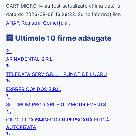
CART MICRO 14 au fost actualizate ultima dată la
data de 2026-08-06 16:29:33. Sursa informațiilor:
ANAF
,
Registrul Comerțului
.
🏢 Ultimele 10 firme adăugate
🏷️
ARINADENTAL S.R.L.
🏷️
TELEDATA SERV S.R.L. - PUNCT DE LUCRU
🏷️
EXPRES CONDOS S.R.L.
🏷️
SC CIBLIM PROD SRL - GLAMOUR EVENTS
🏷️
CIUCIU I. COSMIN-DORIN PERSOANĂ FIZICĂ
AUTORIZATĂ
🏷️