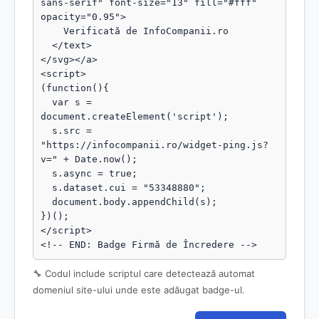
sans-serif" font-size="13" fill="#fff" 
opacity="0.95">

    Verificată de InfoCompanii.ro

  </text>

</svg></a>

<script>

(function(){

  var s = 
document.createElement('script');

  s.src = 
"https://infocompanii.ro/widget-ping.js?
v=" + Date.now();

  s.async = true;

  s.dataset.cui = "53348880";

  document.body.appendChild(s);

})();

</script>

<!-- END: Badge Firmă de Încredere -->
🔧 Codul include scriptul care detectează automat
domeniul site-ului unde este adăugat badge-ul.