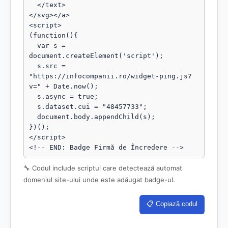
  </text>

</svg></a>

<script>

(function(){

  var s = 
document.createElement('script');

  s.src = 
"https://infocompanii.ro/widget-ping.js?
v=" + Date.now();

  s.async = true;

  s.dataset.cui = "48457733";

  document.body.appendChild(s);

})();

</script>

<!-- END: Badge Firmă de Încredere -->
🔧 Codul include scriptul care detectează automat
domeniul site-ului unde este adăugat badge-ul.
📋 Copiază codul