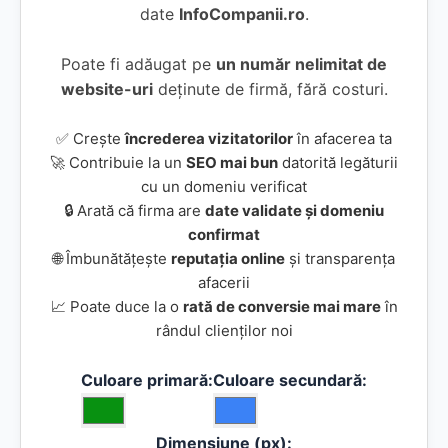
date
InfoCompanii.ro
.
Poate fi adăugat pe
un număr nelimitat de
website-uri
deținute de firmă, fără costuri.
✅ Crește
încrederea vizitatorilor
în afacerea ta
🚀 Contribuie la un
SEO mai bun
datorită legăturii
cu un domeniu verificat
🔒 Arată că firma are
date validate și domeniu
confirmat
🌐 Îmbunătățește
reputația online
și transparența
afacerii
📈 Poate duce la o
rată de conversie mai mare
în
rândul clienților noi
Culoare primară:
Culoare secundară:
Dimensiune (px):