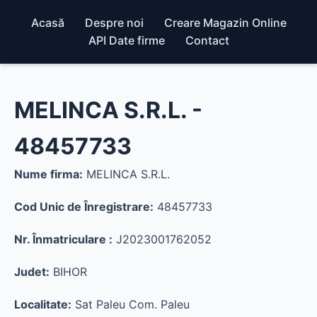
Acasă
Despre noi
Creare Magazin Online
API Date firme
Contact
MELINCA S.R.L. -
48457733
Nume firma:
MELINCA S.R.L.
Cod Unic de Înregistrare:
48457733
Nr. Înmatriculare :
J2023001762052
Judet:
BIHOR
Localitate:
Sat Paleu Com. Paleu