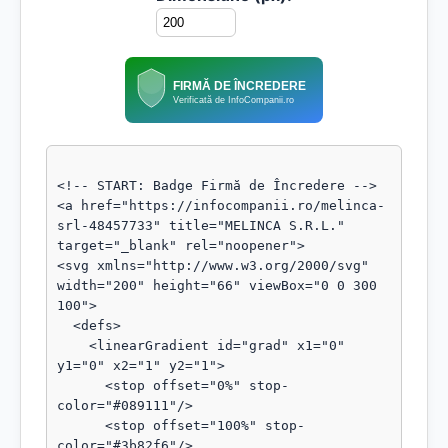
FIRMĂ DE ÎNCREDERE
Verificată de InfoCompanii.ro
<!-- START: Badge Firmă de Încredere -->

<a href="https://infocompanii.ro/melinca-
srl-48457733" title="MELINCA S.R.L." 
target="_blank" rel="noopener">

<svg xmlns="http://www.w3.org/2000/svg" 
width="200" height="66" viewBox="0 0 300 
100">

  <defs>

    <linearGradient id="grad" x1="0" 
y1="0" x2="1" y2="1">

      <stop offset="0%" stop-
color="#089111"/>

      <stop offset="100%" stop-
color="#3b82f6"/>
