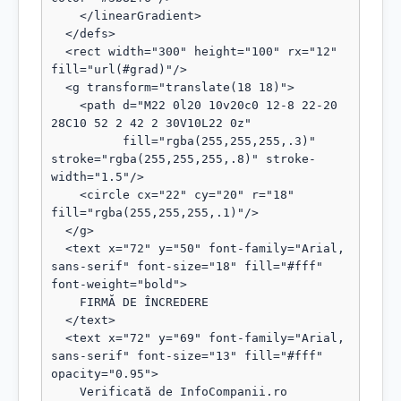
    </linearGradient>

  </defs>

  <rect width="300" height="100" rx="12" 
fill="url(#grad)"/>

  <g transform="translate(18 18)">

    <path d="M22 0l20 10v20c0 12-8 22-20 
28C10 52 2 42 2 30V10L22 0z"

          fill="rgba(255,255,255,.3)" 
stroke="rgba(255,255,255,.8)" stroke-
width="1.5"/>

    <circle cx="22" cy="20" r="18" 
fill="rgba(255,255,255,.1)"/>

  </g>

  <text x="72" y="50" font-family="Arial, 
sans-serif" font-size="18" fill="#fff" 
font-weight="bold">

    FIRMĂ DE ÎNCREDERE

  </text>

  <text x="72" y="69" font-family="Arial, 
sans-serif" font-size="13" fill="#fff" 
opacity="0.95">

    Verificată de InfoCompanii.ro
