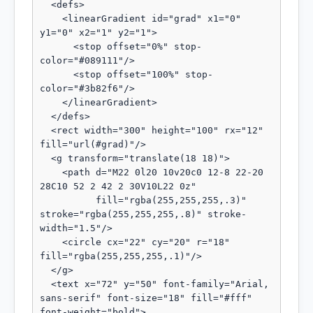
  <defs>

    <linearGradient id="grad" x1="0" 
y1="0" x2="1" y2="1">

      <stop offset="0%" stop-
color="#089111"/>

      <stop offset="100%" stop-
color="#3b82f6"/>

    </linearGradient>

  </defs>

  <rect width="300" height="100" rx="12" 
fill="url(#grad)"/>

  <g transform="translate(18 18)">

    <path d="M22 0l20 10v20c0 12-8 22-20 
28C10 52 2 42 2 30V10L22 0z"

          fill="rgba(255,255,255,.3)" 
stroke="rgba(255,255,255,.8)" stroke-
width="1.5"/>

    <circle cx="22" cy="20" r="18" 
fill="rgba(255,255,255,.1)"/>

  </g>

  <text x="72" y="50" font-family="Arial, 
sans-serif" font-size="18" fill="#fff" 
font-weight="bold">
