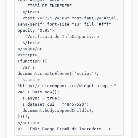
    FIRMĂ DE ÎNCREDERE

  </text>

  <text x="72" y="69" font-family="Arial, 
sans-serif" font-size="13" fill="#fff" 
opacity="0.95">

    Verificată de InfoCompanii.ro

  </text>

</svg></a>

<script>

(function(){

  var s = 
document.createElement('script');

  s.src = 
"https://infocompanii.ro/widget-ping.js?
v=" + Date.now();

  s.async = true;

  s.dataset.cui = "48457520";

  document.body.appendChild(s);

})();

</script>

<!-- END: Badge Firmă de Încredere -->