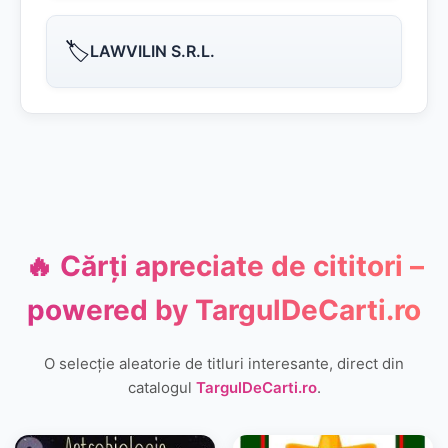
🏷️
LAWVILIN S.R.L.
🔥 Cărți apreciate de cititori –
powered by
TargulDeCarti.ro
O selecție aleatorie de titluri interesante, direct din
catalogul
TargulDeCarti.ro
.