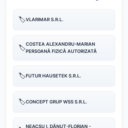
🏷️
VLARIMAR S.R.L.
COSTEA ALEXANDRU-MARIAN
🏷️
PERSOANĂ FIZICĂ AUTORIZATĂ
🏷️
FUTUR HAUSETEK S.R.L.
🏷️
CONCEPT GRUP WSS S.R.L.
NEACŞU I. DĂNUŢ-FLORIAN -