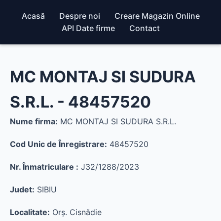
Acasă
Despre noi
Creare Magazin Online
API Date firme
Contact
MC MONTAJ SI SUDURA
S.R.L. - 48457520
Nume firma:
MC MONTAJ SI SUDURA S.R.L.
Cod Unic de Înregistrare:
48457520
Nr. Înmatriculare :
J32/1288/2023
Judet:
SIBIU
Localitate:
Orş. Cisnădie