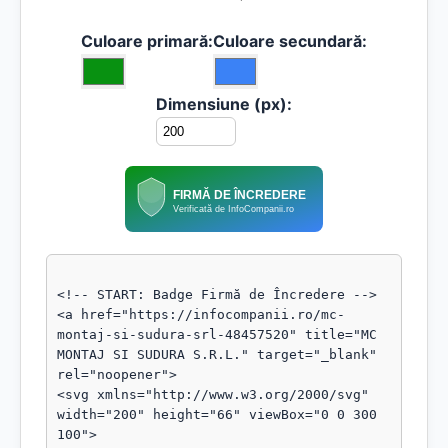
Culoare primară:
Culoare secundară:
Dimensiune (px):
FIRMĂ DE ÎNCREDERE
Verificată de InfoCompanii.ro
<!-- START: Badge Firmă de Încredere -->

<a href="https://infocompanii.ro/mc-
montaj-si-sudura-srl-48457520" title="MC 
MONTAJ SI SUDURA S.R.L." target="_blank" 
rel="noopener">

<svg xmlns="http://www.w3.org/2000/svg" 
width="200" height="66" viewBox="0 0 300 
100">
