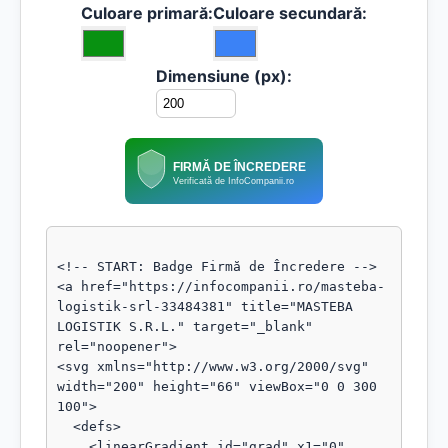
Culoare primară:
Culoare secundară:
Dimensiune (px):
FIRMĂ DE ÎNCREDERE
Verificată de InfoCompanii.ro
<!-- START: Badge Firmă de Încredere -->

<a href="https://infocompanii.ro/masteba-
logistik-srl-33484381" title="MASTEBA 
LOGISTIK S.R.L." target="_blank" 
rel="noopener">

<svg xmlns="http://www.w3.org/2000/svg" 
width="200" height="66" viewBox="0 0 300 
100">

  <defs>

    <linearGradient id="grad" x1="0" 