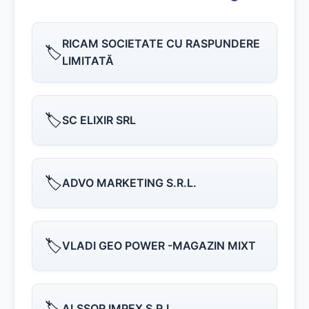
RICAM SOCIETATE CU RASPUNDERE
🏷️
LIMITATĂ
🏷️
SC ELIXIR SRL
🏷️
ADVO MARKETING S.R.L.
🏷️
VLADI GEO POWER -MAGAZIN MIXT
🏷️
ALSSOR IMPEX S.R.L.