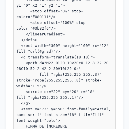
y1="0" x2="1" y2="1">

      <stop offset="0%" stop-
color="#089111"/>

      <stop offset="100%" stop-
color="#3b82f6"/>

    </linearGradient>

  </defs>

  <rect width="300" height="100" rx="12" 
fill="url(#grad)"/>

  <g transform="translate(18 18)">

    <path d="M22 0l20 10v20c0 12-8 22-20 
28C10 52 2 42 2 30V10L22 0z"

          fill="rgba(255,255,255,.3)" 
stroke="rgba(255,255,255,.8)" stroke-
width="1.5"/>

    <circle cx="22" cy="20" r="18" 
fill="rgba(255,255,255,.1)"/>

  </g>

  <text x="72" y="50" font-family="Arial, 
sans-serif" font-size="18" fill="#fff" 
font-weight="bold">

    FIRMĂ DE ÎNCREDERE
