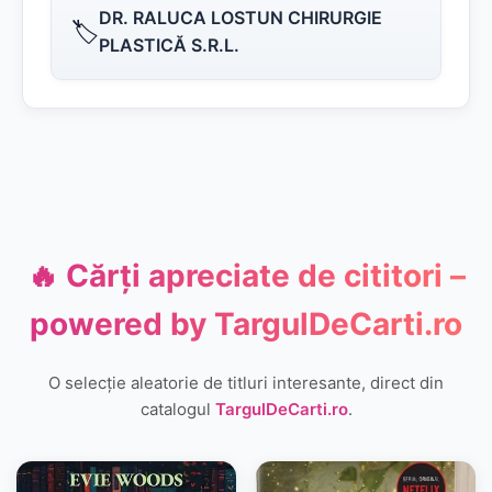
DR. RALUCA LOSTUN CHIRURGIE
🏷️
PLASTICĂ S.R.L.
🔥 Cărți apreciate de cititori –
powered by
TargulDeCarti.ro
O selecție aleatorie de titluri interesante, direct din
catalogul
TargulDeCarti.ro
.