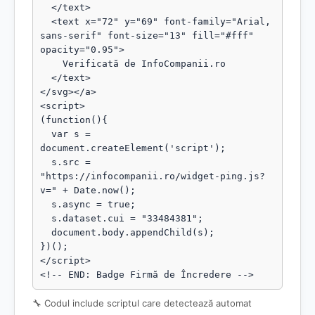
  </text>

  <text x="72" y="69" font-family="Arial, 
sans-serif" font-size="13" fill="#fff" 
opacity="0.95">

    Verificată de InfoCompanii.ro

  </text>

</svg></a>

<script>

(function(){

  var s = 
document.createElement('script');

  s.src = 
"https://infocompanii.ro/widget-ping.js?
v=" + Date.now();

  s.async = true;

  s.dataset.cui = "33484381";

  document.body.appendChild(s);

})();

</script>

<!-- END: Badge Firmă de Încredere -->
🔧 Codul include scriptul care detectează automat